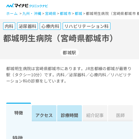
一
般
ホーム
九州・沖縄
宮崎県
都城市
都城
都城明生病院（宮崎県都城市 
ユ
内科
泌尿器科
心療内科
リハビリテーション科
ー
ザ
都城明生病院（宮崎県都城市）
ー
の
都城駅
方
は
こ
都城明生病院は宮崎県都城市にあります。JR吉都線の都城が最寄り
駅（タクシー10分）です。内科／泌尿器科／心療内科／リハビリテ
ち
ーション科の診察をしています。
ら
医
マ
療
イ
関
ナ
特徴
アクセス
診療時間
紹介記事
医師
係
ビ
者
ク
の
リ
方
ニ
特徴