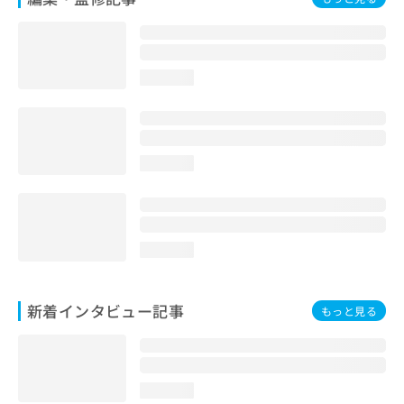
loading...
loading...
loading...
新着インタビュー記事
もっと見る
loading...