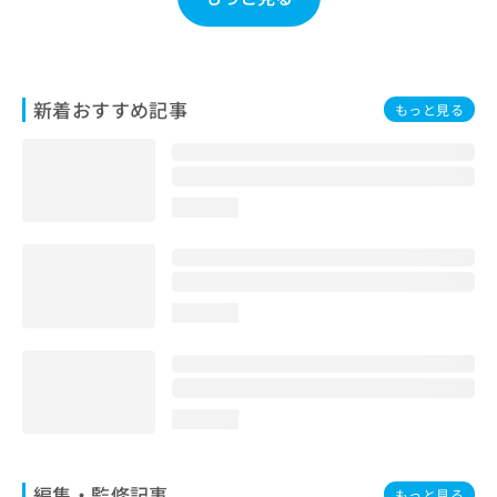
お
問
い
合
わ
新着おすすめ記事
もっと見る
せ
は
こ
ち
loading...
ら
loading...
loading...
編集・監修記事
もっと見る