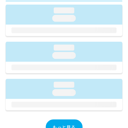
ご了
ら
み
承く
は
loading...
ださ
こ
無
い。
loading...
ち
料
ら
情
報
拡
掲
充
載
loading...
の
情
お
loading...
報
申
の
し
修
込
正
み
は
は
こ
loading...
こ
ち
loading...
ち
ら
ら
そ
の
他
の
もっと見る