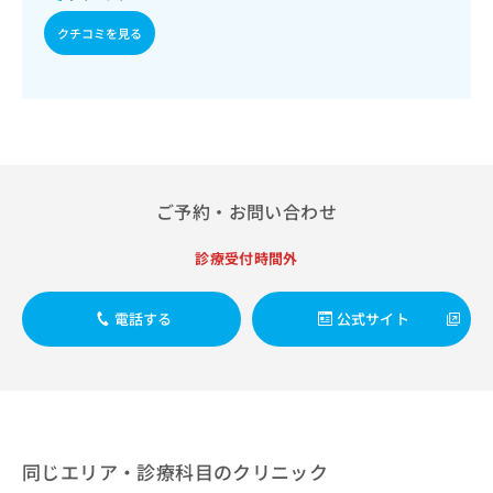
出
稿
クリ
資
稿
ニッ
の
クチコミを見る
料
クナ
の
お
の
ビサ
お
問
ご
イト
問
い
請
への
い
合
お問
求
合
合せ
わ
は
フォ
わ
せ
こ
ーム
せ
は
ち
とな
は
こ
ご予約・お問い合わせ
ら
りま
こ
ち
す。
ち
ら
クリ
診療受付時間外
無
ら
ニッ
料
クの
資
情
予
電話する
公式サイト
料
報
約・
の
症状
拡
のご
ご
充
相談
請
の
など
求
お
はで
は
申
きま
こ
せん
し
同じエリア・診療科目のクリニック
ので
ち
込