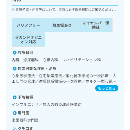
ッ
は
ク
診療時間・内容等について、事前に必ず医療機関にご確認ください。
こ
ナ
ち
ビ
ら
マイナンバー保
バリアフリー
駐車場あり
に
険証
関
広
セカンドオピニ
す
広
告
オン対応
る
告
代
お
出
診療科目
理
問
稿
内科 泌尿器科 心療内科 リハビリテーション科
店
い
の
合
の
お
対応可能な疾患・治療
わ
方
問
心身医学療法／在宅酸素療法／消化器系領域の一次診療／人
せ
い
は
工肛門の管理／循環器系領域の一次診療／ホルター型心電図
は
合
こ
検査／腎･泌尿器系領域の一次診療／膀胱鏡検査／血液透析
もっと見る
こ
わ
／尿失禁の治療／脳血管疾患等リハビリテーション／運動器
ち
ち
せ
予防接種
リハビリテーション／呼吸器リハビリテーション／廃用症候
ら
ら
は
群リハビリテーション／医療用麻薬によるがん疼痛治療／遠
インフルエンザ／成人の肺炎球菌感染症
こ
隔画像診断／CT撮影
こち
専門医
ち
広
らは
広
ら
泌尿器科専門医
告
マイ
告
出
ナビ
クチコミ