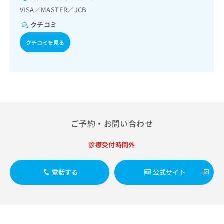
出
稿
クリ
資
VISA／MASTER／JCB
稿
ニッ
の
料
クナ
の
お
クチコミ
の
ビサ
お
問
ご
イト
問
クチコミを見る
い
請
への
い
合
お問
求
合
合せ
わ
は
フォ
わ
せ
こ
ーム
せ
は
ち
とな
は
こ
ら
りま
こ
ち
す。
ち
ら
クリ
無
ご予約・お問い合わせ
ら
ニッ
料
クの
資
情
予
診療受付時間外
料
報
約・
の
症状
拡
のご
ご
充
電話する
公式サイト
相談
請
の
など
求
お
はで
は
申
きま
こ
せん
し
ので
ち
込