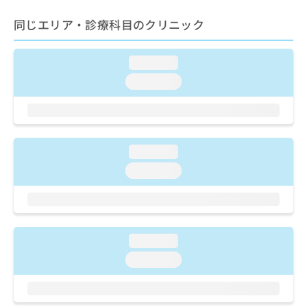
ご了
ら
み
承く
は
同じエリア・診療科目のクリニック
ださ
こ
無
い。
ち
料
ら
loading...
情
報
loading...
拡
掲
充
載
の
情
お
報
申
の
loading...
し
修
loading...
込
正
み
は
は
こ
こ
ち
ち
ら
loading...
ら
loading...
そ
の
他
の