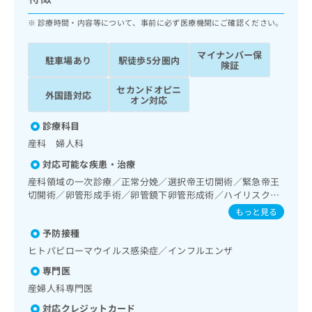
ッ
は
ク
診療時間・内容等について、事前に必ず医療機関にご確認ください。
こ
ナ
ち
ビ
ら
マイナンバー保
駐車場あり
駅徒歩5分圏内
に
険証
関
広
セカンドオピニ
す
広
外国語対応
告
オン対応
る
告
代
お
出
診療科目
理
問
稿
産科 婦人科
店
い
の
合
の
お
対応可能な疾患・治療
わ
方
問
産科領域の一次診療／正常分娩／選択帝王切開術／緊急帝王
せ
い
は
切開術／卵管形成手術／卵管鏡下卵管形成術／ハイリスク妊
は
合
こ
産婦共同管理／乳腺炎重症化予防ケア・指導／婦人科領域の
もっと見る
こ
わ
一次診療／更年期障害治療／子宮筋腫摘出術／腹腔鏡下子宮
ち
ち
せ
予防接種
筋腫摘出術／全身麻酔／硬膜外麻酔／脊椎麻酔／硬膜外ブロ
ら
ら
は
ックにおける麻酔剤の持続注入／漢方薬の処方
ヒトパピローマウイルス感染症／インフルエンザ
こ
こち
専門医
ち
広
らは
広
ら
産婦人科専門医
告
マイ
告
出
ナビ
対応クレジットカード