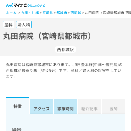
一
般
ホーム
九州・沖縄
宮崎県
都城市
西都城
丸田病院（宮崎県都城市 西
ユ
産科
婦人科
ー
ザ
丸田病院（宮崎県都城市）
ー
の
西都城駅
方
は
こ
丸田病院は宮崎県都城市にあります。JR日豊本線(中津～鹿児島)の
西都城が最寄り駅（徒歩5分）です。産科／婦人科の診察をしてい
ち
ます。
ら
医
マ
療
イ
関
ナ
特徴
アクセス
診療時間
紹介記事
医師
係
ビ
者
ク
の
リ
方
ニ
特徴