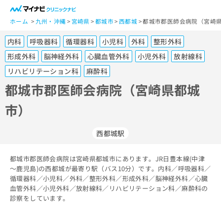
一
般
ホーム
九州・沖縄
宮崎県
都城市
西都城
都城市郡医師会病院（宮崎県
ユ
内科
呼吸器科
循環器科
小児科
外科
整形外科
ー
ザ
形成外科
脳神経外科
心臓血管外科
小児外科
放射線科
ー
リハビリテーション科
麻酔科
の
都城市郡医師会病院（宮崎県都城
方
は
市）
こ
ち
ら
西都城駅
医
マ
都城市郡医師会病院は宮崎県都城市にあります。JR日豊本線(中津
療
イ
～鹿児島)の西都城が最寄り駅（バス10分）です。内科／呼吸器科／
関
ナ
循環器科／小児科／外科／整形外科／形成外科／脳神経外科／心臓
係
ビ
血管外科／小児外科／放射線科／リハビリテーション科／麻酔科の
者
ク
診察をしています。
の
リ
方
ニ