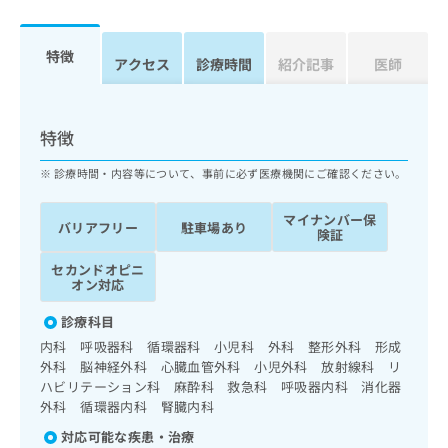
ッ
は
ク
こ
ナ
特徴
ち
アクセス
診療時間
紹介記事
医師
ビ
ら
に
関
広
す
広
特徴
告
る
告
代
お
出
診療時間・内容等について、事前に必ず医療機関にご確認ください。
理
問
稿
店
い
の
マイナンバー保
バリアフリー
駐車場あり
合
の
お
険証
わ
方
問
セカンドオピニ
せ
い
は
オン対応
は
合
こ
こ
わ
ち
診療科目
ち
せ
ら
内科 呼吸器科 循環器科 小児科 外科 整形外科 形成
ら
は
外科 脳神経外科 心臓血管外科 小児外科 放射線科 リ
こ
ハビリテーション科 麻酔科 救急科 呼吸器内科 消化器
こち
ち
広
らは
外科 循環器内科 腎臓内科
広
ら
告
マイ
告
出
対応可能な疾患・治療
ナビ