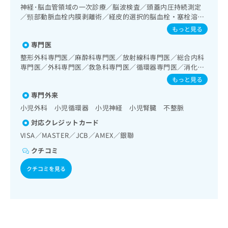
出
稿
クリ
資
神経･脳血管領域の一次診療／脳波検査／頭蓋内圧持続測定
稿
ニッ
の
料
／頸部動脈血栓内膜剥離術／経皮的選択的脳血栓・塞栓溶解
クナ
の
お
の
術（終日対応することができるものに限る）／経皮的選択的
もっと見る
ビサ
お
問
脳血栓・塞栓溶解術（終日対応以外）／抗血栓療法／頭蓋内
ご
イト
問
専門医
い
血腫除去術（終日対応することができるものに限る）／頭蓋
請
への
い
合
内血腫除去術（終日対応以外）／脳動脈瘤根治術（被包術、
お問
求
整形外科専門医／麻酔科専門医／放射線科専門医／総合内科
合
合せ
クリッピング）（終日対応することができるものに限る）／
わ
は
専門医／外科専門医／救急科専門医／循環器専門医／消化器
フォ
わ
脳動脈瘤根治術（被包術、クリッピング）（終日対応以外）
せ
病専門医／小児科専門医／消化器外科専門医／脳神経外科専
こ
もっと見る
ーム
せ
／脳動静脈奇形摘出術／脳血管内手術／脳腫瘍摘出術／脊髄
は
門医／消化器内視鏡専門医／リウマチ専門医／漢方専門医／
ち
とな
腫瘍摘出術／小児脳外科手術／終夜睡眠ポリグラフィー／呼
は
専門外来
こ
脳血管内治療専門医
ら
りま
吸器領域の一次診療／気管支ファイバースコピー／在宅持続
こ
ち
小児外科 小児循環器 小児神経 小児腎臓 不整脈
す。
陽圧呼吸療法（睡眠時無呼吸症候群治療）／在宅酸素療法／
ち
ら
クリ
無
対応クレジットカード
消化器系領域の一次診療／上部消化管内視鏡検査／上部消化
ら
ニッ
料
管内視鏡的切除術／下部消化管内視鏡検査／下部消化管内視
クの
VISA／MASTER／JCB／AMEX／銀聯
資
情
鏡的切除術／虫垂切除術（ただし、乳幼児に係るものを除
予
料
クチコミ
報
約・
く）／胃悪性腫瘍手術／腹腔鏡下胃悪性腫瘍手術／胃悪性腫
の
症状
拡
瘍化学療法／大腸悪性腫瘍手術／腹腔鏡下大腸悪性腫瘍手術
のご
クチコミを見る
ご
／大腸悪性腫瘍化学療法／人工肛門の管理／肝･胆道・膵臓
充
相談
請
領域の一次診療／肝生検／肝悪性腫瘍手術／肝悪性腫瘍化学
の
など
求
療法／胆道悪性腫瘍手術／胆道悪性腫瘍化学療法／開腹によ
お
はで
る胆石症手術／腹腔鏡下胆石症手術／内視鏡的胆道ドレナー
は
申
きま
ジ／経皮経肝的胆道ドレナージ／膵悪性腫瘍手術／膵悪性腫
こ
せん
し
瘍化学療法／循環器系領域の一次診療／ホルター型心電図検
ので
ち
込