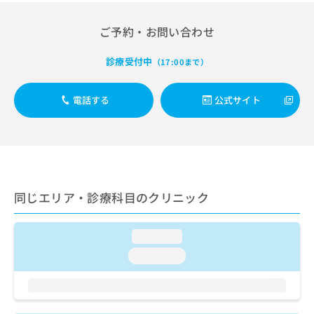
ご了
査／心臓カテーテル法による諸検査（終日対応することがで
ら
み
承く
きるものに限る）／心臓カテーテル法による血管内視鏡検査
は
ださ
／経皮的冠動脈形成術（ＰＴＣＡ）／経皮的冠動脈血栓吸引
ご予約・お問い合わせ
こ
無
い。
術／経皮的冠動脈ステント留置術／ペースメーカー移植術／
ち
料
ペースメーカー管理／内分泌･代謝･栄養領域の一次診療／内
診療受付中
ら
（17:00まで）
情
分泌機能検査／インスリン療法／糖尿病患者教育（食事療
報
法、運動療法、自己血糖測定）／糖尿病による合併症に対す
拡
掲
る継続的な管理及び指導／骨髄生検／リンパ節生検／血液凝
電話する
公式サイト
充
固異常の診断及び治療／筋・骨格系及び外傷領域の一次診療
載
の
／手の外科手術／アキレス腱断裂手術（筋・腱手術）／骨折
情
お
観血的手術／人工股関節置換術（関節手術）／人工膝関節置
報
換術（関節手術）／脊椎手術／椎間板摘出術／小児整形外科
申
の
手術／義肢装具の作成及び評価／摂食機能療法／心大血管疾
し
修
患リハビリテーション／脳血管疾患等リハビリテーション／
込
正
運動器リハビリテーション／呼吸器リハビリテーション／廃
み
は
同じエリア・診療科目のクリニック
用症候群リハビリテーション／小児領域の一次診療／小児循
は
こ
環器疾患／小児腎疾患／小児神経疾患／小児アレルギー疾患
こ
ち
／小児外科手術／小児の脳炎又は髄膜炎／小児の腸重積／乳
ち
ら
loading...
幼児の育児相談／小児食物アレルギー負荷検査／麻酔科標榜
ら
医による麻酔（麻酔管理）／全身麻酔／硬膜外麻酔／脊椎麻
loading...
そ
酔／神経ブロック／硬膜外ブロックにおける麻酔剤の持続注
の
入／医療用麻薬によるがん疼痛治療／画像診断管理（専ら画
像診断を担当する医師による読影）／ＭＲＩ撮影／マンモグ
他
ラフィー検査（乳房撮影）／CT撮影／病理診断（専ら病理診
の