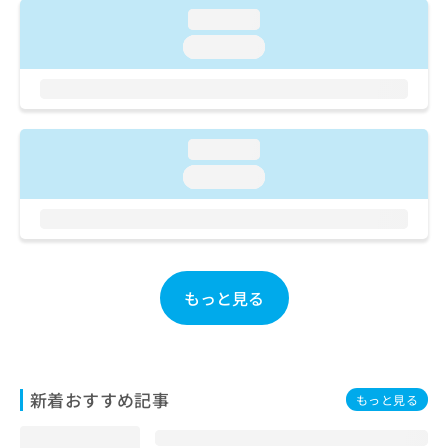
断を担当する医師による診断）／病理迅速検査／漢方薬の処
お
loading...
方／外来における化学療法
問
loading...
い
合
わ
せ
は
loading...
こ
ち
loading...
ら
もっと見る
新着おすすめ記事
もっと見る