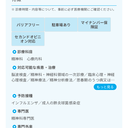
ッ
は
ク
診療時間・内容等について、事前に必ず医療機関にご確認ください。
こ
ナ
ち
ビ
ら
マイナンバー保
バリアフリー
駐車場あり
に
険証
関
広
セカンドオピニ
す
広
告
オン対応
る
告
代
お
出
診療科目
理
問
稿
精神科 心療内科
店
い
の
合
の
お
対応可能な疾患・治療
わ
方
問
脳波検査／精神科・神経科領域の一次診療／臨床心理・神経
せ
い
は
心理検査／精神療法／精神分析療法／思春期のうつ病又は躁
は
合
こ
うつ病／睡眠障害／摂食障害（拒食症･過食症）／神経症性
もっと見る
こ
わ
障害（強迫性障害、不安障害、パニック障害等）／認知症／
ち
ち
せ
予防接種
心的外傷後ストレス障害（PTSD）／精神科ショート・ケア
ら
ら
は
／精神科デイ・ケア
インフルエンザ／成人の肺炎球菌感染症
こ
こち
専門医
ち
広
らは
広
ら
精神科専門医
告
マイ
告
出
ナビ
専門外来