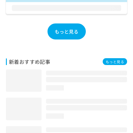
お
問
い
合
わ
もっと見る
せ
は
こ
ち
ら
新着おすすめ記事
もっと見る
loading...
loading...