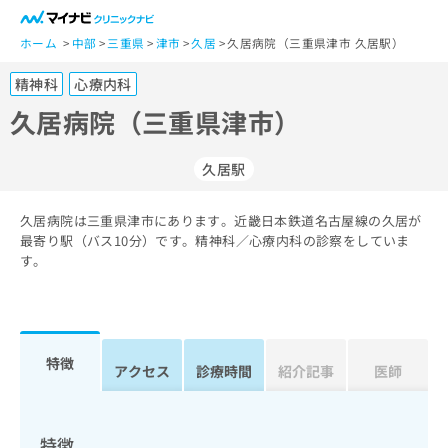
一
般
ホーム
中部
三重県
津市
久居
久居病院（三重県津市 久居駅）
ユ
精神科
心療内科
ー
ザ
久居病院（三重県津市）
ー
の
久居駅
方
は
こ
久居病院は三重県津市にあります。近畿日本鉄道名古屋線の久居が
最寄り駅（バス10分）です。精神科／心療内科の診察をしていま
ち
す。
ら
医
マ
療
イ
関
ナ
特徴
アクセス
診療時間
紹介記事
医師
係
ビ
者
ク
の
リ
方
ニ
特徴