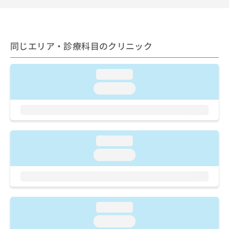
ご了
ら
み
承く
は
ださ
こ
無
い。
ち
料
同じエリア・診療科目のクリニック
ら
情
報
拡
掲
loading...
充
載
の
loading...
情
お
報
申
の
し
修
込
正
み
loading...
は
は
こ
loading...
こ
ち
ち
ら
ら
そ
の
loading...
他
loading...
の