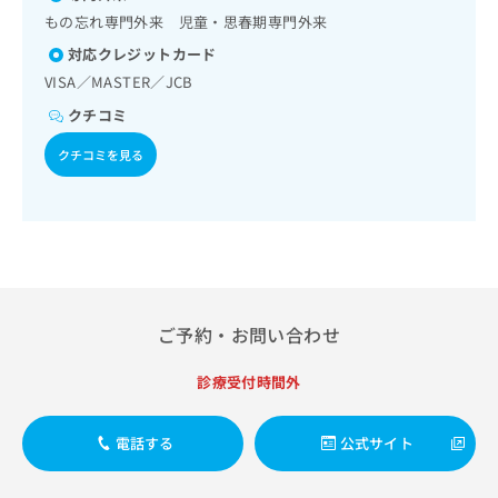
出
稿
クリ
資
もの忘れ専門外来 児童・思春期専門外来
稿
ニッ
の
料
クナ
の
お
対応クレジットカード
の
ビサ
お
問
ご
VISA／MASTER／JCB
イト
問
い
請
への
クチコミ
い
合
お問
求
合
合せ
わ
は
クチコミを見る
フォ
わ
せ
こ
ーム
せ
は
ち
とな
は
こ
ら
りま
こ
ち
す。
ち
ら
クリ
無
ら
ニッ
料
クの
資
情
予
料
報
約・
ご予約・お問い合わせ
の
症状
拡
のご
ご
充
診療受付時間外
相談
請
の
など
求
お
はで
は
申
電話する
公式サイト
きま
こ
せん
し
ので
ち
込