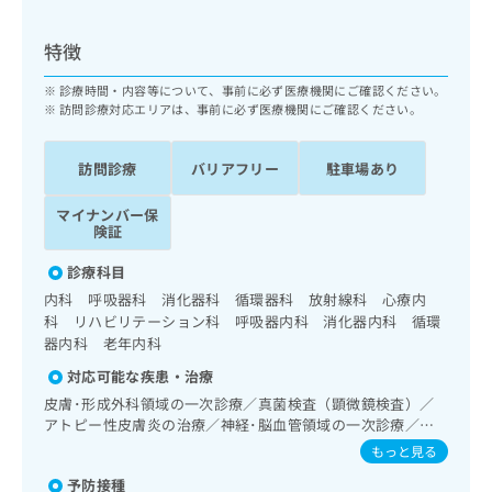
ッ
は
ク
こ
特徴
ナ
ち
ビ
ら
診療時間・内容等について、事前に必ず医療機関にご確認ください。
に
訪問診療対応エリアは、事前に必ず医療機関にご確認ください。
関
広
す
広
告
る
訪問診療
バリアフリー
駐車場あり
告
代
お
出
理
問
稿
マイナンバー保
店
い
険証
の
合
の
お
診療科目
わ
方
問
せ
内科 呼吸器科 消化器科 循環器科 放射線科 心療内
い
は
は
科 リハビリテーション科 呼吸器内科 消化器内科 循環
合
こ
こ
器内科 老年内科
わ
ち
ち
せ
ら
対応可能な疾患・治療
ら
は
皮膚･形成外科領域の一次診療／真菌検査（顕微鏡検査）／
こ
アトピー性皮膚炎の治療／神経･脳血管領域の一次診療／精
こち
ち
広
らは
神科・神経科領域の一次診療／心身医学療法／終夜睡眠ポリ
もっと見る
広
ら
告
マイ
グラフィー／禁煙指導（ニコチン依存症管理）／睡眠障害／
告
出
ナビ
予防接種
神経症性障害（強迫性障害、不安障害、パニック障害等）／