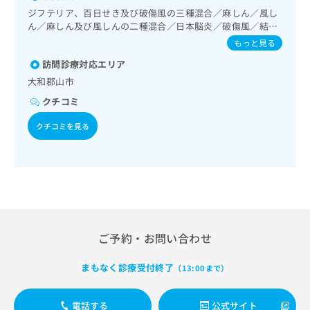
出
稿
クリ
資
認知症／心的外傷後ストレス障害（PTSD）／呼吸器領域の
ジフテリア、百日せき及び破傷風の三種混合／麻しん／風し
稿
ニッ
の
料
一次診療／在宅持続陽圧呼吸療法（睡眠時無呼吸症候群治
ん／麻しん及び風しんの二種混合／日本脳炎／破傷風／結核
クナ
の
お
の
療）／在宅酸素療法／消化器系領域の一次診療／上部消化管
／Hib感染症／小児の肺炎球菌感染症／水痘／インフルエン
ビサ
もっと見る
お
問
ご
内視鏡検査／下部消化管内視鏡検査／人工肛門の管理／肝･
ザ／成人の肺炎球菌感染症／おたふくかぜ／B型肝炎／ロタ
イト
問
い
胆道・膵臓領域の一次診療／循環器系領域の一次診療／ホル
請
訪問診療対応エリア
への
ウイルス感染症／髄膜炎菌感染症
い
合
ター型心電図検査／腎･泌尿器系領域の一次診療／尿失禁の
お問
求
大和郡山市
合
合せ
わ
治療／内分泌･代謝･栄養領域の一次診療／内分泌機能検査／
は
フォ
わ
クチコミ
インスリン療法／糖尿病患者教育（食事療法、運動療法、自
せ
こ
ーム
せ
己血糖測定）／糖尿病による合併症に対する継続的な管理及
は
ち
とな
クチコミを見る
は
び指導／血液・免疫系領域の一次診療／筋・骨格系及び外傷
こ
ら
りま
領域の一次診療／義肢装具の作成及び評価／運動器リハビリ
こ
ち
す。
テーション／医療用麻薬によるがん疼痛治療／がんに伴う精
ち
ら
クリ
無
神症状のケア／CT撮影／漢方薬の処方／鍼灸治療／外来にお
ら
ニッ
料
ける化学療法／在宅における看取り
クの
資
情
予
料
報
約・
の
症状
拡
のご
ご
充
ご予約・お問い合わせ
相談
請
の
など
求
お
はで
まもなく診療受付終了
（13:00まで）
は
申
きま
こ
せん
し
ので
ち
込
電話する
公式サイト