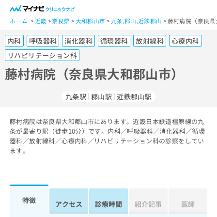
一
般
ホーム
近畿
奈良県
大和郡山市
九条
,
郡山
,
近鉄郡山
藤村病院（奈良県
ユ
内科
呼吸器科
消化器科
循環器科
放射線科
心療内科
ー
ザ
リハビリテーション科
ー
藤村病院（奈良県大和郡山市）
の
方
は
九条駅
郡山駅
近鉄郡山駅
こ
ち
藤村病院は奈良県大和郡山市にあります。近畿日本鉄道橿原線の九
ら
条が最寄り駅（徒歩10分）です。内科／呼吸器科／消化器科／循環
器科／放射線科／心療内科／リハビリテーション科の診察をしてい
医
ます。
マ
療
イ
関
ナ
係
ビ
者
ク
特徴
の
リ
アクセス
診療時間
紹介記事
医師
方
ニ