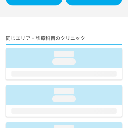
ご了
ら
み
承く
は
ださ
こ
無
い。
ち
料
ら
情
報
同じエリア・診療科目のクリニック
拡
掲
充
載
の
情
loading...
お
報
申
の
loading...
し
修
込
正
み
は
は
こ
こ
ち
loading...
ち
ら
loading...
ら
そ
の
他
の