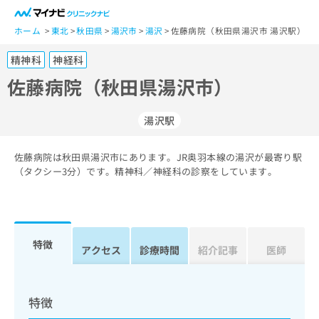
一
般
ホーム
東北
秋田県
湯沢市
湯沢
佐藤病院（秋田県湯沢市 湯沢駅）
ユ
精神科
神経科
ー
ザ
佐藤病院（秋田県湯沢市）
ー
の
湯沢駅
方
は
こ
佐藤病院は秋田県湯沢市にあります。JR奥羽本線の湯沢が最寄り駅
（タクシー3分）です。精神科／神経科の診察をしています。
ち
ら
医
マ
療
イ
特徴
アクセス
診療時間
紹介記事
医師
関
ナ
係
ビ
者
ク
の
リ
特徴
方
ニ