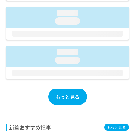
ご了
ら
み
承く
は
ださ
loading...
こ
無
い。
ち
loading...
料
ら
情
報
拡
掲
充
載
loading...
の
情
お
報
loading...
申
の
し
修
込
正
み
は
は
こ
こ
ち
もっと見る
ち
ら
ら
そ
の
新着おすすめ記事
他
もっと見る
の