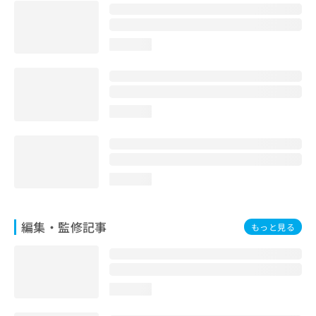
お
問
い
loading...
合
わ
せ
は
こ
loading...
ち
ら
loading...
編集・監修記事
もっと見る
loading...