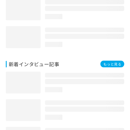
loading...
loading...
新着インタビュー記事
もっと見る
loading...
loading...