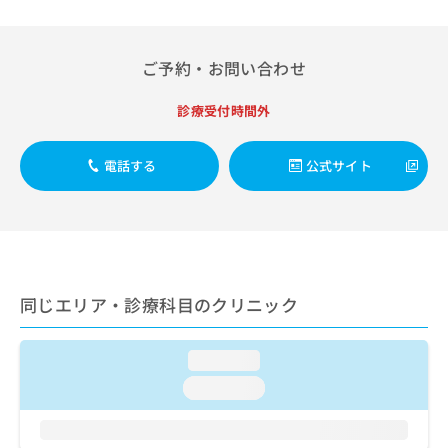
出
稿
クリ
資
稿
ニッ
の
料
クナ
の
お
の
ビサ
お
ご予約・お問い合わせ
問
ご
イト
問
い
請
への
い
合
お問
診療受付時間外
求
合
合せ
わ
は
フォ
わ
せ
こ
ーム
せ
電話する
公式サイト
は
ち
とな
は
こ
ら
りま
こ
ち
す。
ち
ら
クリ
無
ら
ニッ
料
クの
資
情
予
料
報
約・
同じエリア・診療科目のクリニック
の
症状
拡
のご
ご
充
相談
請
の
loading...
など
求
お
はで
loading...
は
申
きま
こ
せん
し
ので
ち
込