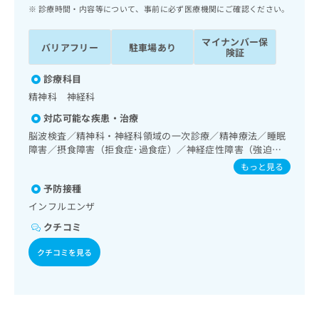
ッ
は
診療時間・内容等について、事前に必ず医療機関にご確認ください。
ク
こ
ナ
ち
マイナンバー保
バリアフリー
駐車場あり
ビ
険証
ら
に
関
診療科目
広
す
広
精神科 神経科
告
る
告
代
対応可能な疾患・治療
お
出
理
問
脳波検査／精神科・神経科領域の一次診療／精神療法／睡眠
稿
店
障害／摂食障害（拒食症･過食症）／神経症性障害（強迫性
い
の
障害、不安障害、パニック障害等）／認知症／漢方薬の処方
合
の
お
もっと見る
わ
方
問
予防接種
せ
い
は
インフルエンザ
は
合
こ
こ
わ
クチコミ
ち
ち
せ
ら
ら
は
クチコミを見る
こ
こち
ち
広
らは
広
ら
告
マイ
告
出
ナビ