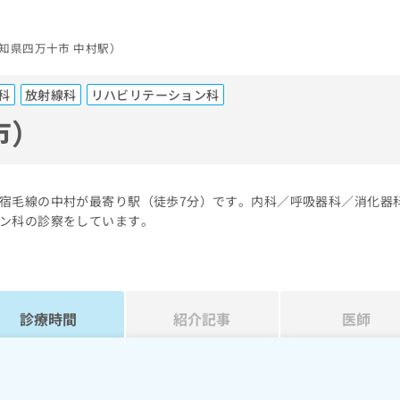
知県四万十市 中村駅）
科
放射線科
リハビリテーション科
市）
宿毛線の中村が最寄り駅（徒歩7分）です。内科／呼吸器科／消化器
ン科の診察をしています。
診療時間
紹介記事
医師