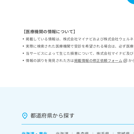
ち
み
ら
は
こ
ち
そ
ら
【医療機関の情報について】
の
掲載している情報は、株式会社マイナビおよび株式会社ウェルネ
他
の
実際に検索された医療機関で受診を希望される場合は、必ず医療
お
当サービスによって生じた損害について、株式会社マイナビ及び
問
情報の誤りを発見された方は
掲載情報の修正依頼フォーム
か
い
合
わ
せ
は
こ
ち
ら
都道府県から探す
北海道
・
東北
北海道
青森県
岩手県
宮城県