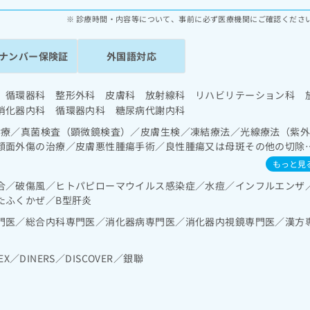
診療時間・内容等について、事前に必ず医療機関にご確認くださ
ナンバー保険証
外国語対応
 循環器科 整形外科 皮膚科 放射線科 リハビリテーション科 
消化器内科 循環器内科 糖尿病代謝内科
診療／真菌検査（顕微鏡検査）／皮膚生検／凍結療法／光線療法（紫
顔面外傷の治療／皮膚悪性腫瘍手術／良性腫瘍又は母斑その他の切除
炎の治療／終夜睡眠ポリグラフィー／禁煙指導（ニコチン依存症管理
もっと見
症／呼吸器領域の一次診療／在宅持続陽圧呼吸療法（睡眠時無呼吸症
合／破傷風／ヒトパピローマウイルス感染症／水痘／インフルエンザ
消化器系領域の一次診療／上部消化管内視鏡検査／上部消化管内視鏡
たふくかぜ／B型肝炎
検査／下部消化管内視鏡的切除術／人工肛門の管理／肝･胆道・膵臓
の一次診療／ホルター型心電図検査／腎･泌尿器系領域の一次診療／
門医／総合内科専門医／消化器病専門医／消化器内視鏡専門医／漢方
診療／内分泌機能検査／インスリン療法／糖尿病患者教育（食事療法、
糖尿病による合併症に対する継続的な管理及び指導／血液・免疫系領
EX／DINERS／DISCOVER／銀聯
減感作療法／筋・骨格系及び外傷領域の一次診療／義肢装具の作成及
管疾患等リハビリテーション／運動器リハビリテーション／呼吸器リ
群リハビリテーション／神経ブロック／医療用麻薬によるがん疼痛治