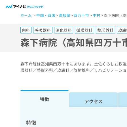
一
ホーム
中国・四国
高知県
四万十市
中村
森下病院（高
般
ユ
内科
呼吸器科
消化器科
循環器科
整形外科
皮膚
ー
ザ
森下病院（高知県四万十
ー
の
方
森下病院は高知県四万十市にあります。土佐くろしお鉄道
は
環器科／整形外科／皮膚科／放射線科／リハビリテーショ
こ
ち
ら
特徴
アクセス
医
マ
療
イ
ナ
関
特徴
ビ