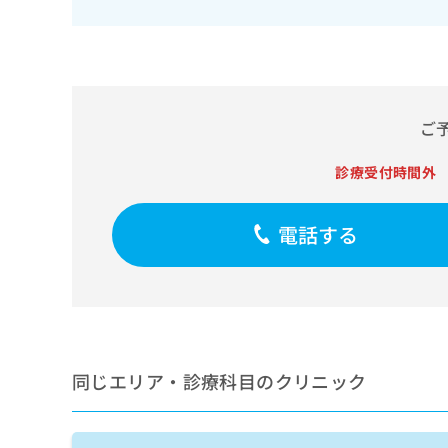
せ
こち
ち
らは
は
マイ
こ
ら
ナビ
ち
クリ
ら
ニッ
クナ
広
ビサ
ご
広
資
イト
告
告
への
料
出
診療受付時間外
出
お問
の
稿
合せ
稿
ご
の
フォ
の
請
お
ーム
電話する
お
求
問
とな
問
りま
は
い
い
す。
こ
合
合
クリ
ち
わ
ニッ
わ
ら
せ
クの
せ
は
予
は
約・
こ
こ
無
同じエリア・診療科目のクリニック
症状
ち
ち
のご
料
ら
相談
ら
情
など
報
はで