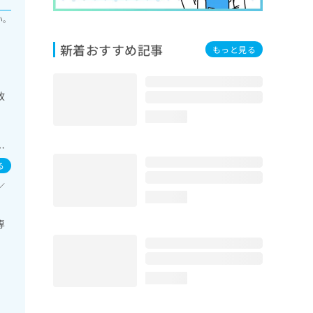
い。
新着おすすめ記事
もっと見る
放
loading...
外
・
）
る
候
／
的
loading...
領域
内分
専
運
域
び
loading...
ハ
療