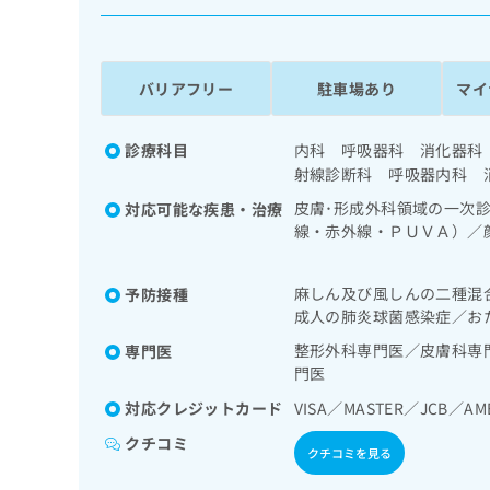
係
ク
者
リ
の
ニ
ッ
方
バリアフリー
駐車場あり
マイ
ク
は
ナ
こ
ビ
診療科目
内科 呼吸器科 消化器科
ち
に
射線診断科 呼吸器内科 
関
ら
皮膚･形成外科領域の一次
対応可能な疾患・治療
す
線・赤外線・ＰＵＶＡ）／
る
縫合手術／アトピー性皮膚
お
広
広
／アルコール依存症／認知
問
麻しん及び風しんの二種混
予防接種
告
告
群治療）／在宅酸素療法／
い
成人の肺炎球菌感染症／お
出
代
合
切除術／下部消化管内視鏡
稿
わ
の一次診療／循環器系領域
理
整形外科専門医／皮膚科専
専門医
の
せ
泌･代謝･栄養領域の一次
門医
店
お
は
動療法、自己血糖測定）／
の
問
対応クレジットカード
VISA／MASTER／JCB／AM
こ
の一次診療／アレルギーの
い
方
ち
評価／摂食機能療法／脳血
クチコミ
合
ら
クチコミを見る
は
ビリテーション／廃用症候
わ
／CT撮影／漢方薬の処方
こ