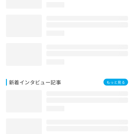
loading...
loading...
loading...
新着インタビュー記事
もっと見る
loading...