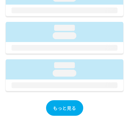
ご了
ら
み
承く
は
ださ
こ
無
い。
ち
料
ら
情
loading...
報
loading...
拡
掲
充
載
の
情
お
報
申
の
loading...
し
修
込
loading...
正
み
は
は
こ
こ
ち
ち
ら
ら
もっと見る
そ
の
他
の