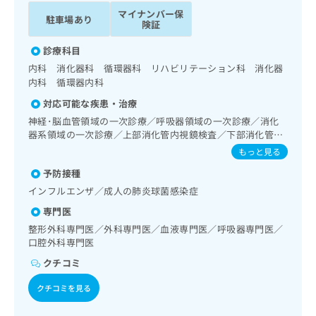
ッ
は
マイナンバー保
駐車場あり
ク
こ
険証
ナ
ち
ビ
診療科目
ら
に
内科 消化器科 循環器科 リハビリテーション科 消化器
関
内科 循環器内科
広
す
広
告
対応可能な疾患・治療
る
告
代
お
神経･脳血管領域の一次診療／呼吸器領域の一次診療／消化
出
理
問
器系領域の一次診療／上部消化管内視鏡検査／下部消化管内
稿
店
視鏡検査／肝･胆道・膵臓領域の一次診療／循環器系領域の
い
の
もっと見る
一次診療／腎･泌尿器系領域の一次診療／内分泌･代謝･栄養
合
の
お
予防接種
領域の一次診療／内分泌機能検査／血液・免疫系領域の一次
わ
方
問
診療／筋・骨格系及び外傷領域の一次診療／脳血管疾患等リ
せ
インフルエンザ／成人の肺炎球菌感染症
い
は
ハビリテーション／運動器リハビリテーション／呼吸器リハ
は
合
こ
専門医
ビリテーション／廃用症候群リハビリテーション／硬膜外麻
こ
わ
ち
酔／神経ブロック／CT撮影
整形外科専門医／外科専門医／血液専門医／呼吸器専門医／
ち
せ
ら
口腔外科専門医
ら
は
クチコミ
こ
こち
ち
広
らは
クチコミを見る
広
ら
告
マイ
告
出
ナビ