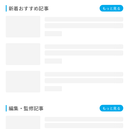
お
新着おすすめ記事
もっと見る
問
い
合
わ
せ
loading...
は
こ
ち
ら
loading...
loading...
編集・監修記事
もっと見る