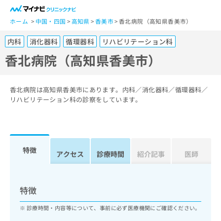
一
般
ホーム
中国・四国
高知県
香美市
香北病院（高知県香美市）
ユ
内科
消化器科
循環器科
リハビリテーション科
ー
ザ
香北病院（高知県香美市）
ー
の
方
香北病院は高知県香美市にあります。内科／消化器科／循環器科／
は
リハビリテーション科の診察をしています。
こ
ち
ら
特徴
医
アクセス
診療時間
紹介記事
医師
マ
療
イ
関
ナ
係
ビ
特徴
者
ク
の
リ
診療時間・内容等について、事前に必ず医療機関にご確認ください。
方
ニ