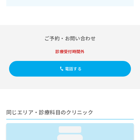
出
稿
クリ
資
稿
ニッ
の
料
クナ
の
お
の
ビサ
お
問
ご
イト
問
い
請
への
い
合
お問
求
ご予約・お問い合わせ
合
合せ
わ
は
フォ
わ
せ
こ
ーム
診療受付時間外
せ
は
ち
とな
は
こ
ら
りま
こ
ち
す。
電話する
ち
ら
クリ
無
ら
ニッ
料
クの
資
情
予
料
報
約・
の
症状
拡
のご
ご
充
相談
請
同じエリア・診療科目のクリニック
の
など
求
お
はで
は
申
きま
loading...
こ
せん
し
ので
ち
込
loading...