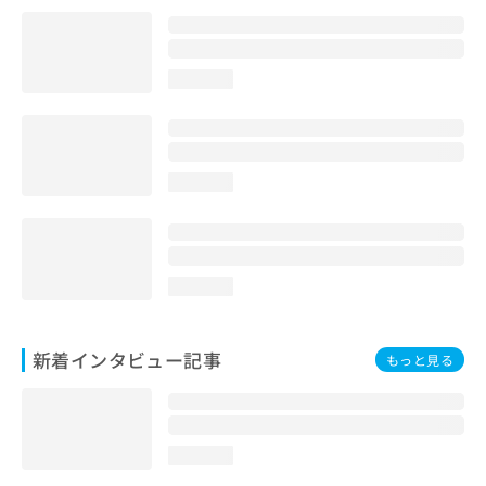
loading...
loading...
loading...
新着インタビュー記事
もっと見る
loading...