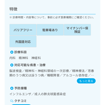
ッ
は
ク
こ
特徴
ナ
ち
ビ
診療時間・内容等について、事前に必ず医療機関にご確認ください。
ら
に
関
マイナンバー保
広
バリアフリー
駐車場あり
す
広
険証
告
る
告
代
お
出
外国語対応
理
問
稿
店
い
の
診療科目
合
の
お
内科 精神科 神経科
わ
方
問
せ
い
は
対応可能な疾患・治療
は
合
こ
脳波検査／精神科・神経科領域の一次診療／精神療法／思春
こ
わ
ち
期のうつ病又は躁うつ病／睡眠障害／アルコール依存症／薬
ち
せ
物依存症／神経症性障害（強迫性障害、不安障害、パニック
ら
もっと見る
ら
は
障害等）／認知症／心的外傷後ストレス障害（PTSD）／精
こ
予防接種
神科ショート・ケア／精神科デイ・ケア／神経ブロック／CT
こち
ち
広
撮影
インフルエンザ／成人の肺炎球菌感染症
らは
広
ら
告
マイ
クチコミ
告
出
ナビ