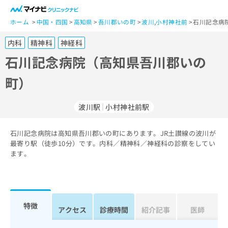
一
般
ホーム
中国・四国
高知県
吾川郡いの町
波川
,
小村神社前
石川記念病
ユ
内科
精神科
神経科
ー
ザ
石川記念病院（高知県吾川郡いの
ー
町）
の
方
は
波川駅
小村神社前駅
こ
ち
石川記念病院は高知県吾川郡いの町にあります。JR土讃線の波川が
ら
最寄り駅（徒歩10分）です。内科／精神科／神経科の診察をしてい
ます。
医
マ
療
イ
関
ナ
係
ビ
者
ク
特徴
アクセス
診療時間
紹介記事
医師
の
リ
方
ニ