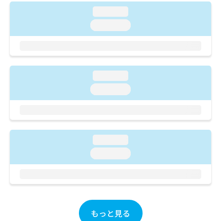
ご了
ら
み
承く
loading...
は
ださ
こ
loading...
無
い。
ち
料
ら
情
報
拡
掲
充
loading...
載
の
情
loading...
お
報
申
の
し
修
込
正
み
は
loading...
は
こ
loading...
こ
ち
ち
ら
ら
そ
の
他
もっと見る
の