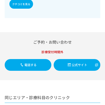
出
稿
クリ
資
クチコミを見る
稿
ニッ
の
料
クナ
の
お
の
ビサ
お
問
ご
イト
問
い
請
への
い
合
お問
求
合
合せ
わ
は
フォ
わ
せ
こ
ーム
せ
は
ち
ご予約・お問い合わせ
とな
は
こ
ら
りま
こ
ち
す。
診療受付時間外
ち
ら
クリ
無
ら
ニッ
料
クの
資
電話する
公式サイト
情
予
料
報
約・
の
症状
拡
のご
ご
充
相談
請
の
など
求
お
はで
は
申
きま
同じエリア・診療科目のクリニック
こ
せん
し
ので
ち
込