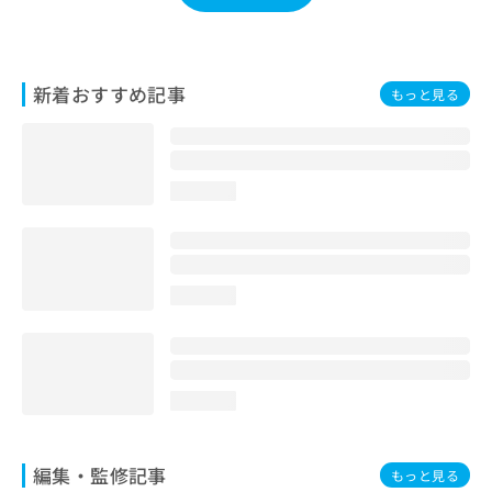
お
問
い
合
新着おすすめ記事
もっと見る
わ
せ
は
こ
ち
loading...
ら
loading...
loading...
編集・監修記事
もっと見る