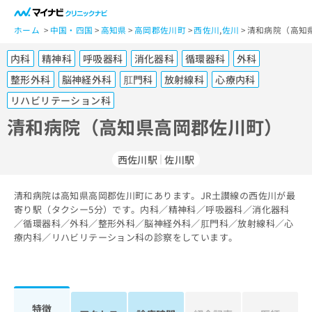
一
般
ホーム
中国・四国
高知県
高岡郡佐川町
西佐川
,
佐川
清和病院（高知
ユ
内科
精神科
呼吸器科
消化器科
循環器科
外科
ー
ザ
整形外科
脳神経外科
肛門科
放射線科
心療内科
ー
リハビリテーション科
の
清和病院（高知県高岡郡佐川町）
方
は
こ
西佐川駅
佐川駅
ち
ら
清和病院は高知県高岡郡佐川町にあります。JR土讃線の西佐川が最
寄り駅（タクシー5分）です。内科／精神科／呼吸器科／消化器科
医
マ
／循環器科／外科／整形外科／脳神経外科／肛門科／放射線科／心
療
イ
療内科／リハビリテーション科の診察をしています。
関
ナ
係
ビ
者
ク
の
リ
方
ニ
特徴