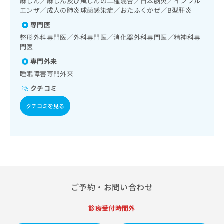
麻しん／麻しん及び風しんの二種混合／日本脳炎／インフル
出
稿
クリ
資
症･過食症）／アルコール依存症／薬物依存症／神経症性障
エンザ／成人の肺炎球菌感染症／おたふくかぜ／B型肝炎
稿
ニッ
の
料
害（強迫性障害、不安障害、パニック障害等）／認知症／心
クナ
の
お
専門医
の
的外傷後ストレス障害（PTSD）／発達障害（自閉症、学習
ビサ
お
問
ご
障害等）／精神科デイ・ケア／呼吸器領域の一次診療／在宅
整形外科専門医／外科専門医／消化器外科専門医／精神科専
イト
問
い
請
酸素療法／消化器系領域の一次診療／上部消化管内視鏡検査
への
門医
い
合
お問
求
／下部消化管内視鏡検査／人工肛門の管理／肝･胆道・膵臓
専門外来
合
合せ
わ
領域の一次診療／循環器系領域の一次診療／ホルター型心電
は
フォ
わ
睡眠障害専門外来
せ
図検査／ペースメーカー管理／内分泌･代謝･栄養領域の一次
こ
ーム
せ
は
診療／インスリン療法／糖尿病患者教育（食事療法、運動療
ち
クチコミ
とな
は
法、自己血糖測定）／糖尿病による合併症に対する継続的な
こ
ら
りま
こ
管理及び指導／血液・免疫系領域の一次診療／筋・骨格系及
ち
す。
クチコミを見る
ち
び外傷領域の一次診療／義肢装具の作成及び評価／摂食機能
ら
クリ
無
療法／脳血管疾患等リハビリテーション／運動器リハビリテ
ら
ニッ
料
クの
ーション／廃用症候群リハビリテーション／全身麻酔／脊椎
資
情
予
麻酔／医療用麻薬によるがん疼痛治療／画像診断管理（専ら
料
報
約・
画像診断を担当する医師による読影）／CT撮影／病理診断
の
症状
拡
（専ら病理診断を担当する医師による診断）
のご
ご
充
相談
請
の
など
ご予約・お問い合わせ
求
お
はで
は
申
きま
こ
せん
診療受付時間外
し
ので
ち
込