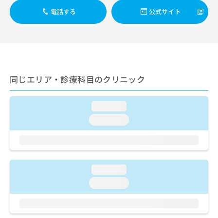
ご了
ら
み
承く
電話する
公式サイト
は
ださ
こ
無
い。
ち
料
ら
情
報
拡
掲
充
載
同じエリア・診療科目のクリニック
の
情
お
報
申
の
loading...
し
修
loading...
込
正
み
は
は
こ
こ
ち
ち
ら
loading...
ら
loading...
そ
の
他
の