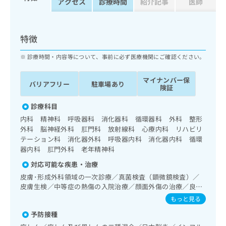
アクセス
診療時間
紹介記事
医師
ッ
は
ク
こ
ナ
ち
ビ
特徴
ら
に
関
診療時間・内容等について、事前に必ず医療機関にご確認ください。
広
す
広
告
る
告
マイナンバー保
代
バリアフリー
駐車場あり
お
出
険証
理
問
稿
店
い
診療科目
の
合
の
お
内科 精神科 呼吸器科 消化器科 循環器科 外科 整形
わ
方
問
外科 脳神経外科 肛門科 放射線科 心療内科 リハビリ
せ
い
は
テーション科 消化器外科 呼吸器内科 消化器内科 循環
は
合
器内科 肛門外科 老年精神科
こ
こ
わ
ち
対応可能な疾患・治療
ち
せ
ら
ら
皮膚･形成外科領域の一次診療／真菌検査（顕微鏡検査）／
は
皮膚生検／中等症の熱傷の入院治療／顔面外傷の治療／良性
こ
こち
腫瘍又は母斑その他の切除・縫合手術／神経･脳血管領域の
ち
もっと見る
広
らは
一次診療／脳波検査／精神科・神経科領域の一次診療／臨床
広
ら
告
マイ
予防接種
心理・神経心理検査／精神療法／終夜睡眠ポリグラフィー／
告
出
ナビ
思春期のうつ病又は躁うつ病／睡眠障害／摂食障害（拒食