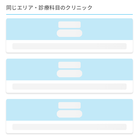
ご了
ら
み
承く
同じエリア・診療科目のクリニック
は
ださ
こ
無
い。
ち
料
loading...
ら
情
loading...
報
拡
掲
充
載
の
情
お
報
loading...
申
の
し
修
loading...
込
正
み
は
は
こ
こ
ち
ち
ら
loading...
ら
loading...
そ
の
他
の