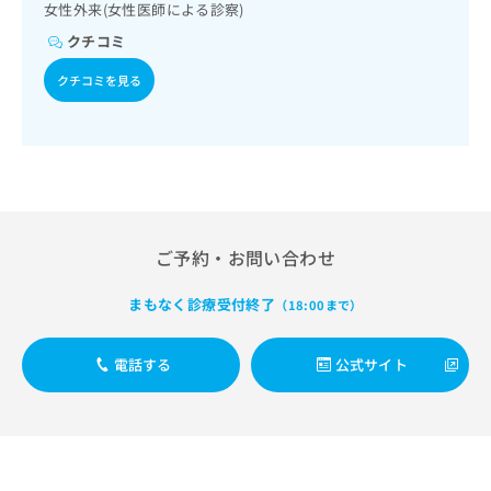
出
稿
クリ
女性外来(女性医師による診察)
資
稿
ニッ
の
料
クチコミ
クナ
の
お
の
ビサ
お
問
ご
クチコミを見る
イト
問
い
請
への
い
合
お問
求
合
合せ
わ
は
フォ
わ
せ
こ
ーム
せ
は
ち
とな
は
こ
ら
りま
こ
ち
す。
ち
ら
クリ
ご予約・お問い合わせ
無
ら
ニッ
料
クの
資
情
まもなく診療受付終了
（18:00まで）
予
料
報
約・
の
症状
拡
のご
電話する
公式サイト
ご
充
相談
請
の
など
求
お
はで
は
申
きま
こ
せん
し
ので
ち
込