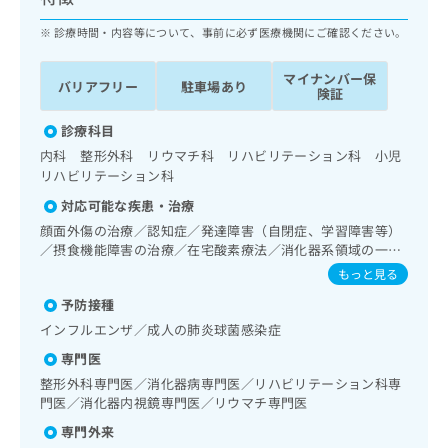
ッ
は
ク
診療時間・内容等について、事前に必ず医療機関にご確認ください。
こ
ナ
ち
ビ
ら
マイナンバー保
バリアフリー
駐車場あり
に
険証
関
広
す
診療科目
広
告
る
告
内科 整形外科 リウマチ科 リハビリテーション科 小児
代
お
出
リハビリテーション科
理
問
稿
対応可能な疾患・治療
店
い
の
合
顔面外傷の治療／認知症／発達障害（自閉症、学習障害等）
の
お
／摂食機能障害の治療／在宅酸素療法／消化器系領域の一次
わ
方
問
診療／上部消化管内視鏡検査／ホルター型心電図検査／イン
せ
い
もっと見る
は
スリン療法／糖尿病患者教育（食事療法、運動療法、自己血
は
合
こ
予防接種
糖測定）／筋・骨格系及び外傷領域の一次診療／手の外科手
こ
わ
ち
術／骨折観血的手術／軟部悪性腫瘍手術／義肢装具の作成及
インフルエンザ／成人の肺炎球菌感染症
ち
せ
ら
び評価／摂食機能療法／脳血管疾患等リハビリテーション／
ら
は
専門医
運動器リハビリテーション／廃用症候群リハビリテーション
こ
／小児神経疾患／医療用麻薬によるがん疼痛治療
整形外科専門医／消化器病専門医／リハビリテーション科専
こち
ち
広
門医／消化器内視鏡専門医／リウマチ専門医
らは
広
ら
告
マイ
専門外来
告
出
ナビ