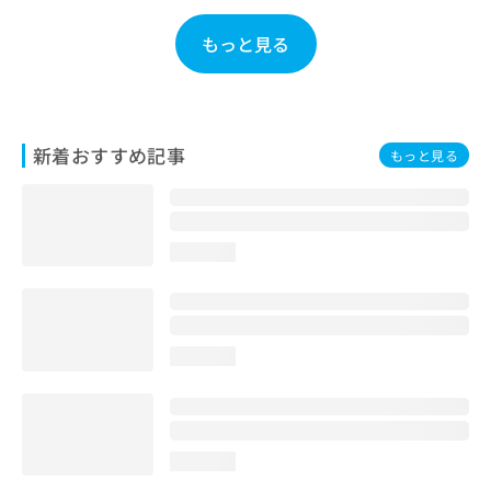
お
問
もっと見る
い
合
わ
せ
は
新着おすすめ記事
もっと見る
こ
ち
ら
loading...
loading...
loading...