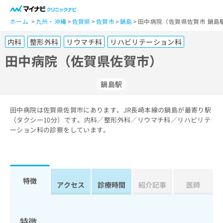
一
般
ホーム
九州・沖縄
佐賀県
佐賀市
鍋島
田中病院（佐賀県佐賀市 鍋島
ユ
内科
整形外科
リウマチ科
リハビリテーション科
ー
ザ
田中病院（佐賀県佐賀市）
ー
の
鍋島駅
方
は
こ
田中病院は佐賀県佐賀市にあります。JR長崎本線の鍋島が最寄り駅
（タクシー10分）です。内科／整形外科／リウマチ科／リハビリテ
ち
ーション科の診察をしています。
ら
医
マ
療
イ
関
ナ
特徴
アクセス
診療時間
紹介記事
医師
係
ビ
者
ク
の
リ
方
ニ
特徴