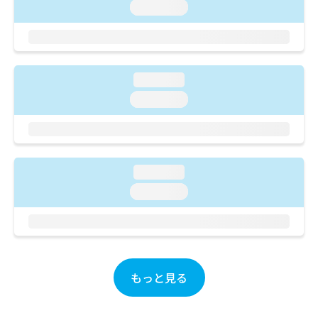
ご了
ら
み
loading...
承く
は
ださ
こ
無
い。
ち
料
ら
情
loading...
報
拡
掲
loading...
充
載
の
情
お
報
申
の
し
修
loading...
込
正
loading...
み
は
は
こ
こ
ち
ち
ら
ら
そ
もっと見る
の
他
の