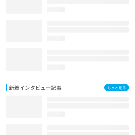
loading...
loading...
loading...
新着インタビュー記事
もっと見る
loading...