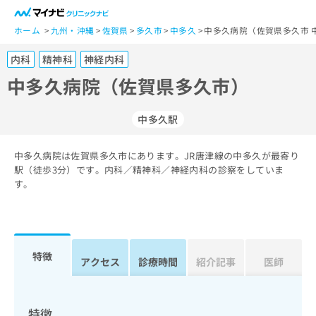
一
般
ホーム
九州・沖縄
佐賀県
多久市
中多久
中多久病院（佐賀県多久市 
ユ
内科
精神科
神経内科
ー
ザ
中多久病院（佐賀県多久市）
ー
の
中多久駅
方
は
こ
中多久病院は佐賀県多久市にあります。JR唐津線の中多久が最寄り
駅（徒歩3分）です。内科／精神科／神経内科の診察をしていま
ち
す。
ら
医
マ
療
イ
関
ナ
特徴
アクセス
診療時間
紹介記事
医師
係
ビ
者
ク
の
リ
方
ニ
特徴