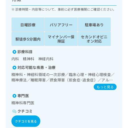
ッ
は
ク
診療時間・内容等について、事前に必ず医療機関にご確認ください。
こ
ナ
ち
ビ
ら
日曜診療
バリアフリー
駐車場あり
に
関
広
マイナンバー保
セカンドオピニ
す
広
駅徒歩5分圏内
告
険証
オン対応
る
告
代
お
出
診療科目
理
問
稿
内科 精神科 神経内科
店
い
の
合
の
お
対応可能な疾患・治療
わ
方
問
精神科・神経科領域の一次診療／臨床心理・神経心理検査／
せ
い
は
精神療法／睡眠障害／摂食障害（拒食症･過食症）／アルコ
は
合
こ
ール依存症／薬物依存症／神経症性障害（強迫性障害、不安
もっと見る
こ
わ
障害、パニック障害等）／認知症／心的外傷後ストレス障害
ち
ち
せ
専門医
（PTSD）／精神科ショート・ケア／精神科デイ・ケア／重
ら
ら
は
度認知症患者デイ・ケア／糖尿病患者教育（食事療法、運動
精神科専門医
こ
療法、自己血糖測定）／糖尿病による合併症に対する継続的
こち
クチコミ
ち
な管理及び指導／CT撮影
広
らは
広
ら
告
マイ
クチコミを見る
告
出
ナビ