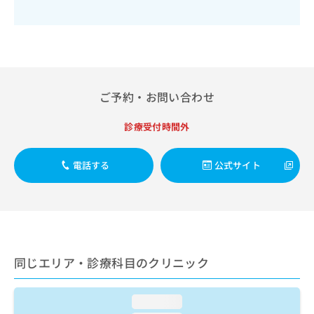
出
稿
クリ
資
稿
ニッ
の
料
クナ
の
お
の
ビサ
お
問
ご
イト
問
い
請
への
い
合
お問
求
合
合せ
わ
は
ご予約・お問い合わせ
フォ
わ
せ
こ
ーム
せ
は
ち
とな
診療受付時間外
は
こ
ら
りま
こ
ち
す。
ち
ら
クリ
電話する
公式サイト
無
ら
ニッ
料
クの
資
情
予
料
報
約・
の
症状
拡
のご
ご
充
相談
請
の
など
同じエリア・診療科目のクリニック
求
お
はで
は
申
きま
こ
せん
し
loading...
ので
ち
込