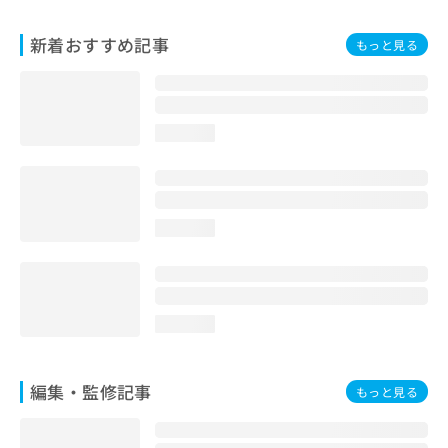
お
問
新着おすすめ記事
もっと見る
い
合
わ
せ
は
loading...
こ
ち
ら
loading...
loading...
編集・監修記事
もっと見る