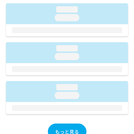
検査（乳房撮影）／CT撮影／病理診断（専ら病理診断を担当
お
する医師による診断）／病理迅速検査／外来における化学療
loading...
問
法
い
loading...
合
わ
せ
は
こ
loading...
ち
loading...
ら
loading...
loading...
もっと見る