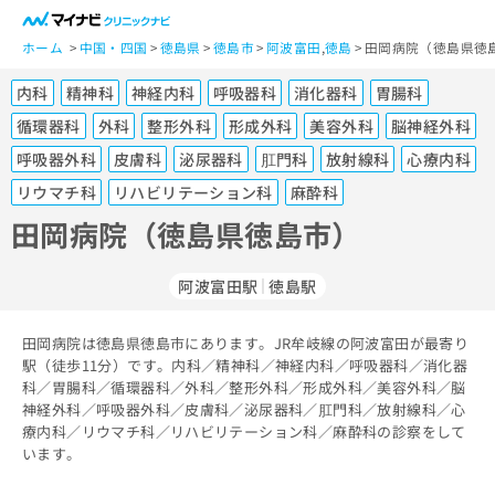
一
般
ホーム
中国・四国
徳島県
徳島市
阿波富田
,
徳島
田岡病院（徳島県徳
ユ
内科
精神科
神経内科
呼吸器科
消化器科
胃腸科
ー
ザ
循環器科
外科
整形外科
形成外科
美容外科
脳神経外科
ー
呼吸器外科
皮膚科
泌尿器科
肛門科
放射線科
心療内科
の
リウマチ科
リハビリテーション科
麻酔科
方
は
田岡病院（徳島県徳島市）
こ
ち
阿波富田駅
徳島駅
ら
医
田岡病院は徳島県徳島市にあります。JR牟岐線の阿波富田が最寄り
マ
療
駅（徒歩11分）です。内科／精神科／神経内科／呼吸器科／消化器
イ
関
科／胃腸科／循環器科／外科／整形外科／形成外科／美容外科／脳
ナ
神経外科／呼吸器外科／皮膚科／泌尿器科／肛門科／放射線科／心
係
ビ
療内科／リウマチ科／リハビリテーション科／麻酔科の診察をして
者
ク
います。
の
リ
方
ニ