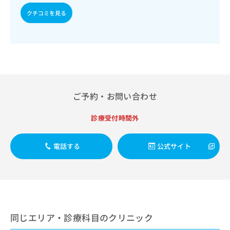
ご了
ら
み
／肝悪性腫瘍手術／肝悪性腫瘍化学療法／胆道悪性腫瘍手術
承く
クチコミを見る
は
／胆道悪性腫瘍化学療法／開腹による胆石症手術／腹腔鏡下
ださ
こ
無
胆石症手術／内視鏡的胆道ドレナージ／経皮経肝的胆道ドレ
い。
ち
ナージ／膵悪性腫瘍手術／膵悪性腫瘍化学療法／膵悪性腫瘍
料
ら
放射線療法／循環器系領域の一次診療／ホルター型心電図検
情
査／ペースメーカー管理／血液透析／乳腺領域の一次診療／
報
乳腺悪性腫瘍手術／乳腺悪性腫瘍化学療法／内分泌･代謝･栄
拡
掲
養領域の一次診療／内分泌機能検査／インスリン療法／糖尿
充
載
病患者教育（食事療法、運動療法、自己血糖測定）／糖尿病
の
情
ご予約・お問い合わせ
による合併症に対する継続的な管理及び指導／甲状腺腫瘍手
お
報
術／甲状腺悪性腫瘍化学療法／甲状腺悪性腫瘍放射線療法／
申
の
血液・免疫系領域の一次診療／筋・骨格系及び外傷領域の一
診療受付時間外
し
修
次診療／関節鏡検査／手の外科手術／アキレス腱断裂手術
込
正
（筋・腱手術）／骨折観血的手術／人工股関節置換術（関節
み
は
手術）／人工膝関節置換術（関節手術）／脊椎手術／椎間板
電話する
公式サイト
は
こ
ヘルニアに対する内視鏡下椎間板摘出術／義肢装具の作成及
こ
ち
び評価／視能訓練／摂食機能療法／脳血管疾患等リハビリテ
ち
ら
ーション／運動器リハビリテーション／呼吸器リハビリテー
ら
ション／がん患者リハビリテーション／麻酔科標榜医による
麻酔（麻酔管理）／全身麻酔／硬膜外麻酔／脊椎麻酔／神経
そ
ブロック／硬膜外ブロックにおける麻酔剤の持続注入／医療
の
用麻薬によるがん疼痛治療／画像診断管理（専ら画像診断を
同じエリア・診療科目のクリニック
他
担当する医師による読影）／ＭＲＩ撮影／マンモグラフィー
の