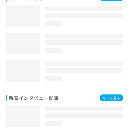
loading...
loading...
loading...
新着インタビュー記事
もっと見る
loading...