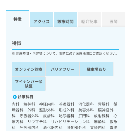
ッ
は
ク
こ
ナ
ち
特徴
ビ
アクセス
診療時間
紹介記事
医師
ら
に
関
広
す
広
告
特徴
る
告
代
お
出
診療時間・内容等について、事前に必ず医療機関にご確認ください。
理
問
稿
店
い
の
合
の
お
オンライン診療
バリアフリー
駐車場あり
わ
方
問
せ
い
は
マイナンバー保
は
合
険証
こ
こ
わ
ち
ち
診療科目
せ
ら
ら
は
内科 精神科 神経内科 呼吸器科 消化器科 胃腸科 循
こ
環器科 外科 整形外科 形成外科 美容外科 脳神経外
こち
ち
科 呼吸器外科 皮膚科 泌尿器科 肛門科 放射線科 心
広
らは
広
ら
療内科 リウマチ科 リハビリテーション科 麻酔科 救急
告
マイ
告
科 呼吸器内科 消化器内科 消化器外科 胃腸内科 胃腸
出
ナビ