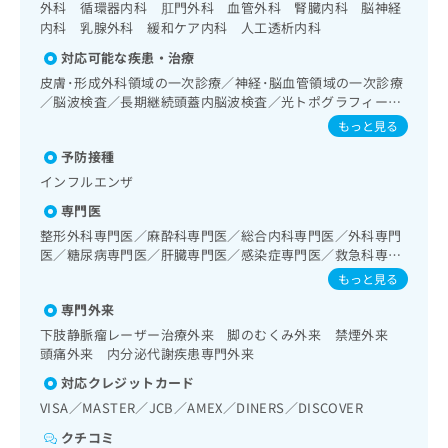
出
外科 循環器内科 肛門外科 血管外科 腎臓内科 脳神経
稿
クリ
資
稿
ニッ
内科 乳腺外科 緩和ケア内科 人工透析内科
の
料
クナ
の
お
の
対応可能な疾患・治療
ビサ
お
問
ご
イト
皮膚･形成外科領域の一次診療／神経･脳血管領域の一次診療
問
い
請
への
／脳波検査／長期継続頭蓋内脳波検査／光トポグラフィー／
い
合
お問
求
経皮的選択的脳血栓・塞栓溶解術（終日対応することができ
合
もっと見る
合せ
わ
は
るものに限る）／経皮的選択的脳血栓・塞栓溶解術（終日対
フォ
わ
せ
こ
予防接種
応以外）／抗血栓療法／頭蓋内血腫除去術（終日対応するこ
ーム
せ
は
ち
とができるものに限る）／頭蓋内血腫除去術（終日対応以
とな
インフルエンザ
は
こ
ら
りま
外）／脳動脈瘤根治術（被包術、クリッピング）（終日対応
こ
ち
専門医
す。
することができるものに限る）／脳動脈瘤根治術（被包術、
ち
ら
クリ
クリッピング）（終日対応以外）／脳血管内手術／脳腫瘍摘
整形外科専門医／麻酔科専門医／総合内科専門医／外科専門
無
ら
ニッ
出術／禁煙指導（ニコチン依存症管理）／呼吸器領域の一次
医／糖尿病専門医／肝臓専門医／感染症専門医／救急科専門
料
クの
診療／気管支ファイバースコピー／肺悪性腫瘍摘出術／胸腔
医／血液専門医／循環器専門医／呼吸器専門医／消化器病専
資
情
もっと見る
予
鏡下肺悪性腫瘍摘出術／肺悪性腫瘍化学療法／在宅酸素療法
門医／内分泌代謝科専門医／消化器外科専門医／透析専門医
料
報
約・
専門外来
／消化器系領域の一次診療／上部消化管内視鏡検査／上部消
／脳神経外科専門医／リハビリテーション科専門医／消化器
の
症状
拡
化管内視鏡的切除術／下部消化管内視鏡検査／下部消化管内
内視鏡専門医／リウマチ専門医／乳腺専門医／大腸肛門病専
のご
ご
下肢静脈瘤レーザー治療外来 脚のむくみ外来 禁煙外来
充
相談
視鏡的切除術／虫垂切除術（ただし、乳幼児に係るものを除
門医／脳血管内治療専門医／精神科専門医
頭痛外来 内分泌代謝疾患専門外来
請
の
など
く）／食道悪性腫瘍手術／食道悪性腫瘍化学療法／食道悪性
求
お
はで
対応クレジットカード
腫瘍放射線療法／胃悪性腫瘍手術／腹腔鏡下胃悪性腫瘍手術
は
申
きま
／胃悪性腫瘍化学療法／胃悪性腫瘍放射線療法／大腸悪性腫
VISA／MASTER／JCB／AMEX／DINERS／DISCOVER
こ
せん
し
瘍手術／腹腔鏡下大腸悪性腫瘍手術／大腸悪性腫瘍化学療法
ので
ち
込
クチコミ
／人工肛門の管理／肝･胆道・膵臓領域の一次診療／肝生検