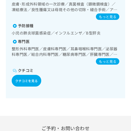
出
稿
クリ
資
皮膚･形成外科領域の一次診療／真菌検査（顕微鏡検査）／
稿
ニッ
の
料
凍結療法／良性腫瘍又は母斑その他の切除・縫合手術／アト
クナ
の
お
の
ピー性皮膚炎の治療／神経･脳血管領域の一次診療／脳波検
もっと見る
ビサ
お
問
査／抗血栓療法／精神科・神経科領域の一次診療／禁煙指導
ご
イト
問
予防接種
い
（ニコチン依存症管理）／耳鼻咽喉領域の一次診療／喉頭フ
請
への
い
合
ァイバースコピー／純音聴力検査／補聴器適合検査／呼吸器
お問
求
小児の肺炎球菌感染症／インフルエンザ／B型肝炎
合
合せ
領域の一次診療／気管支ファイバースコピー／肺悪性腫瘍化
わ
は
専門医
フォ
わ
学療法／在宅酸素療法／消化器系領域の一次診療／上部消化
せ
こ
ーム
せ
管内視鏡検査／下部消化管内視鏡検査／下部消化管内視鏡的
整形外科専門医／皮膚科専門医／耳鼻咽喉科専門医／泌尿器
は
ち
とな
切除術／人工肛門の管理／肝･胆道・膵臓領域の一次診療／
は
科専門医／総合内科専門医／糖尿病専門医／肝臓専門医／腎
こ
ら
りま
肝生検／循環器系領域の一次診療／ホルター型心電図検査／
臓専門医／超音波専門医／透析専門医／脳神経外科専門医／
こ
ち
もっと見る
す。
腎･泌尿器系領域の一次診療／膀胱鏡検査／腎生検／血液透
リハビリテーション科専門医／呼吸器外科専門医／消化器内
ち
ら
クリ
無
クチコミ
析／前立腺悪性腫瘍化学療法／尿失禁の治療／乳腺領域の一
視鏡専門医／神経内科専門医／乳腺専門医
ら
ニッ
料
次診療／乳腺悪性腫瘍化学療法／内分泌･代謝･栄養領域の一
クの
資
クチコミを見る
情
次診療／内分泌機能検査／インスリン療法／糖尿病患者教育
予
料
報
約・
（食事療法、運動療法、自己血糖測定）／糖尿病による合併
の
症状
拡
症に対する継続的な管理及び指導／筋・骨格系及び外傷領域
のご
ご
の一次診療／義肢装具の作成及び評価／摂食機能療法／脳血
充
相談
請
管疾患等リハビリテーション／運動器リハビリテーション／
の
など
求
呼吸器リハビリテーション／廃用症候群リハビリテーション
お
はで
／神経ブロック／医療用麻薬によるがん疼痛治療／ＭＲＩ撮
は
申
きま
影／マンモグラフィー検査（乳房撮影）／CT撮影／外来にお
こ
せん
し
ける化学療法
ので
ち
ご予約・お問い合わせ
込