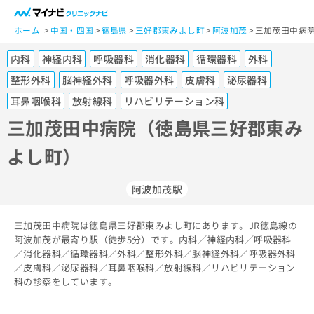
一
般
ホーム
中国・四国
徳島県
三好郡東みよし町
阿波加茂
三加茂田中病院
ユ
内科
神経内科
呼吸器科
消化器科
循環器科
外科
ー
ザ
整形外科
脳神経外科
呼吸器外科
皮膚科
泌尿器科
ー
耳鼻咽喉科
放射線科
リハビリテーション科
の
三加茂田中病院（徳島県三好郡東み
方
は
よし町）
こ
ち
ら
阿波加茂駅
医
マ
三加茂田中病院は徳島県三好郡東みよし町にあります。JR徳島線の
療
イ
阿波加茂が最寄り駅（徒歩5分）です。内科／神経内科／呼吸器科
関
ナ
／消化器科／循環器科／外科／整形外科／脳神経外科／呼吸器外科
係
ビ
／皮膚科／泌尿器科／耳鼻咽喉科／放射線科／リハビリテーション
者
ク
科の診察をしています。
の
リ
方
ニ