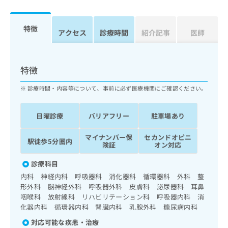
ッ
は
ク
こ
ナ
特徴
ち
アクセス
診療時間
紹介記事
医師
ビ
ら
に
関
広
す
広
特徴
告
る
告
代
お
出
診療時間・内容等について、事前に必ず医療機関にご確認ください。
理
問
稿
店
い
の
日曜診療
バリアフリー
駐車場あり
合
の
お
わ
方
問
マイナンバー保
セカンドオピニ
せ
い
は
駅徒歩5分圏内
険証
オン対応
は
合
こ
こ
わ
ち
診療科目
ち
せ
ら
内科 神経内科 呼吸器科 消化器科 循環器科 外科 整
ら
は
形外科 脳神経外科 呼吸器外科 皮膚科 泌尿器科 耳鼻
こ
咽喉科 放射線科 リハビリテーション科 呼吸器内科 消
こち
ち
広
らは
化器内科 循環器内科 腎臓内科 乳腺外科 糖尿病内科
広
ら
告
マイ
告
出
対応可能な疾患・治療
ナビ