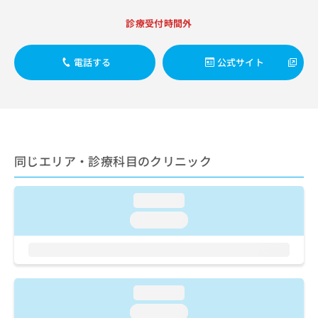
ご了
ら
み
承く
は
診療受付時間外
ださ
こ
無
い。
ち
料
電話する
公式サイト
ら
情
報
拡
掲
充
載
の
情
お
報
申
の
同じエリア・診療科目のクリニック
し
修
込
正
み
は
loading...
は
こ
loading...
こ
ち
ち
ら
ら
そ
の
loading...
他
loading...
の