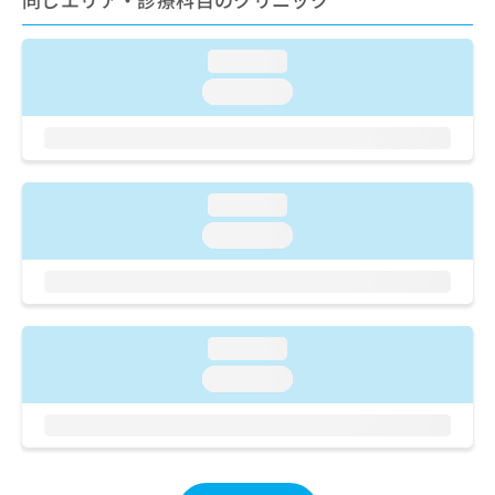
ご了
ら
み
承く
は
ださ
こ
無
い。
loading...
ち
料
loading...
ら
情
報
拡
掲
充
載
の
情
loading...
お
報
申
loading...
の
し
修
込
正
み
は
は
こ
こ
loading...
ち
ち
ら
loading...
ら
そ
の
他
の