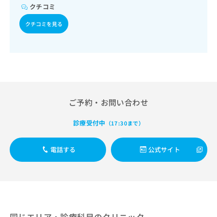
出
稿
クリ
資
クチコミ
稿
ニッ
の
料
クナ
の
お
クチコミを見る
の
ビサ
お
問
ご
イト
問
い
請
への
い
合
お問
求
合
合せ
わ
は
フォ
わ
せ
こ
ーム
せ
は
ち
とな
は
こ
ら
りま
こ
ち
ご予約・お問い合わせ
す。
ち
ら
クリ
無
ら
ニッ
診療受付中
（17:30まで）
料
クの
資
情
予
料
報
約・
電話する
公式サイト
の
症状
拡
のご
ご
充
相談
請
の
など
求
お
はで
は
申
きま
こ
せん
し
ので
ち
込
同じエリア・診療科目のクリニック