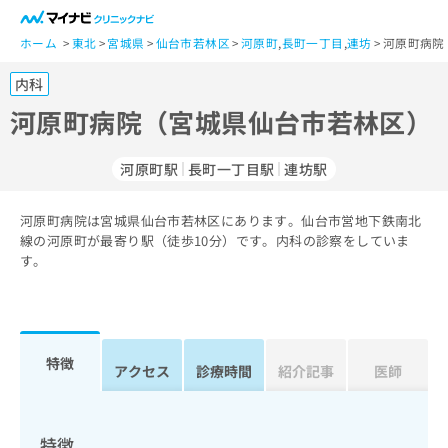
一
般
ホーム
東北
宮城県
仙台市若林区
河原町
,
長町一丁目
,
連坊
河原町病院
ユ
内科
ー
ザ
河原町病院（宮城県仙台市若林区）
ー
の
河原町駅
長町一丁目駅
連坊駅
方
は
こ
河原町病院は宮城県仙台市若林区にあります。仙台市営地下鉄南北
線の河原町が最寄り駅（徒歩10分）です。内科の診察をしていま
ち
す。
ら
医
マ
療
イ
関
ナ
特徴
アクセス
診療時間
紹介記事
医師
係
ビ
者
ク
の
リ
方
ニ
特徴