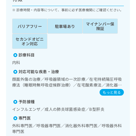
ッ
は
ク
診療時間・内容等について、事前に必ず医療機関にご確認ください。
こ
ナ
ち
ビ
ら
マイナンバー保
バリアフリー
駐車場あり
に
険証
関
広
セカンドオピニ
す
広
告
オン対応
る
告
代
お
出
診療科目
理
問
稿
内科
店
い
の
合
の
お
対応可能な疾患・治療
わ
方
問
顔面外傷の治療／呼吸器領域の一次診療／在宅持続陽圧呼吸
せ
い
は
療法（睡眠時無呼吸症候群治療）／在宅酸素療法／消化器系
は
合
こ
領域の一次診療／上部消化管内視鏡検査／上部消化管内視鏡
もっと見る
こ
わ
的切除術／下部消化管内視鏡検査／下部消化管内視鏡的切除
ち
ち
せ
予防接種
術／肝･胆道・膵臓領域の一次診療／ホルター型心電図検査
ら
ら
は
／腎･泌尿器系領域の一次診療／乳腺領域の一次診療／イン
インフルエンザ／成人の肺炎球菌感染症／B型肝炎
こ
スリン療法／糖尿病患者教育（食事療法、運動療法、自己血
こち
専門医
ち
糖測定）／運動器リハビリテーション／呼吸器リハビリテー
広
らは
ション／画像診断管理（専ら画像診断を担当する医師による
広
ら
外科専門医／呼吸器専門医／消化器外科専門医／呼吸器外科
告
マイ
読影）／CT撮影
専門医
告
出
ナビ