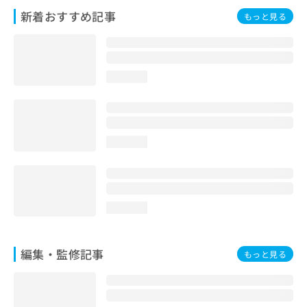
お
新着おすすめ記事
もっと見る
問
い
合
わ
せ
loading...
は
こ
ち
ら
loading...
loading...
編集・監修記事
もっと見る