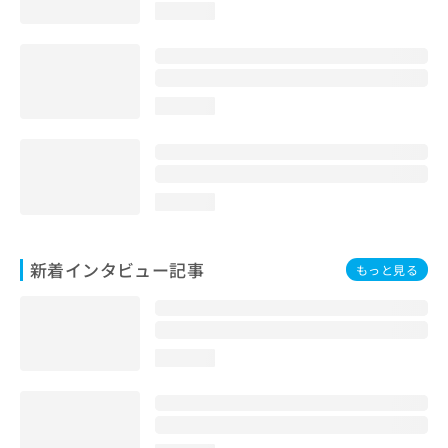
loading...
loading...
loading...
新着インタビュー記事
もっと見る
loading...