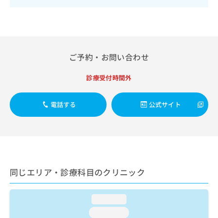
出
稿
クリ
資
稿
ニッ
の
料
クナ
の
お
の
ビサ
お
問
ご
イト
問
い
請
への
い
合
お問
求
ご予約・お問い合わせ
合
合せ
わ
は
フォ
わ
せ
こ
診療受付時間外
ーム
せ
は
ち
とな
は
こ
ら
りま
こ
ち
す。
電話する
公式サイト
ち
ら
クリ
無
ら
ニッ
料
クの
資
情
予
料
報
約・
の
症状
拡
のご
ご
充
相談
同じエリア・診療科目のクリニック
請
の
など
求
お
はで
は
申
きま
loading...
こ
せん
し
ので
ち
loading...
込