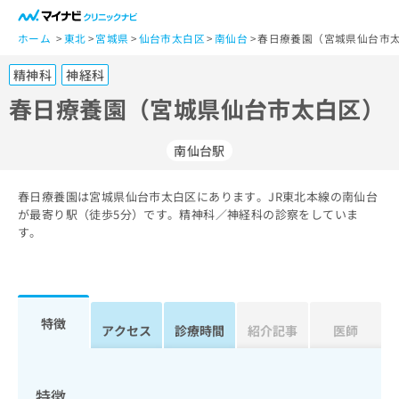
一
般
ホーム
東北
宮城県
仙台市太白区
南仙台
春日療養園（宮城県仙台市太
ユ
精神科
神経科
ー
ザ
春日療養園（宮城県仙台市太白区）
ー
の
南仙台駅
方
は
こ
春日療養園は宮城県仙台市太白区にあります。JR東北本線の南仙台
が最寄り駅（徒歩5分）です。精神科／神経科の診察をしていま
ち
す。
ら
医
マ
療
イ
関
ナ
特徴
アクセス
診療時間
紹介記事
医師
係
ビ
者
ク
の
リ
方
ニ
特徴