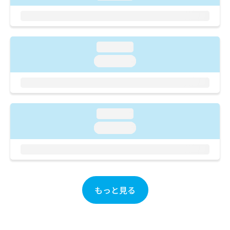
ご了
ら
み
承く
は
ださ
こ
無
い。
ち
料
ら
loading...
情
報
loading...
拡
掲
充
載
の
情
お
報
申
の
loading...
し
修
loading...
込
正
み
は
は
こ
こ
ち
ち
ら
ら
もっと見る
そ
の
他
の