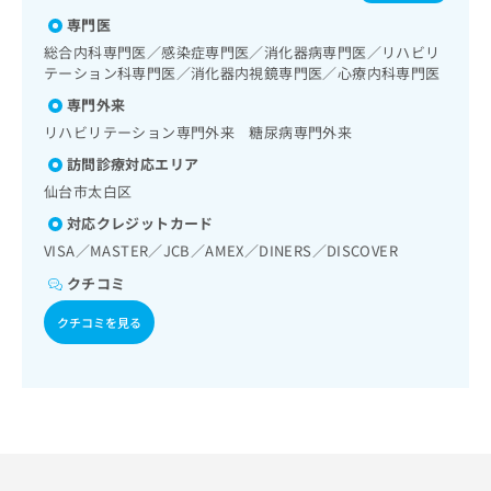
な管理及び指導／義肢装具の作成及び評価／摂食機能療法／
出
稿
クリ
資
脳血管疾患等リハビリテーション／運動器リハビリテーショ
専門医
稿
ニッ
の
料
ン／呼吸器リハビリテーション／廃用症候群リハビリテーシ
クナ
の
総合内科専門医／感染症専門医／消化器病専門医／リハビリ
お
の
ョン／医療用麻薬によるがん疼痛治療／CT撮影／摂食機能障
ビサ
お
テーション科専門医／消化器内視鏡専門医／心療内科専門医
問
ご
イト
害の治療／在宅における看取り
問
い
請
への
専門外来
い
合
お問
求
リハビリテーション専門外来 糖尿病専門外来
合
合せ
わ
は
フォ
わ
せ
訪問診療対応エリア
こ
ーム
せ
は
ち
仙台市太白区
とな
は
こ
ら
りま
対応クレジットカード
こ
ち
す。
ち
ら
VISA／MASTER／JCB／AMEX／DINERS／DISCOVER
クリ
無
ら
ニッ
料
クチコミ
クの
資
情
予
料
クチコミを見る
報
約・
の
症状
拡
のご
ご
充
相談
請
の
など
求
お
はで
は
申
きま
こ
せん
し
ので
ち
込