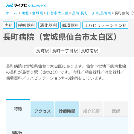
一
般
ホーム
東北
宮城県
仙台市太白区
長町
,
長町一丁目
,
長町南
長町病院（
ユ
内科
呼吸器科
消化器科
循環器科
リハビリテーション科
ー
ザ
長町病院（宮城県仙台市太白区）
ー
の
長町駅
長町一丁目駅
長町南駅
方
は
こ
長町病院は宮城県仙台市太白区にあります。仙台市営地下鉄南北線
の長町が最寄り駅（徒歩2分）です。内科／呼吸器科／消化器科／
ち
循環器科／リハビリテーション科の診察をしています。
ら
医
マ
療
イ
関
ナ
特徴
アクセス
診療時間
紹介記事
医師
係
ビ
者
ク
の
リ
方
ニ
特徴