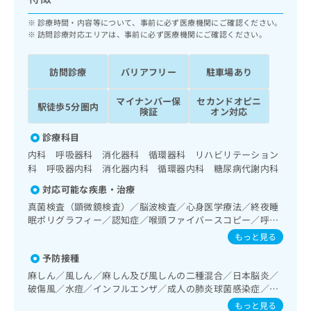
ッ
は
ク
診療時間・内容等について、事前に必ず医療機関にご確認ください。
こ
ナ
訪問診療対応エリアは、事前に必ず医療機関にご確認ください。
ち
ビ
ら
に
訪問診療
バリアフリー
駐車場あり
関
広
す
広
告
マイナンバー保
セカンドオピニ
る
駅徒歩5分圏内
告
険証
オン対応
代
お
出
理
問
稿
診療科目
店
い
の
内科 呼吸器科 消化器科 循環器科 リハビリテーション
合
の
お
科 呼吸器内科 消化器内科 循環器内科 糖尿病代謝内科
わ
方
問
せ
対応可能な疾患・治療
い
は
は
合
こ
真菌検査（顕微鏡検査）／脳波検査／心身医学療法／終夜睡
こ
わ
眠ポリグラフィー／認知症／喉頭ファイバースコピー／呼吸
ち
ち
せ
器領域の一次診療／在宅持続陽圧呼吸療法（睡眠時無呼吸症
ら
もっと見る
ら
は
候群治療）／在宅酸素療法／消化器系領域の一次診療／上部
予防接種
こ
消化管内視鏡検査／循環器系領域の一次診療／ホルター型心
こち
電図検査／ペースメーカー管理／内分泌･代謝･栄養領域の一
ち
広
麻しん／風しん／麻しん及び風しんの二種混合／日本脳炎／
らは
次診療／インスリン療法／糖尿病患者教育（食事療法、運動
広
ら
破傷風／水痘／インフルエンザ／成人の肺炎球菌感染症／お
告
マイ
療法、自己血糖測定）／糖尿病による合併症に対する継続的
告
たふくかぜ／B型肝炎
出
ナビ
もっと見る