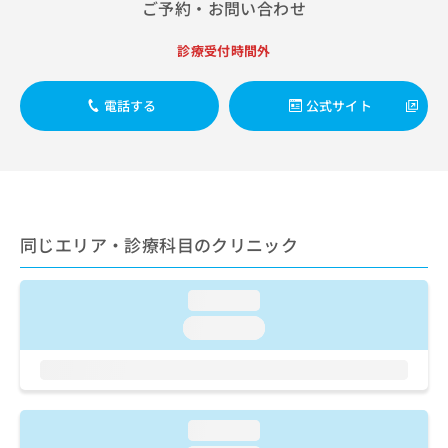
ご了
ご予約・お問い合わせ
ら
み
承く
は
ださ
こ
診療受付時間外
無
い。
ち
料
ら
情
電話する
公式サイト
報
拡
掲
充
載
の
情
お
報
申
の
し
修
同じエリア・診療科目のクリニック
込
正
み
は
は
こ
loading...
こ
ち
loading...
ち
ら
ら
そ
の
他
loading...
の