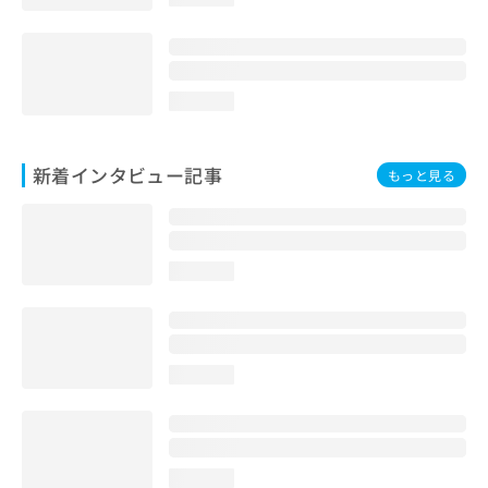
loading...
新着インタビュー記事
もっと見る
loading...
loading...
loading...