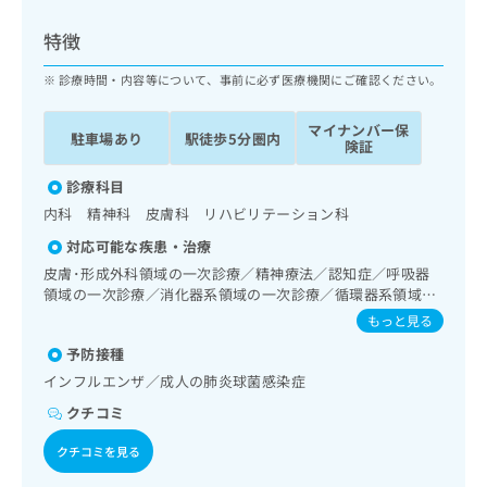
ッ
は
ク
こ
特徴
ナ
ち
ビ
診療時間・内容等について、事前に必ず医療機関にご確認ください。
ら
に
関
マイナンバー保
広
駐車場あり
駅徒歩5分圏内
す
広
険証
告
る
告
代
お
診療科目
出
理
問
稿
内科 精神科 皮膚科 リハビリテーション科
店
い
の
対応可能な疾患・治療
合
の
お
わ
皮膚･形成外科領域の一次診療／精神療法／認知症／呼吸器
方
問
せ
領域の一次診療／消化器系領域の一次診療／循環器系領域の
い
は
一次診療／ペースメーカー管理／内分泌･代謝･栄養領域の一
は
合
もっと見る
こ
次診療／糖尿病患者教育（食事療法、運動療法、自己血糖測
こ
わ
ち
予防接種
定）／摂食機能療法／脳血管疾患等リハビリテーション／運
ち
せ
ら
動器リハビリテーション／CT撮影
ら
インフルエンザ／成人の肺炎球菌感染症
は
こ
クチコミ
こち
ち
広
らは
広
ら
クチコミを見る
告
マイ
告
出
ナビ