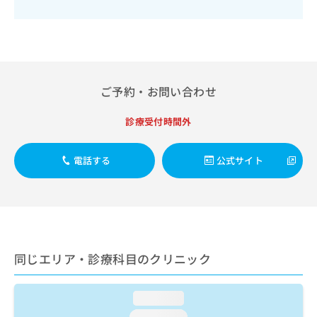
出
稿
クリ
資
稿
ニッ
の
料
クナ
の
お
の
ビサ
お
問
ご
イト
問
い
請
への
い
合
お問
求
合
ご予約・お問い合わせ
合せ
わ
は
フォ
わ
せ
こ
ーム
せ
は
ち
診療受付時間外
とな
は
こ
ら
りま
こ
ち
す。
ち
電話する
公式サイト
ら
クリ
無
ら
ニッ
料
クの
資
情
予
料
報
約・
の
症状
拡
のご
ご
充
相談
請
の
同じエリア・診療科目のクリニック
など
求
お
はで
は
申
きま
こ
せん
し
loading...
ので
ち
込