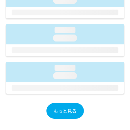
loading...
ご了
ら
み
承く
は
ださ
こ
無
い。
ち
料
ら
情
loading...
報
loading...
拡
掲
充
載
の
情
お
報
申
の
し
loading...
修
込
正
loading...
み
は
は
こ
こ
ち
ち
ら
ら
もっと見る
そ
の
他
の