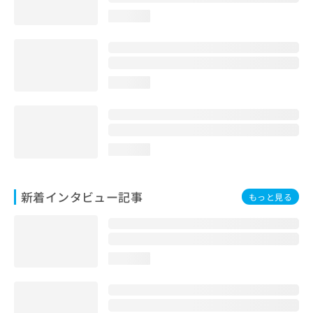
loading...
loading...
loading...
新着インタビュー記事
もっと見る
loading...