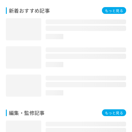
お
新着おすすめ記事
問
もっと見る
い
合
わ
せ
loading...
は
こ
ち
ら
loading...
loading...
編集・監修記事
もっと見る