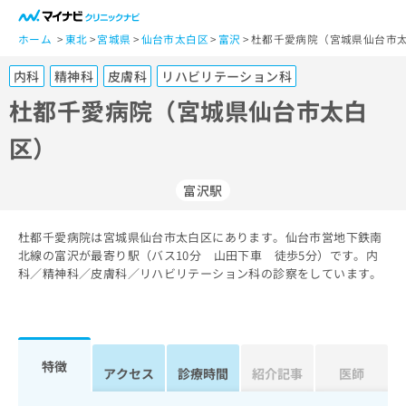
一
般
ホーム
東北
宮城県
仙台市太白区
富沢
杜都千愛病院（宮城県仙台市太
ユ
内科
精神科
皮膚科
リハビリテーション科
ー
ザ
杜都千愛病院（宮城県仙台市太白
ー
区）
の
方
は
富沢駅
こ
ち
杜都千愛病院は宮城県仙台市太白区にあります。仙台市営地下鉄南
ら
北線の富沢が最寄り駅（バス10分 山田下車 徒歩5分）です。内
科／精神科／皮膚科／リハビリテーション科の診察をしています。
医
マ
療
イ
関
ナ
係
ビ
者
ク
特徴
アクセス
診療時間
紹介記事
医師
の
リ
方
ニ