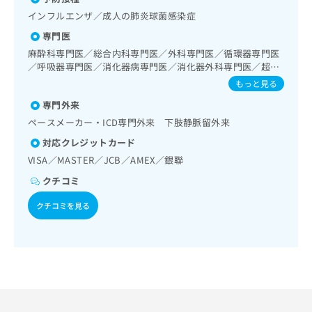
出
稿
クリ
資
検査／上部消化管内視鏡的切除術／下部消化管内視鏡検査／
インフルエンザ／成人の肺炎球菌感染症
稿
ニッ
の
料
下部消化管内視鏡的切除術／虫垂切除術（ただし、乳幼児に
クナ
の
お
の
専門医
係るものを除く）／食道悪性腫瘍手術／食道悪性腫瘍化学療
ビサ
お
問
ご
法／胃悪性腫瘍手術／腹腔鏡下胃悪性腫瘍手術／胃悪性腫瘍
イト
麻酔科専門医／総合内科専門医／外科専門医／循環器専門医
問
い
請
への
化学療法／大腸悪性腫瘍手術／腹腔鏡下大腸悪性腫瘍手術／
／呼吸器専門医／消化器病専門医／消化器外科専門医／超音
い
合
お問
求
大腸悪性腫瘍化学療法／人工肛門の管理／肝･胆道・膵臓領
波専門医／心臓血管外科専門医／消化器内視鏡専門医
もっと見る
合
合せ
わ
は
域の一次診療／肝悪性腫瘍手術／肝悪性腫瘍化学療法／胆道
フォ
わ
せ
専門外来
こ
悪性腫瘍手術／胆道悪性腫瘍化学療法／開腹による胆石症手
ーム
せ
は
術／腹腔鏡下胆石症手術／内視鏡的胆道ドレナージ／経皮経
ち
ペースメーカー・ICD専門外来 下肢静脈留外来
とな
は
こ
肝的胆道ドレナージ／膵悪性腫瘍手術／膵悪性腫瘍化学療法
ら
りま
対応クレジットカード
こ
ち
／循環器系領域の一次診療／ホルター型心電図検査／心臓カ
す。
ち
テーテル法による諸検査（終日対応することができるものに
ら
クリ
VISA／MASTER／JCB／AMEX／銀聯
無
ら
ニッ
限る）／心臓カテーテル法による諸検査（終日対応以外）／
料
クチコミ
クの
心臓カテーテル法による血管内視鏡検査／冠動脈バイパス術
資
情
予
／経皮的冠動脈形成術（ＰＴＣＡ）／経皮的冠動脈血栓吸引
料
クチコミを見る
報
約・
術／経皮的冠動脈ステント留置術／弁膜症手術／開心術／大
の
症状
拡
動脈瘤手術／下肢静脈瘤手術／ペースメーカー移植術／ペー
のご
ご
充
スメーカー管理／腎･泌尿器系領域の一次診療／血液透析／
相談
請
の
腹膜透析（CAPD）／心大血管疾患リハビリテーション／脳
など
求
お
血管疾患等リハビリテーション／運動器リハビリテーション
はで
は
申
／呼吸器リハビリテーション／廃用症候群リハビリテーショ
きま
こ
せん
し
ン／がん患者リハビリテーション／麻酔科標榜医による麻酔
ので
ち
（麻酔管理）／全身麻酔／硬膜外麻酔／脊椎麻酔／神経ブロ
込