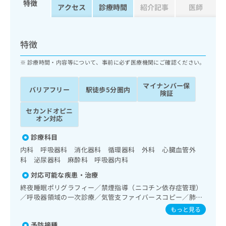
特徴
ッ
は
アクセス
診療時間
紹介記事
医師
ク
こ
ナ
ち
ビ
ら
特徴
に
関
広
診療時間・内容等について、事前に必ず医療機関にご確認ください。
す
広
告
る
告
代
マイナンバー保
お
出
バリアフリー
駅徒歩5分圏内
険証
理
問
稿
店
い
の
セカンドオピニ
合
の
お
オン対応
わ
方
問
せ
診療科目
い
は
は
合
内科 呼吸器科 消化器科 循環器科 外科 心臓血管外
こ
こ
わ
科 泌尿器科 麻酔科 呼吸器内科
ち
ち
せ
ら
対応可能な疾患・治療
ら
は
終夜睡眠ポリグラフィー／禁煙指導（ニコチン依存症管理）
こ
こち
／呼吸器領域の一次診療／気管支ファイバースコピー／肺悪
ち
広
らは
性腫瘍摘出術／胸腔鏡下肺悪性腫瘍摘出術／肺悪性腫瘍化学
広
ら
もっと見る
告
マイ
療法／在宅持続陽圧呼吸療法（睡眠時無呼吸症候群治療）／
告
出
ナビ
予防接種
在宅酸素療法／消化器系領域の一次診療／上部消化管内視鏡