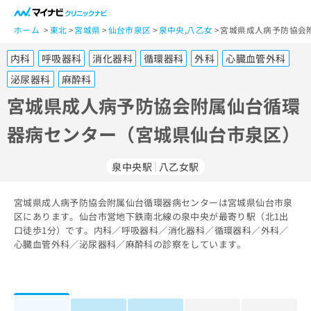
一
般
ホーム
東北
宮城県
仙台市泉区
泉中央
,
八乙女
宮城県成人病予防協会
ユ
内科
呼吸器科
消化器科
循環器科
外科
心臓血管外科
ー
ザ
泌尿器科
麻酔科
ー
宮城県成人病予防協会附属仙台循環
の
方
器病センター（宮城県仙台市泉区）
は
こ
泉中央駅
八乙女駅
ち
ら
宮城県成人病予防協会附属仙台循環器病センターは宮城県仙台市泉
医
区にあります。仙台市営地下鉄南北線の泉中央が最寄り駅（北1出
マ
療
口徒歩1分）です。内科／呼吸器科／消化器科／循環器科／外科／
イ
関
心臓血管外科／泌尿器科／麻酔科の診察をしています。
ナ
係
ビ
者
ク
の
リ
方
ニ