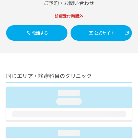
ご了
ら
ご予約・お問い合わせ
ック／硬膜外ブロックにおける麻酔剤の持続注入／ＭＲＩ撮
み
承く
影／CT撮影／病理迅速検査／外来における化学療法
は
ださ
こ
診療受付時間外
無
い。
ち
料
ら
情
電話する
公式サイト
報
拡
掲
充
載
の
情
お
報
申
の
し
修
同じエリア・診療科目のクリニック
込
正
み
は
は
こ
loading...
こ
ち
loading...
ち
ら
ら
そ
の
他
loading...
の