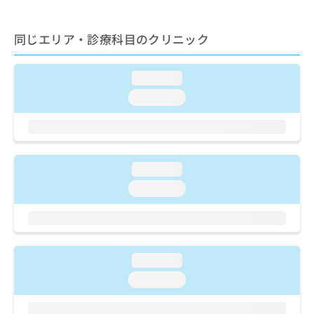
ご了
ら
み
承く
は
ださ
こ
同じエリア・診療科目のクリニック
無
い。
ち
料
ら
情
loading...
報
拡
掲
loading...
充
載
の
情
お
報
申
の
し
修
loading...
込
正
loading...
み
は
は
こ
こ
ち
ち
ら
ら
loading...
そ
loading...
の
他
の