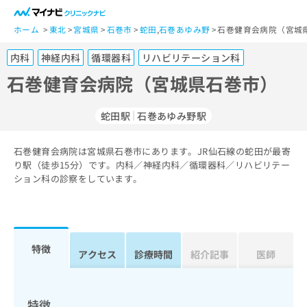
一
般
ホーム
東北
宮城県
石巻市
蛇田
,
石巻あゆみ野
石巻健育会病院（宮城
ユ
内科
神経内科
循環器科
リハビリテーション科
ー
ザ
石巻健育会病院（宮城県石巻市）
ー
の
蛇田駅
石巻あゆみ野駅
方
は
こ
石巻健育会病院は宮城県石巻市にあります。JR仙石線の蛇田が最寄
り駅（徒歩15分）です。内科／神経内科／循環器科／リハビリテー
ち
ション科の診察をしています。
ら
医
マ
療
イ
関
ナ
特徴
アクセス
診療時間
紹介記事
医師
係
ビ
者
ク
の
リ
方
ニ
特徴