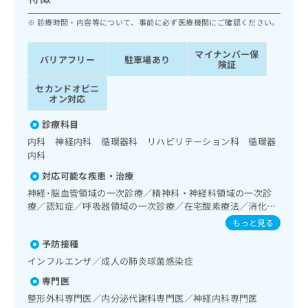
ッ
は
ク
診療時間・内容等について、事前に必ず医療機関にご確認ください。
こ
ナ
ち
ビ
ら
マイナンバー保
バリアフリー
駐車場あり
に
険証
関
広
セカンドオピニ
す
広
告
オン対応
る
告
代
お
出
診療科目
理
問
稿
内科 神経内科 循環器科 リハビリテーション科 循環器
店
い
の
内科
合
の
お
わ
方
問
対応可能な疾患・治療
せ
い
は
神経･脳血管領域の一次診療／精神科・神経科領域の一次診
は
合
こ
療／認知症／呼吸器領域の一次診療／在宅酸素療法／消化器
こ
わ
系領域の一次診療／上部消化管内視鏡検査／人工肛門の管理
ち
もっと見る
ち
せ
／肝･胆道・膵臓領域の一次診療／循環器系領域の一次診療
ら
ら
は
予防接種
／ホルター型心電図検査／腎･泌尿器系領域の一次診療／内
こ
分泌･代謝･栄養領域の一次診療／内分泌機能検査／インスリ
インフルエンザ／成人の肺炎球菌感染症
こち
ち
ン療法／糖尿病患者教育（食事療法、運動療法、自己血糖測
広
らは
専門医
広
ら
定）／血液・免疫系領域の一次診療／筋・骨格系及び外傷領
告
マイ
域の一次診療／摂食機能療法／脳血管疾患等リハビリテーシ
告
整形外科専門医／内分泌代謝科専門医／神経内科専門医
出
ナビ