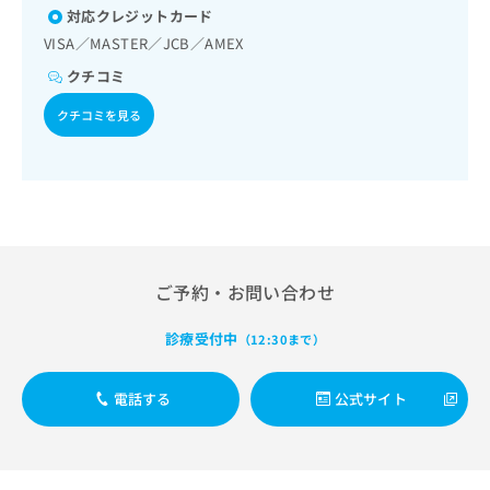
ョン／運動器リハビリテーション／呼吸器リハビリテーショ
出
稿
クリ
資
対応クレジットカード
ン／廃用症候群リハビリテーション／神経ブロック／医療用
稿
ニッ
の
料
VISA／MASTER／JCB／AMEX
麻薬によるがん疼痛治療／CT撮影／漢方薬の処方／在宅にお
クナ
の
お
の
ビサ
ける看取り
お
問
クチコミ
ご
イト
問
い
請
への
い
クチコミを見る
合
お問
求
合
合せ
わ
は
フォ
わ
せ
こ
ーム
せ
は
ち
とな
は
こ
ら
りま
こ
ち
す。
ち
ら
クリ
無
ら
ニッ
料
クの
ご予約・お問い合わせ
資
情
予
料
報
約・
診療受付中
（12:30まで）
の
症状
拡
のご
ご
充
相談
請
の
電話する
公式サイト
など
求
お
はで
は
申
きま
こ
せん
し
ので
ち
込