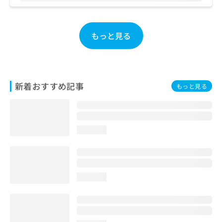
お
問
い
もっと見る
合
わ
せ
は
こ
新着おすすめ記事
ち
もっと見る
ら
loading...
loading...