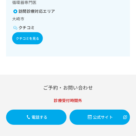
イルス感染症
出
循環器専門医
稿
クリ
資
稿
ニッ
の
料
訪問診療対応エリア
クナ
の
お
の
ビサ
大崎市
お
問
ご
イト
問
い
クチコミ
請
への
い
合
お問
求
合
クチコミを見る
合せ
わ
は
フォ
わ
せ
こ
ーム
せ
は
ち
とな
は
こ
ら
りま
こ
ち
す。
ち
ら
クリ
無
ら
ニッ
料
クの
資
情
予
ご予約・お問い合わせ
料
報
約・
の
症状
拡
診療受付時間外
のご
ご
充
相談
請
の
など
求
お
はで
電話する
公式サイト
は
申
きま
こ
せん
し
ので
ち
込