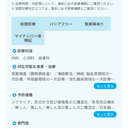
ッ
は
診療時間・内容等について、事前に必ず医療機関にご確認ください。
ク
訪問診療対応エリアは、事前に必ず医療機関にご確認ください。
こ
ナ
ち
ビ
ら
訪問診療
バリアフリー
駐車場あり
に
関
広
マイナンバー保
す
広
険証
告
る
告
代
お
出
診療科目
理
問
稿
内科 小児科 皮膚科
店
い
の
合
の
対応可能な疾患・治療
お
わ
方
問
真菌検査（顕微鏡検査）／凍結療法／神経･脳血管領域の一
せ
い
は
次診療／呼吸器領域の一次診療／消化器系領域の一次診療／
は
合
上部消化管内視鏡検査／肝･胆道・膵臓領域の一次診療／循
こ
もっと見る
こ
わ
環器系領域の一次診療／ホルター型心電図検査／腎･泌尿器
ち
ち
予防接種
せ
系領域の一次診療／内分泌･代謝･栄養領域の一次診療／内分
ら
ら
泌機能検査／インスリン療法／糖尿病患者教育（食事療法、
は
ジフテリア、百日せき及び破傷風の三種混合／急性灰白髄炎
運動療法、自己血糖測定）／糖尿病による合併症に対する継
こ
／麻しん／風しん／麻しん及び風しんの二種混合／日本脳炎
こち
続的な管理及び指導／血液・免疫系領域の一次診療／小児領
ち
／破傷風／結核／Hib感染症／小児の肺炎球菌感染症／ヒト
広
もっと見る
らは
域の一次診療／画像診断管理（専ら画像診断を担当する医師
広
ら
パピローマウイルス感染症／水痘／インフルエンザ／成人の
告
マイ
による読影）／CT撮影／在宅における看取り
専門医
肺炎球菌感染症／おたふくかぜ／A型肝炎／B型肝炎／ロタウ
告
出
ナビ