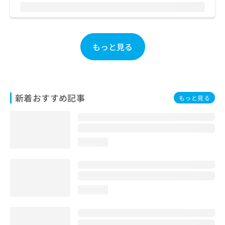
お
問
い
合
もっと見る
わ
せ
は
こ
ち
新着おすすめ記事
ら
もっと見る
loading...
loading...