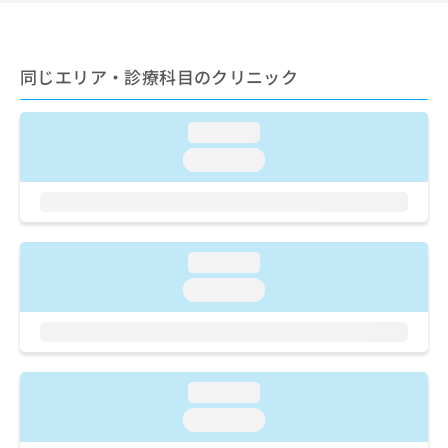
ご了
ら
み
承く
は
ださ
こ
無
い。
ち
料
同じエリア・診療科目のクリニック
ら
情
報
loading...
拡
掲
充
載
loading...
の
情
お
報
申
の
し
修
込
正
loading...
み
は
loading...
は
こ
こ
ち
ち
ら
ら
そ
loading...
の
loading...
他
の