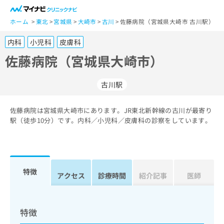
一
般
ホーム
東北
宮城県
大崎市
古川
佐藤病院（宮城県大崎市 古川駅）
ユ
内科
小児科
皮膚科
ー
ザ
佐藤病院（宮城県大崎市）
ー
の
古川駅
方
は
こ
佐藤病院は宮城県大崎市にあります。JR東北新幹線の古川が最寄り
駅（徒歩10分）です。内科／小児科／皮膚科の診察をしています。
ち
ら
医
マ
療
イ
特徴
アクセス
診療時間
紹介記事
医師
関
ナ
係
ビ
者
ク
の
リ
特徴
方
ニ