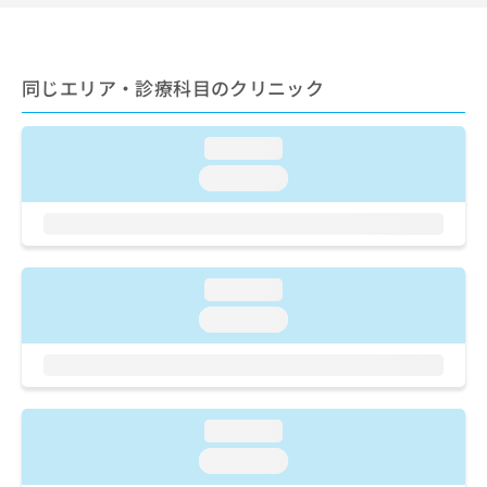
ご了
ら
み
承く
は
ださ
こ
無
い。
ち
料
同じエリア・診療科目のクリニック
ら
情
報
拡
掲
loading...
充
載
loading...
の
情
お
報
申
の
し
修
込
正
loading...
み
は
は
loading...
こ
こ
ち
ち
ら
ら
そ
loading...
の
他
loading...
の