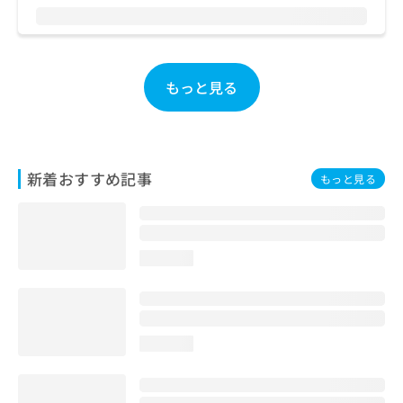
お
問
い
合
わ
もっと見る
せ
は
こ
ち
ら
新着おすすめ記事
もっと見る
loading...
loading...