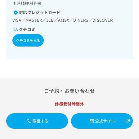
出
稿
クリ
小児精神科外来
資
稿
ニッ
の
料
対応クレジットカード
クナ
の
お
の
ビサ
VISA／MASTER／JCB／AMEX／DINERS／DISCOVER
お
問
ご
イト
問
い
請
への
クチコミ
い
合
お問
求
合
合せ
わ
クチコミを見る
は
フォ
わ
せ
こ
ーム
せ
は
ち
とな
は
こ
ら
りま
こ
ち
す。
ち
ら
クリ
無
ら
ニッ
料
クの
資
情
予
ご予約・お問い合わせ
料
報
約・
の
症状
拡
のご
ご
診療受付時間外
充
相談
請
の
など
求
お
はで
電話する
公式サイト
は
申
きま
こ
せん
し
ので
ち
込