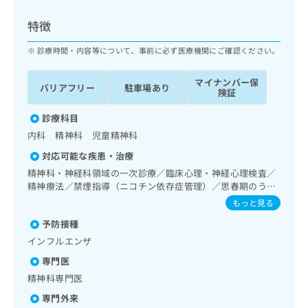
ッ
は
ク
こ
特徴
ナ
ち
ビ
診療時間・内容等について、事前に必ず医療機関にご確認ください。
ら
に
関
マイナンバー保
広
バリアフリー
駐車場あり
す
広
険証
告
る
告
代
お
診療科目
出
理
問
稿
内科 精神科 児童精神科
店
い
の
対応可能な疾患・治療
合
の
お
わ
精神科・神経科領域の一次診療／臨床心理・神経心理検査／
方
問
せ
精神療法／禁煙指導（ニコチン依存症管理）／思春期のうつ
い
は
病又は躁うつ病／睡眠障害／摂食障害（拒食症･過食症）／
は
合
もっと見る
こ
アルコール依存症／薬物依存症／神経症性障害（強迫性障
こ
わ
ち
予防接種
害、不安障害、パニック障害等）／認知症／心的外傷後スト
ち
せ
ら
レス障害（PTSD）／発達障害（自閉症、学習障害等）／精
ら
インフルエンザ
は
神科ショート・ケア／精神科デイ・ケア／精神科ナイト・ケ
こ
専門医
ア／精神科デイ・ナイト・ケア／CT撮影
こち
ち
広
精神科専門医
らは
広
ら
告
マイ
告
専門外来
出
ナビ