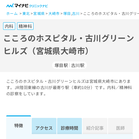
一
般
ホーム
東北
宮城県
大崎市
塚目
,
古川
こころのホスピタル・古川グリ
ユ
内科
精神科
ー
ザ
こころのホスピタル・古川グリーン
ー
ヒルズ（宮城県大崎市）
の
方
は
塚目駅
古川駅
こ
ち
こころのホスピタル・古川グリーンヒルズは宮城県大崎市にありま
ら
す。JR陸羽東線の古川が最寄り駅（車約10分）です。内科／精神科
の診察をしています。
医
マ
療
イ
関
ナ
係
ビ
者
ク
特徴
アクセス
診療時間
紹介記事
医師
の
リ
方
ニ