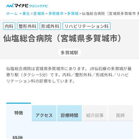
一
般
ホーム
東北
宮城県
多賀城市
多賀城
仙塩総合病院（宮城県多賀城市 
ユ
内科
整形外科
形成外科
リハビリテーション科
ー
ザ
仙塩総合病院（宮城県多賀城市）
ー
の
多賀城駅
方
は
こ
仙塩総合病院は宮城県多賀城市にあります。JR仙石線の多賀城が最
寄り駅（タクシー5分）です。内科／整形外科／形成外科／リハビ
ち
リテーション科の診察をしています。
ら
医
マ
療
イ
関
ナ
特徴
アクセス
診療時間
紹介記事
医師
係
ビ
者
ク
の
リ
方
ニ
特徴