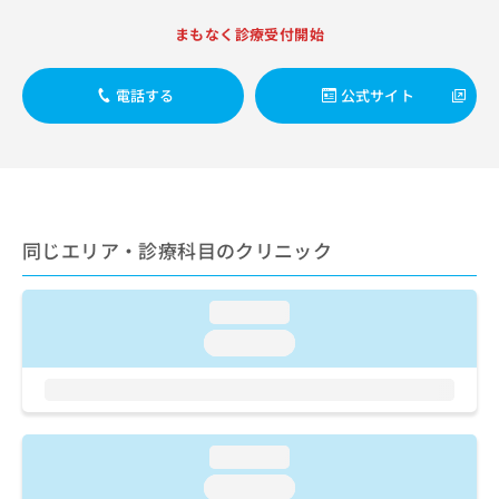
ご了
ら
み
承く
は
まもなく診療受付開始
ださ
こ
無
い。
ち
料
電話する
公式サイト
ら
情
報
拡
掲
充
載
の
情
お
報
申
の
同じエリア・診療科目のクリニック
し
修
込
正
み
は
loading...
は
こ
loading...
こ
ち
ち
ら
ら
そ
の
loading...
他
loading...
の