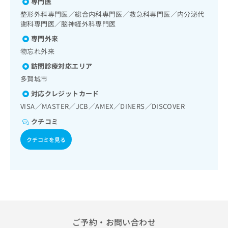
格系及び外傷領域の一次診療／脳血管疾患等リハビリテーシ
専門医
出
稿
クリ
資
ョン／運動器リハビリテーション／廃用症候群リハビリテー
稿
ニッ
整形外科専門医／総合内科専門医／救急科専門医／内分泌代
の
料
ション／CT撮影／在宅における看取り
クナ
の
謝科専門医／脳神経外科専門医
お
の
ビサ
お
問
ご
専門外来
イト
問
い
請
への
物忘れ外来
い
合
お問
求
合
合せ
わ
訪問診療対応エリア
は
フォ
わ
せ
こ
多賀城市
ーム
せ
は
ち
とな
対応クレジットカード
は
こ
ら
りま
こ
ち
VISA／MASTER／JCB／AMEX／DINERS／DISCOVER
す。
ち
ら
クリ
無
クチコミ
ら
ニッ
料
クの
資
クチコミを見る
情
予
料
報
約・
の
症状
拡
のご
ご
充
相談
請
の
など
求
お
はで
は
申
きま
こ
せん
し
ので
ご予約・お問い合わせ
ち
込