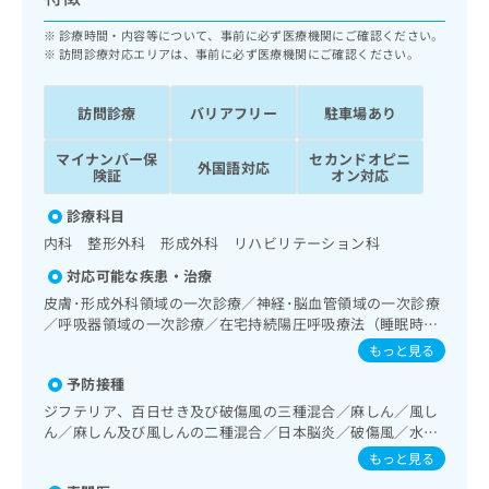
ッ
は
ク
診療時間・内容等について、事前に必ず医療機関にご確認ください。
こ
ナ
訪問診療対応エリアは、事前に必ず医療機関にご確認ください。
ち
ビ
ら
に
訪問診療
バリアフリー
駐車場あり
関
広
す
広
告
マイナンバー保
セカンドオピニ
る
外国語対応
告
険証
オン対応
代
お
出
理
問
稿
診療科目
店
い
の
内科 整形外科 形成外科 リハビリテーション科
合
の
お
わ
対応可能な疾患・治療
方
問
せ
い
は
皮膚･形成外科領域の一次診療／神経･脳血管領域の一次診療
は
合
／呼吸器領域の一次診療／在宅持続陽圧呼吸療法（睡眠時無
こ
こ
わ
呼吸症候群治療）／在宅酸素療法／消化器系領域の一次診療
ち
もっと見る
ち
せ
／肝･胆道・膵臓領域の一次診療／循環器系領域の一次診療
ら
ら
予防接種
は
／ホルター型心電図検査／ペースメーカー管理／腎･泌尿器
系領域の一次診療／内分泌･代謝･栄養領域の一次診療／内分
こ
ジフテリア、百日せき及び破傷風の三種混合／麻しん／風し
こち
泌機能検査／インスリン療法／糖尿病患者教育（食事療法、
ち
ん／麻しん及び風しんの二種混合／日本脳炎／破傷風／水痘
広
らは
運動療法、自己血糖測定）／糖尿病による合併症に対する継
広
ら
／インフルエンザ／成人の肺炎球菌感染症／おたふくかぜ／
告
もっと見る
マイ
続的な管理及び指導／血液・免疫系領域の一次診療／筋・骨
告
B型肝炎
出
ナビ