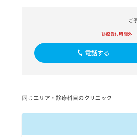
せ
こち
ち
らは
は
マイ
こ
ら
ナビ
ご
ち
クリ
ら
ニッ
クナ
診療受付時間外
広
ビサ
広
資
イト
告
告
への
料
出
電話する
出
お問
の
稿
合せ
稿
ご
の
フォ
の
請
お
ーム
お
求
問
とな
問
りま
は
い
い
す。
こ
合
合
クリ
ち
わ
ニッ
わ
同じエリア・診療科目のクリニック
ら
せ
クの
せ
は
予
は
約・
こ
こ
無
症状
ち
ち
のご
料
ら
相談
ら
情
など
報
はで