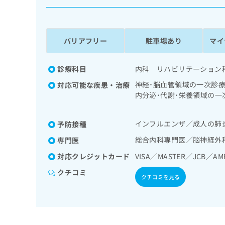
係
ク
者
リ
の
ニ
ッ
方
バリアフリー
駐車場あり
マイ
ク
は
ナ
こ
ビ
診療科目
内科 リハビリテーション
ち
に
神経･脳血管領域の一次診
対応可能な疾患・治療
関
ら
内分泌･代謝･栄養領域の
す
血糖測定）／糖尿病による
る
ハビリテーション／運動器
お
広
インフルエンザ／成人の肺
予防接種
るがん疼痛治療
広
問
告
告
い
総合内科専門医／脳神経外
専門医
出
代
合
対応クレジットカード
VISA／MASTER／JCB／AM
稿
わ
理
の
せ
クチコミ
店
お
クチコミを見る
は
の
問
こ
い
方
ち
合
ら
は
わ
こ