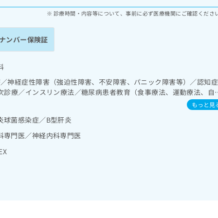
診療時間・内容等について、事前に必ず医療機関にご確認くださ
ナンバー保険証
科
療／神経症性障害（強迫性障害、不安障害、パニック障害等）／認知
一次診療／インスリン療法／糖尿病患者教育（食事療法、運動療法、自
合併症に対する継続的な管理及び指導／摂食機能療法／脳血管疾患等
もっと見
リハビリテーション／廃用症候群リハビリテーション／医療用麻薬に
炎球菌感染症／B型肝炎
科専門医／神経内科専門医
EX