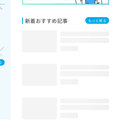
い。
新着おすすめ記事
もっと見る
症／
loading...
己
リ
る
よ
loading...
loading...