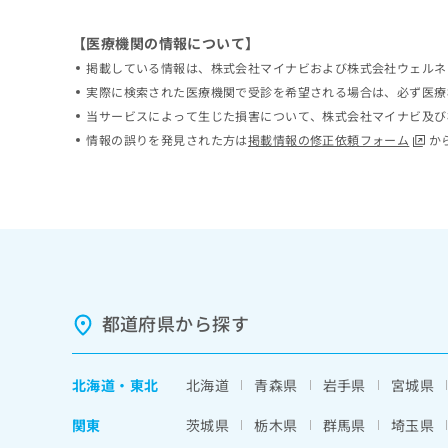
ち
み
ら
は
【医療機関の情報について】
こ
掲載している情報は、株式会社マイナビおよび株式会社ウェルネ
ち
そ
実際に検索された医療機関で受診を希望される場合は、必ず医療
ら
の
当サービスによって生じた損害について、株式会社マイナビ及び
他
情報の誤りを発見された方は
掲載情報の修正依頼フォーム
か
の
お
問
い
合
わ
せ
は
こ
都道府県から探す
ち
ら
北海道
・
東北
北海道
青森県
岩手県
宮城県
関東
茨城県
栃木県
群馬県
埼玉県