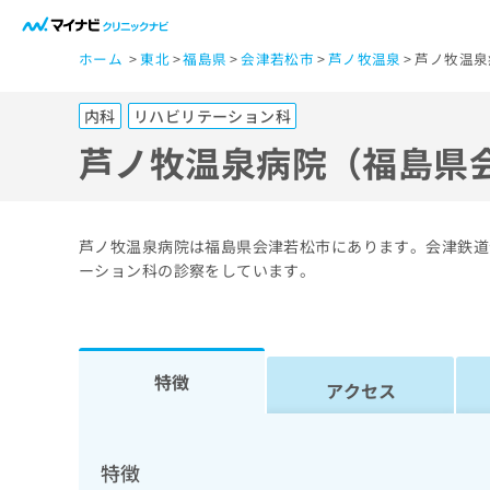
一
ホーム
東北
福島県
会津若松市
芦ノ牧温泉
芦ノ牧温泉
般
ユ
内科
リハビリテーション科
ー
ザ
芦ノ牧温泉病院（福島県
ー
の
方
芦ノ牧温泉病院は福島県会津若松市にあります。会津鉄道
は
ーション科の診察をしています。
こ
ち
ら
特徴
アクセス
医
マ
療
イ
ナ
関
特徴
ビ