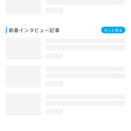
loading...
新着インタビュー記事
もっと見る
loading...
loading...
loading...