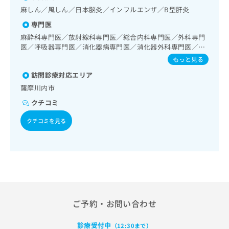
出
稿
クリ
資
／呼吸器リハビリテーション／廃用症候群リハビリテーショ
麻しん／風しん／日本脳炎／インフルエンザ／B型肝炎
稿
ニッ
の
料
ン／がん患者リハビリテーション／麻酔科標榜医による麻酔
クナ
の
専門医
お
の
（麻酔管理）／全身麻酔／画像診断管理（専ら画像診断を担
ビサ
お
問
ご
当する医師による読影）／遠隔画像診断／CT撮影／在宅にお
麻酔科専門医／放射線科専門医／総合内科専門医／外科専門
イト
問
い
ける看取り
請
医／呼吸器専門医／消化器病専門医／消化器外科専門医／リ
への
い
合
お問
ハビリテーション科専門医／アレルギー専門医
求
もっと見る
合
合せ
わ
は
フォ
わ
訪問診療対応エリア
せ
こ
ーム
せ
は
ち
薩摩川内市
とな
は
こ
ら
りま
クチコミ
こ
ち
す。
ち
ら
クリ
クチコミを見る
無
ら
ニッ
料
クの
資
情
予
料
報
約・
の
症状
拡
のご
ご
充
相談
請
の
など
求
お
はで
は
ご予約・お問い合わせ
申
きま
こ
せん
し
ので
ち
込
診療受付中
（12:30まで）