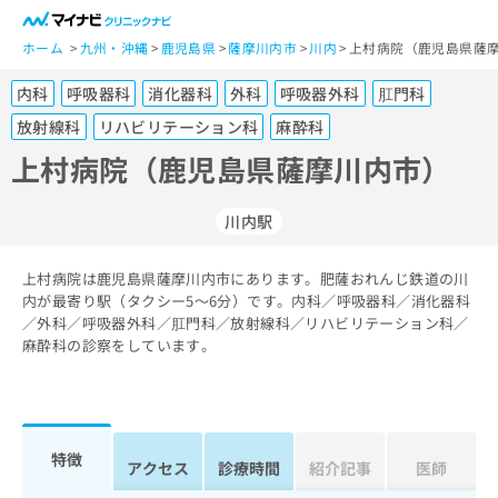
一
般
ホーム
九州・沖縄
鹿児島県
薩摩川内市
川内
上村病院（鹿児島県薩摩
ユ
内科
呼吸器科
消化器科
外科
呼吸器外科
肛門科
ー
ザ
放射線科
リハビリテーション科
麻酔科
ー
上村病院（鹿児島県薩摩川内市）
の
方
は
川内駅
こ
ち
上村病院は鹿児島県薩摩川内市にあります。肥薩おれんじ鉄道の川
ら
内が最寄り駅（タクシー5～6分）です。内科／呼吸器科／消化器科
／外科／呼吸器外科／肛門科／放射線科／リハビリテーション科／
医
麻酔科の診察をしています。
マ
療
イ
関
ナ
係
ビ
者
ク
特徴
の
リ
アクセス
診療時間
紹介記事
医師
方
ニ