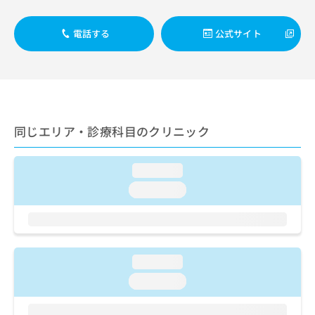
ご了
ら
み
承く
は
ださ
電話する
公式サイト
こ
無
い。
ち
料
ら
情
報
拡
掲
充
載
の
情
同じエリア・診療科目のクリニック
お
報
申
の
し
修
loading...
込
正
loading...
み
は
は
こ
こ
ち
ち
ら
ら
loading...
そ
loading...
の
他
の