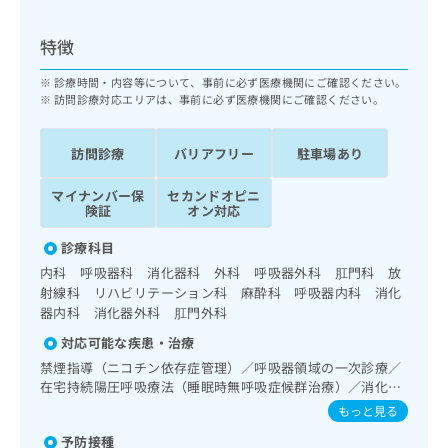
ッ
は
ク
こ
特徴
ナ
ち
ビ
ら
診療時間・内容等について、事前に必ず医療機関にご確認ください。
に
訪問診療対応エリアは、事前に必ず医療機関にご確認ください。
関
広
す
広
告
る
訪問診療
バリアフリー
駐車場あり
告
代
お
出
理
問
稿
マイナンバー保
セカンドオピニ
店
い
険証
オン対応
の
合
の
お
診療科目
わ
方
問
せ
内科 呼吸器科 消化器科 外科 呼吸器外科 肛門科 放
い
は
は
射線科 リハビリテーション科 麻酔科 呼吸器内科 消化
合
こ
こ
器内科 消化器外科 肛門外科
わ
ち
ち
せ
ら
対応可能な疾患・治療
ら
は
禁煙指導（ニコチン依存症管理）／呼吸器領域の一次診療／
こ
在宅持続陽圧呼吸療法（睡眠時無呼吸症候群治療）／消化器
こち
ち
広
らは
系領域の一次診療／上部消化管内視鏡検査／人工肛門の管理
もっと見る
広
ら
告
マイ
／肝･胆道・膵臓領域の一次診療／腹腔鏡下胆石症手術／脳
告
出
ナビ
予防接種
血管疾患等リハビリテーション／運動器リハビリテーション