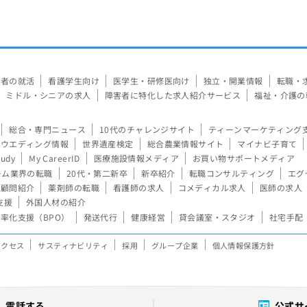
験者の就活
看護学生向け
医学生・研修医向け
独立・開業情報
転職・
ミドル・シニアの求人
障害者に特化した求人紹介サービス
福祉・介護の
総合・専門ニュース
10代のチャレンジサイト
ティーンマーケティング
ウエディング情報
世界遺産検定
総合農業情報サイト
マイナビ子育て
tudy
My CareerID
医療施設情報メディア
お買い物サポートメディア
ーム業界の転職
20代・第二新卒
新卒紹介
転職コンサルティング
エグ
顧問紹介
薬剤師の転職
看護師の求人
コメディカル求人
医師の求人
支援
外国人材の紹介
率化支援（BPO）
発送代行
健康経営
貸会議室・スタジオ
社宅手配
アクセス
サスティナビリティ
採用
グループ企業
個人情報保護方針
電話する
公式サ