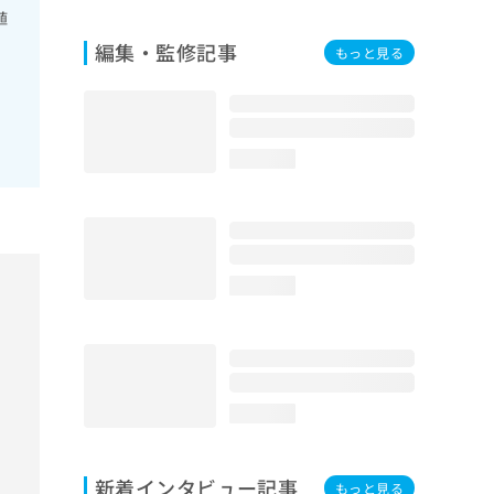
／
化
植
門
ラ
医
編集・監修記事
もっと見る
害
医
膜
法
次
術
射
loading...
術
療
療
／
鏡
腫
loading...
瘍
手
植
／肝
石
loading...
瘍
器
が
新着インタビュー記事
もっと見る