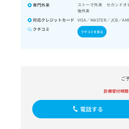
専門医／消化器病専門医／
せ
こち
形摘出術／脳血管内手術／
ストーマ外来 セカンドオ
専門外来
ち
らは
超音波専門医／細胞診専門
は
学療法／小児脳外科手術／
後外来
マイ
医／呼吸器外科専門医／消
こ
ら
フィー／禁煙指導（ニコチ
ナビ
／乳腺専門医／臨床遺伝専
ち
対応クレジットカード
VISA／MASTER／JCB／AM
等）／認知症／眼領域の一
クリ
ら
／大腸肛門病専門医／ペイ
ニッ
光凝固術（網膜剥離手術）
クチコミ
専門医／周産期（新生児）
クナ
クチコミを見る
診療／喉頭ファイバースコ
広
ビサ
／副鼻腔炎手術／内視鏡下
広
資
イト
告
告
線療法／咽頭悪性腫瘍手術
への
料
出
出
お問
／喉頭悪性腫瘍化学療法／
の
稿
合せ
稿
／気管支ファイバースコピ
ご
の
フォ
の
法／肺悪性腫瘍放射線療法
請
お
ーム
お
消化器系領域の一次診療／
求
問
とな
問
検査／下部消化管内視鏡的
りま
は
い
ご
い
す。
瘍手術／食道悪性腫瘍化学
こ
合
合
クリ
ち
手術／胃悪性腫瘍化学療法
わ
ニッ
わ
診療受付時間
ら
術／大腸悪性腫瘍化学療法
せ
クの
せ
は
術／移植用小腸採取術（死
予
は
約・
こ
悪性腫瘍手術／肝悪性腫瘍
こ
電話する
無
症状
ち
症手術／腹腔鏡下胆石症手
ち
のご
料
ら
手術／膵悪性腫瘍化学療法
相談
ら
情
系領域の一次診療／ホルタ
など
報
はで