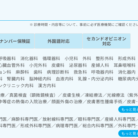
診療時間・内容等について、事前に必ず医療機関にご確認くださ
セカンドオピニオン
ナンバー保険証
外国語対応
対応
呼吸器科 消化器科 循環器科 小児科 外科 整形外科 形成外
心臓血管外科 小児外科 皮膚科 泌尿器科 産婦人科 耳鼻咽喉
ョン科 麻酔科 歯科 病理診断科 救急科 呼吸器内科 消化器内
科 腎臓内科 脳神経内科 血液内科 乳腺・内分泌内科 糖尿病内
ンクリニック内科 漢方内科
診療／真菌検査（顕微鏡検査）／皮膚生検／凍結療法／光線療法（紫
中等症の熱傷の入院治療／顔面外傷の治療／皮膚悪性腫瘍手術／皮膚
又は母斑その他の切除・縫合手術／マイクロサージェリーによる遊離
もっと見
アトピー性皮膚炎の治療／神経･脳血管領域の一次診療／脳波検査／
門医／麻酔科専門医／放射線科専門医／眼科専門医／産婦人科専門医
栓内膜剥離術／経皮的選択的脳血栓・塞栓溶解術（終日対応すること
科専門医／形成外科専門医／病理専門医／総合内科専門医／外科専門
栓療法／頭蓋内血腫除去術（終日対応することができるものに限る）
医／感染症専門医／救急科専門医／血液専門医／循環器専門医／呼吸
クリッピング）（終日対応することができるものに限る）／脳動静脈
もっと見