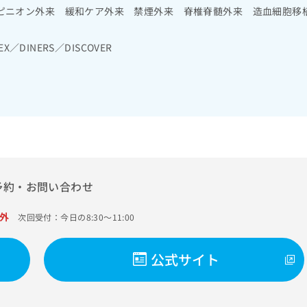
腎臓専門医／小児科専門医／内分泌代謝科専門医／消化器外科専門医
脳腫瘍摘出術／脊髄腫瘍摘出術／悪性脳腫瘍放射線療法／悪性脳腫瘍
ピニオン外来 緩和ケア外来 禁煙外来 脊椎脊髄外来 造血細胞移
医／透析専門医／脳神経外科専門医／老年病専門医／心臓血管外科専
臨床心理・神経心理検査／精神療法／心身医学療法／終夜睡眠ポリグ
化器内視鏡専門医／小児外科専門医／神経内科専門医／リウマチ専門
ン依存症管理）／神経症性障害（強迫性障害、不安障害、パニック障
門医／漢方専門医／気管支鏡専門医／アレルギー専門医／核医学専門
EX／DINERS／DISCOVER
次診療／硝子体手術／水晶体再建術（白内障手術）／緑内障手術／網
ンクリニック専門医／熱傷専門医／脳血管内治療専門医／がん薬物療
／斜視手術／角膜移植術／コンタクトレンズ検査／耳鼻咽喉領域の一
専門医
ピー／純音聴力検査／電気味覚検査／小児聴力障害診療／鼓室形成手
副鼻腔炎手術／舌悪性腫瘍手術／舌悪性腫瘍化学療法／舌悪性腫瘍放
／咽頭悪性腫瘍化学療法／咽頭悪性腫瘍放射線療法／喉頭悪性腫瘍手
喉頭悪性腫瘍放射線療法／摂食機能障害の治療／呼吸器領域の一次診
ー／肺悪性腫瘍摘出術／胸腔鏡下肺悪性腫瘍摘出術／肺悪性腫瘍化学
／在宅持続陽圧呼吸療法（睡眠時無呼吸症候群治療）／在宅酸素療法
上部消化管内視鏡検査／上部消化管内視鏡的切除術／下部消化管内視
切除術／虫垂切除術（ただし、乳幼児に係るものを除く）／食道悪性
予約・お問い合わせ
療法／食道悪性腫瘍放射線療法／胃悪性腫瘍手術／腹腔鏡下胃悪性腫
／胃悪性腫瘍放射線療法／大腸悪性腫瘍手術／腹腔鏡下大腸悪性腫瘍
外
次回受付：今日の8:30～11:00
／人工肛門の管理／移植用部分小腸採取術（生体）／生体部分小腸移
体）／同種死体小腸移植術／肝･胆道・膵臓領域の一次診療／肝生検
化学療法／胆道悪性腫瘍手術／胆道悪性腫瘍化学療法／開腹による胆
公式サイト
術／内視鏡的胆道ドレナージ／経皮経肝的胆道ドレナージ／膵悪性腫
／膵悪性腫瘍放射線療法／体外衝撃波胆石破砕術／生体肝移植／循環
ー型心電図検査／心臓カテーテル法による諸検査（終日対応すること