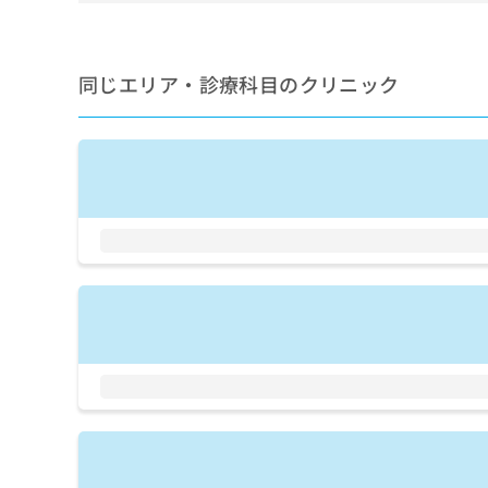
できるものに限る）／心臓
拡
資
きま
血管内視鏡検査／冠動脈バ
充
料
せん
／経皮的冠動脈ステント留
の
ので
の
ーカー移植術／ペースメー
ご了
お
ご
同じエリア・診療科目のクリニック
承く
／夜間透析／腹膜透析（C
申
請
ださ
胱悪性腫瘍化学療法／前立
し
求
い。
法／前立腺悪性腫瘍放射線
込
は
択帝王切開術／緊急帝王切
み
こ
／婦人科領域の一次診療／
は
ち
こ
腫瘍手術／子宮悪性腫瘍化
ら
ち
学療法／卵巣悪性腫瘍放射
ら
法／乳腺悪性腫瘍放射線療
無
法／糖尿病患者教育（食事
料
な管理及び指導／甲状腺腫
掲
情
性腫瘍手術／副腎腫瘍摘出
載
報
核酸増幅同定検査／白血病
情
拡
腫瘍化学療法／リンパ組織
報
充
ルギーの減感作療法／筋・
の
の
腱断裂手術（筋・腱手術）
修
お
（関節手術）／脊椎手術／
正
申
性腫瘍手術／軟部悪性腫瘍
は
し
義肢装具の作成及び評価／
こ
込