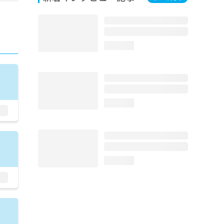
る
術
メ
透析
膀
loading...
療
選
理
性
化
loading...
療
療
的
悪
胞
性
loading...
レ
ス
術
悪
／
ビ