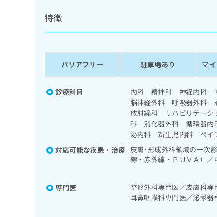
係
ク
者
特徴
リ
の
ニ
ッ
方
ク
は
ナ
こ
バリアフリー
駐車場あり
マイ
ビ
ち
に
関
ら
診療科目
内科 精神科 神経内科 
す
脳神経外科 呼吸器外科 
る
放射線科 リハビリテーシ
お
広
広
問
科 消化器外科 循環器内
告
告
い
泌内科 新生児内科 ペイ
出
代
合
皮膚･形成外科領域の一次
対応可能な疾患・治療
稿
わ
理
線・赤外線・ＰＵＶＡ）／
の
せ
店
性腫瘍化学療法／良性腫瘍
お
は
の
織移植／唇顎口蓋裂手術／
問
こ
整形外科専門医／皮膚科専
専門医
内圧持続測定／頸部動脈血
い
方
ち
耳鼻咽喉科専門医／泌尿器
合
できるものに限る）／抗血
ら
は
／糖尿病専門医／肝臓専門
わ
脳動脈瘤根治術（被包術、
こ