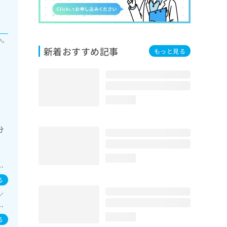
い。
新着おすすめ記事
もっと見る
科
loading...
科
分
外
loading...
悪
組
る
頭蓋
／
が
医
／
器
loading...
奇
る