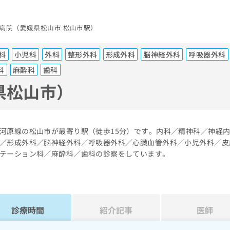
病院（愛媛県松山市 松山市駅）
科
小児科
外科
整形外科
形成外科
脳神経外科
呼吸器外科
科
麻酔科
歯科
県松山市）
河原線の松山市が最寄り駅（徒歩15分）です。内科／精神科／神経
／形成外科／脳神経外科／呼吸器外科／心臓血管外科／小児外科／皮
テーション科／麻酔科／歯科の診察をしています。
診療時間
紹介記事
医師