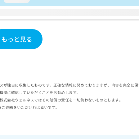
ビリテーション／呼吸器リハビリテーション／難病患者リハビリテー
ション又は障害者リハビリテーション／廃用症候群リハビリテーショ
ョン／認知症患者リハビリテーション／小児領域の一次診療／小児循
小児腎疾患／小児神経疾患／小児アレルギー疾患／小児自己免疫疾患
患／小児先天性代謝疾患／小児血液疾患／小児悪性腫瘍／小児外科手
小児の腸重積／乳幼児の育児相談／小児食物アレルギー負荷検査／麻
もっと見る
管理）／全身麻酔／硬膜外麻酔／脊椎麻酔／神経ブロック／硬膜外ブ
注入／医療用麻薬によるがん疼痛治療／緩和的放射線療法／がんに伴
／ガンマナイフによる定位放射線治療／直線加速器による定位放射線
管理（専ら画像診断を担当する医師による読影）／ＭＲＩ撮影／マン
）／ポジトロン断層撮影（ＰＥＴ）又はポジトロン断層・コンピュー
／病理診断（専ら病理診断を担当する医師による診断）／病理迅速検査
の歯科矯正治療／障害者の歯科治療／埋伏歯抜歯／顎関節症治療／顎
スが独自に収集したものです。正確な情報に努めておりますが、内容を完全に保
口唇、舌若しくは口腔粘膜の炎症、外傷又は腫瘍の治療／漢方薬の処
機関に確認していただくことをお勧めします。
化学療法
株式会社ウェルネスではその賠償の責任を一切負わないものとします。
らご連絡をいただければ幸いです。