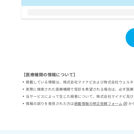
リテーション／運動器リハ
ち
み
ョン／障害児リハビリテー
ら
は
／がん患者リハビリテーシ
こ
器疾患／小児呼吸器疾患／
ち
そ
小児糖尿病／小児内分泌疾
ら
の
／小児の脳炎又は髄膜炎／
他
科標榜医による麻酔（麻酔
の
ックにおける麻酔剤の持続
お
精神症状のケア／体外照射
問
療／粒子線治療／画像診断
い
グラフィー検査（乳房撮影
合
ー断層複合撮影／CT撮影
【医療機関の情報について】
わ
歯科領域の一次診療／成人
せ
掲載している情報は、株式会社マイナビおよび株式会社ウェルネ
形症治療／顎骨骨折治療／
は
実際に検索された医療機関で受診を希望される場合は、必ず医療
／鍼灸治療／外来における
こ
当サービスによって生じた損害について、株式会社マイナビ及び
ち
情報の誤りを発見された方は
掲載情報の修正依頼フォーム
か
ら