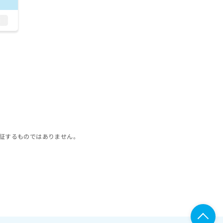
シ
ン
環
／
術
酔
ロ
う
治
モ
タ
／
変
証するものではありません。
方