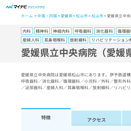
一
ホーム
中国・四国
愛媛県
松山市
松山市
愛媛県立中央
般
ユ
内科
精神科
神経内科
呼吸器科
消化器科
循環器
ー
ザ
産婦人科
耳鼻咽喉科
放射線科
リハビリテーション
ー
愛媛県立中央病院（愛媛
の
方
は
愛媛県立中央病院は愛媛県松山市にあります。伊予鉄道横
こ
呼吸器科／消化器科／循環器科／小児科／外科／整形外科
ち
／泌尿器科／産婦人科／耳鼻咽喉科／放射線科／リハビリ
ら
医
マ
特徴
療
イ
アクセス
ナ
関
ビ