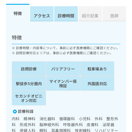
ッ
は
ク
こ
特徴
ナ
アクセス
診療時間
紹介記事
医師
ち
ビ
ら
に
関
広
特徴
す
広
告
る
告
診療時間・内容等について、事前に必ず医療機関にご確認ください。
代
お
出
訪問診療対応エリアは、事前に必ず医療機関にご確認ください。
理
問
稿
店
い
の
合
の
訪問診療
バリアフリー
駐車場あり
お
わ
方
問
せ
い
は
マイナンバー保
駅徒歩5分圏内
外国語対応
は
険証
合
こ
こ
わ
ち
セカンドオピニ
ち
せ
オン対応
ら
ら
は
こ
診療科目
こち
ち
広
内科 精神科 消化器科 循環器科 小児科 外科 整形外
らは
広
ら
告
マイ
科 形成外科 脳神経外科 呼吸器外科 皮膚科 泌尿器
告
出
ナビ
科 産婦人科 眼科 耳鼻咽喉科 放射線科 リハビリテー