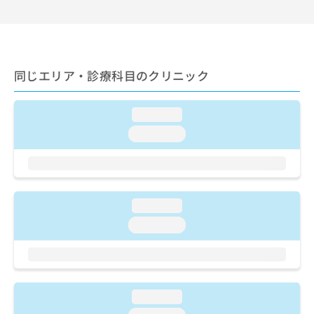
テーション／小児領域の一次診療／麻酔科標榜医による麻酔
お
（麻酔管理）／全身麻酔／硬膜外麻酔／脊椎麻酔／神経ブロ
問
ック／硬膜外ブロックにおける麻酔剤の持続注入／医療用麻
い
薬によるがん疼痛治療／画像診断管理（専ら画像診断を担当
合
する医師による読影）／ＭＲＩ撮影／マンモグラフィー検査
わ
同じエリア・診療科目のクリニック
（乳房撮影）／CT撮影／病理診断（専ら病理診断を担当する
せ
医師による診断）／病理迅速検査／外来における化学療法
は
こ
loading...
ち
loading...
ら
loading...
loading...
loading...