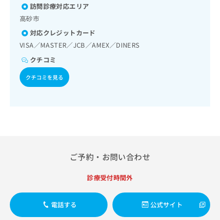
ご了
肝･胆道・膵臓領域の一次診療／肝悪性腫瘍化学療法／胆道
ら
み
訪問診療対応エリア
承く
悪性腫瘍化学療法／開腹による胆石症手術／腹腔鏡下胆石症
は
ださ
高砂市
手術／経皮経肝的胆道ドレナージ／膵悪性腫瘍化学療法／循
こ
無
い。
環器系領域の一次診療／ホルター型心電図検査／心臓カテー
対応クレジットカード
ち
料
テル法による諸検査（終日対応以外）／経皮的冠動脈形成術
ら
VISA／MASTER／JCB／AMEX／DINERS
情
（ＰＴＣＡ）／経皮的冠動脈ステント留置術／下肢静脈瘤手
報
術／ペースメーカー移植術／ペースメーカー管理／腎･泌尿
クチコミ
拡
掲
器系領域の一次診療／膀胱鏡検査／腎生検／血液透析／腹膜
充
透析（CAPD）／腎悪性腫瘍化学療法／膀胱悪性腫瘍手術／
載
クチコミを見る
の
膀胱悪性腫瘍化学療法／前立腺悪性腫瘍化学療法／尿失禁の
情
お
治療／婦人科領域の一次診療／更年期障害治療／乳腺領域の
報
一次診療／乳腺悪性腫瘍手術／乳腺悪性腫瘍化学療法／内分
申
の
泌･代謝･栄養領域の一次診療／内分泌機能検査／インスリン
し
修
療法／糖尿病患者教育（食事療法、運動療法、自己血糖測
込
正
定）／糖尿病による合併症に対する継続的な管理及び指導／
み
は
血液・免疫系領域の一次診療／リンパ節生検／リンパ組織悪
は
こ
性腫瘍化学療法／筋・骨格系及び外傷領域の一次診療／関節
こ
ち
ご予約・お問い合わせ
鏡検査／手の外科手術／アキレス腱断裂手術（筋・腱手術）
ち
ら
／骨折観血的手術／人工股関節置換術（関節手術）／人工膝
ら
診療受付時間外
関節置換術（関節手術）／脊椎手術／椎間板摘出術／椎間板
そ
ヘルニアに対する内視鏡下椎間板摘出術／義肢装具の作成及
の
び評価／視能訓練／摂食機能療法／脳血管疾患等リハビリテ
電話する
公式サイト
ーション／運動器リハビリテーション／呼吸器リハビリテー
他
ション／廃用症候群リハビリテーション／がん患者リハビリ
の