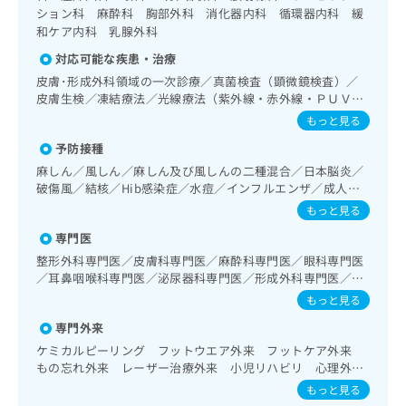
出
稿
クリ
資
ション科 麻酔科 胸部外科 消化器内科 循環器内科 緩
稿
ニッ
の
料
和ケア内科 乳腺外科
クナ
の
お
の
ビサ
対応可能な疾患・治療
お
問
ご
イト
問
い
皮膚･形成外科領域の一次診療／真菌検査（顕微鏡検査）／
請
への
い
合
皮膚生検／凍結療法／光線療法（紫外線・赤外線・ＰＵＶ
お問
求
合
合せ
Ａ）／中等症の熱傷の入院治療／顔面外傷の治療／皮膚悪性
わ
は
もっと見る
フォ
わ
腫瘍手術／良性腫瘍又は母斑その他の切除・縫合手術／アト
せ
こ
ーム
予防接種
せ
ピー性皮膚炎の治療／神経･脳血管領域の一次診療／脳波検
は
ち
とな
査／抗血栓療法／脊髄腫瘍摘出術／臨床心理・神経心理検査
は
こ
麻しん／風しん／麻しん及び風しんの二種混合／日本脳炎／
ら
りま
／終夜睡眠ポリグラフィー／禁煙指導（ニコチン依存症管
こ
破傷風／結核／Hib感染症／水痘／インフルエンザ／成人の
ち
す。
理）／眼領域の一次診療／水晶体再建術（白内障手術）／緑
ち
肺炎球菌感染症／おたふくかぜ／A型肝炎／B型肝炎／狂犬病
ら
クリ
もっと見る
無
内障手術／網膜光凝固術（網膜剥離手術）／小児視力障害診
ら
／ロタウイルス感染症
ニッ
料
療／耳鼻咽喉領域の一次診療／喉頭ファイバースコピー／純
専門医
クの
資
情
音聴力検査／小児聴力障害診療／摂食機能障害の治療／呼吸
予
整形外科専門医／皮膚科専門医／麻酔科専門医／眼科専門医
料
報
約・
器領域の一次診療／気管支ファイバースコピー／肺悪性腫瘍
／耳鼻咽喉科専門医／泌尿器科専門医／形成外科専門医／病
の
症状
拡
化学療法／在宅持続陽圧呼吸療法（睡眠時無呼吸症候群治
理専門医／総合内科専門医／外科専門医／糖尿病専門医／肝
のご
もっと見る
ご
療）／在宅酸素療法／消化器系領域の一次診療／上部消化管
充
臓専門医／循環器専門医／消化器病専門医／腎臓専門医／小
相談
請
内視鏡検査／下部消化管内視鏡検査／下部消化管内視鏡的切
の
専門外来
児科専門医／消化器外科専門医／超音波専門医／透析専門医
など
求
除術／虫垂切除術（ただし、乳幼児に係るものを除く）／食
お
はで
／老年病専門医／呼吸器外科専門医／消化器内視鏡専門医
ケミカルピーリング フットウエア外来 フットケア外来
道悪性腫瘍化学療法／胃悪性腫瘍手術／腹腔鏡下胃悪性腫瘍
は
申
きま
もの忘れ外来 レーザー治療外来 小児リハビリ 心理外
手術／胃悪性腫瘍化学療法／大腸悪性腫瘍手術／腹腔鏡下大
こ
せん
し
来 爪きり看護外来 乳腺外来 嚥下外来
もっと見る
腸悪性腫瘍手術／大腸悪性腫瘍化学療法／人工肛門の管理／
ので
ち
込