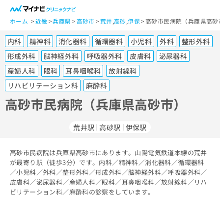
一
般
ホーム
近畿
兵庫県
高砂市
荒井
,
高砂
,
伊保
高砂市民病院（兵庫県高砂
ユ
内科
精神科
消化器科
循環器科
小児科
外科
整形外科
ー
ザ
形成外科
脳神経外科
呼吸器外科
皮膚科
泌尿器科
ー
産婦人科
眼科
耳鼻咽喉科
放射線科
の
リハビリテーション科
麻酔科
方
は
高砂市民病院（兵庫県高砂市）
こ
ち
荒井駅
高砂駅
伊保駅
ら
医
高砂市民病院は兵庫県高砂市にあります。山陽電気鉄道本線の荒井
マ
療
が最寄り駅（徒歩3分）です。内科／精神科／消化器科／循環器科
イ
関
／小児科／外科／整形外科／形成外科／脳神経外科／呼吸器外科／
ナ
皮膚科／泌尿器科／産婦人科／眼科／耳鼻咽喉科／放射線科／リハ
係
ビ
ビリテーション科／麻酔科の診察をしています。
者
ク
の
リ
方
ニ