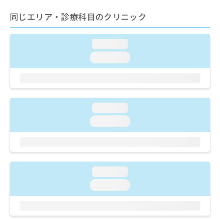
ご了
ら
み
承く
は
同じエリア・診療科目のクリニック
ださ
こ
無
い。
ち
料
loading...
ら
情
報
loading...
拡
掲
充
載
の
情
お
報
申
の
loading...
し
修
loading...
込
正
み
は
は
こ
こ
ち
ち
ら
loading...
ら
loading...
そ
の
他
の