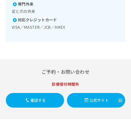
医師による診断）／口唇、舌若しくは口腔粘膜の炎症、外傷
出
稿
クリ
資
専門外来
又は腫瘍の治療／漢方薬の処方
稿
ニッ
の
料
足と爪の外来
クナ
の
お
の
ビサ
お
対応クレジットカード
問
ご
イト
問
い
請
VISA／MASTER／JCB／AMEX
への
い
合
お問
求
合
合せ
わ
は
フォ
わ
せ
こ
ーム
せ
は
ち
とな
は
こ
ら
りま
こ
ち
す。
ち
ら
クリ
無
ご予約・お問い合わせ
ら
ニッ
料
クの
資
情
予
診療受付時間外
料
報
約・
の
症状
拡
のご
ご
充
電話する
公式サイト
相談
請
の
など
求
お
はで
は
申
きま
こ
せん
し
ので
ち
込