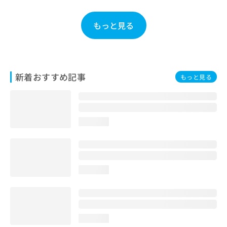
お
問
もっと見る
い
合
わ
せ
は
新着おすすめ記事
もっと見る
こ
ち
ら
loading...
loading...
loading...