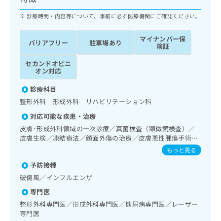
ッ
は
ク
診療時間・内容等について、事前に必ず医療機関にご確認ください。
こ
ナ
ち
ビ
ら
マイナンバー保
バリアフリー
駐車場あり
に
険証
関
広
セカンドオピニ
す
広
告
オン対応
る
告
代
お
出
診療科目
理
問
稿
整形外科 形成外科 リハビリテーション科
店
い
の
合
の
お
対応可能な疾患・治療
わ
方
問
皮膚･形成外科領域の一次診療／真菌検査（顕微鏡検査）／
せ
い
は
皮膚生検／凍結療法／顔面外傷の治療／皮膚悪性腫瘍手術／
は
合
こ
良性腫瘍又は母斑その他の切除・縫合手術／筋・骨格系及び
もっと見る
こ
わ
外傷領域の一次診療／手の外科手術／アキレス腱断裂手術
ち
ち
せ
予防接種
（筋・腱手術）／骨折観血的手術／人工膝関節置換術（関節
ら
ら
は
手術）／脊椎手術／椎間板摘出術／椎間板ヘルニアに対する
破傷風／インフルエンザ
こ
内視鏡下椎間板摘出術／小児整形外科手術／義肢装具の作成
こち
専門医
ち
及び評価／運動器リハビリテーション／全身麻酔／脊椎麻酔
広
らは
／神経ブロック／硬膜外ブロックにおける麻酔剤の持続注入
広
ら
整形外科専門医／形成外科専門医／糖尿病専門医／レーザー
告
マイ
／ＭＲＩ撮影／CT撮影／病理診断（専ら病理診断を担当する
専門医
告
出
ナビ