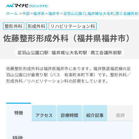
一
般
ホーム
中部
福井県
福井市
足羽山公園口
,
福井城址大名町
,
商工会議所前
ユ
整形外科
形成外科
リハビリテーション科
ー
ザ
佐藤整形形成外科（福井県福井市）
ー
の
足羽山公園口駅
福井城址大名町駅
商工会議所前駅
方
は
こ
佐藤整形形成外科は福井県福井市にあります。福井鉄道福武線の足
羽山公園口が最寄り駅（バス 有楽町本町下車）です。整形外科／
ち
形成外科／リハビリテーション科の診察をしています。
ら
医
マ
療
イ
関
ナ
特徴
アクセス
診療時間
紹介記事
医師
係
ビ
者
ク
の
リ
方
ニ
特徴