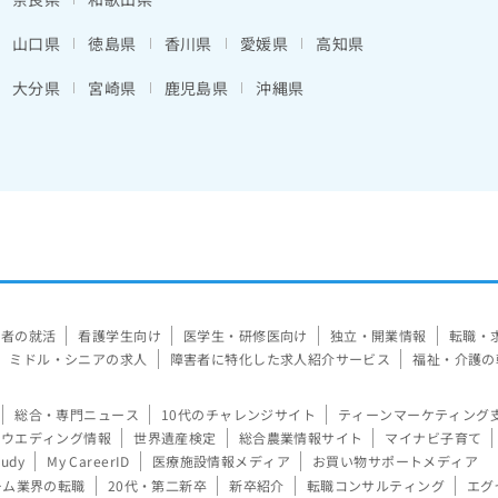
山口県
徳島県
香川県
愛媛県
高知県
大分県
宮崎県
鹿児島県
沖縄県
験者の就活
看護学生向け
医学生・研修医向け
独立・開業情報
転職・
ミドル・シニアの求人
障害者に特化した求人紹介サービス
福祉・介護の
総合・専門ニュース
10代のチャレンジサイト
ティーンマーケティング
ウエディング情報
世界遺産検定
総合農業情報サイト
マイナビ子育て
tudy
My CareerID
医療施設情報メディア
お買い物サポートメディア
ーム業界の転職
20代・第二新卒
新卒紹介
転職コンサルティング
エグ