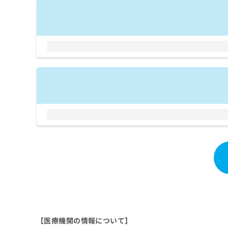
拡
資
きま
充
料
せん
の
ので
の
ご了
お
ご
承く
申
請
ださ
し
求
い。
込
は
み
こ
は
ち
こ
ら
ち
ら
無
料
掲
情
載
報
情
拡
報
充
の
の
修
お
正
申
は
し
【医療機関の情報について】
こ
込