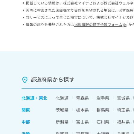
掲載している情報は、株式会社マイナビおよび株式会社ウェルネ
ち
み
実際に検索された医療機関で受診を希望される場合は、必ず医療
ら
は
こ
当サービスによって生じた損害について、株式会社マイナビ及び
ち
情報の誤りを発見された方は
掲載情報の修正依頼フォーム
か
そ
ら
の
他
の
お
問
い
合
わ
都道府県から探す
せ
は
こ
北海道
・
東北
北海道
青森県
岩手県
宮城県
ち
ら
関東
茨城県
栃木県
群馬県
埼玉県
中部
新潟県
富山県
石川県
福井県
近畿
滋賀県
京都府
大阪府
兵庫県