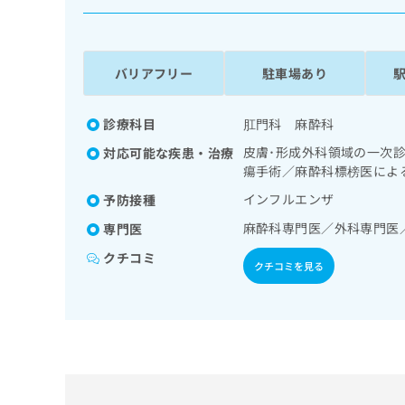
係
ク
者
リ
の
ニ
ッ
方
バリアフリー
駐車場あり
ク
は
ナ
こ
ビ
診療科目
肛門科 麻酔科
ち
に
皮膚･形成外科領域の一次
対応可能な疾患・治療
関
ら
瘍手術／麻酔科標榜医によ
す
る
インフルエンザ
予防接種
お
広
麻酔科専門医／外科専門医
広
専門医
問
告
告
い
クチコミ
出
代
合
クチコミを見る
稿
わ
理
の
せ
店
お
は
の
問
こ
い
方
ち
合
ら
は
わ
こ