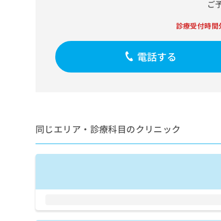
せ
こち
ご
ち
らは
は
マイ
こ
ら
診療受付時間
ナビ
ち
クリ
ら
ニッ
クナ
電話する
広
ビサ
広
資
イト
告
告
への
料
出
出
お問
の
稿
合せ
稿
ご
の
フォ
の
請
お
ーム
お
求
問
とな
問
同じエリア・診療科目のクリニック
りま
は
い
い
す。
こ
合
合
クリ
ち
わ
ニッ
わ
ら
せ
クの
せ
は
予
は
約・
こ
こ
無
症状
ち
ち
のご
料
ら
相談
ら
情
など
報
はで