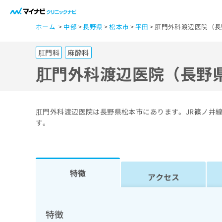
一
ホーム
中部
長野県
松本市
平田
肛門外科渡辺医院（長
般
ユ
肛門科
麻酔科
ー
ザ
肛門外科渡辺医院（長野
ー
の
方
肛門外科渡辺医院は長野県松本市にあります。JR篠ノ井
は
す。
こ
ち
ら
特徴
アクセス
医
マ
療
イ
ナ
関
特徴
ビ