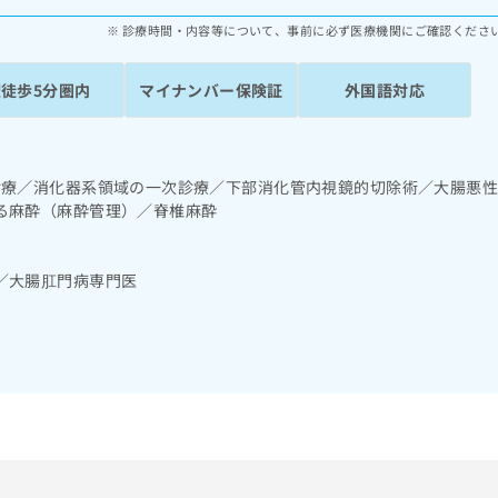
診療時間・内容等について、事前に必ず医療機関にご確認くださ
駅徒歩5分圏内
マイナンバー保険証
外国語対応
診療／消化器系領域の一次診療／下部消化管内視鏡的切除術／大腸悪
る麻酔（麻酔管理）／脊椎麻酔
／大腸肛門病専門医