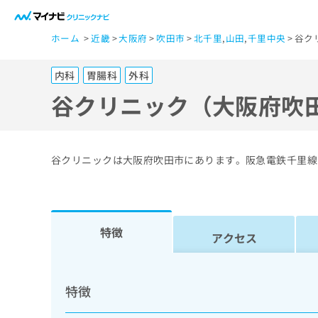
一
ホーム
近畿
大阪府
吹田市
北千里
,
山田
,
千里中央
谷ク
般
ユ
内科
胃腸科
外科
ー
ザ
谷クリニック（大阪府吹
ー
の
方
谷クリニックは大阪府吹田市にあります。阪急電鉄千里線
は
こ
ち
ら
特徴
アクセス
医
マ
療
イ
特徴
ナ
関
ビ