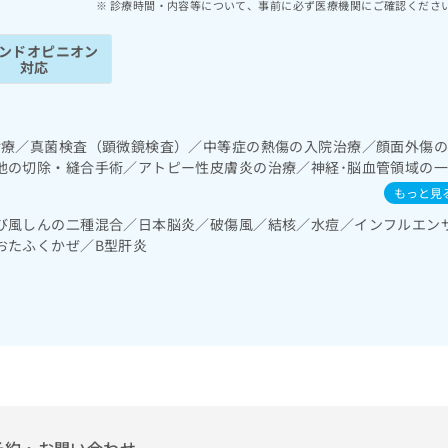
診療時間・内容等について、事前に必ず医療機関にご確認くださ
ンドオピニオン
対応
診療／真菌検査（顕微鏡検査）／中等症の熱傷の入院治療／顔面外傷
他の切除・縫合手術／アトピー性皮膚炎の治療／神経･脳血管領域の
器領域の一次診療／在宅持続陽圧呼吸療法（睡眠時無呼吸症候群治療
もっと見
領域の一次診療／上部消化管内視鏡検査／上部消化管内視鏡的切除術
び風しんの二種混合／日本脳炎／破傷風／結核／水痘／インフルエン
部消化管内視鏡的切除術／肝･胆道・膵臓領域の一次診療／循環器系
おたふくかぜ／B型肝炎
電図検査／ペースメーカー管理／腎･泌尿器系領域の一次診療／乳腺
･栄養領域の一次診療／アレルギーの減感作療法／筋・骨格系及び外傷
／脊椎麻酔／神経ブロック／マンモグラフィー検査（乳房撮影）／漢