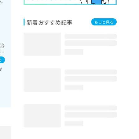
い。
新着おすすめ記事
もっと見る
の治
一次
loading...
）
る
／
ザ
領域
領域
領
loading...
方
loading...