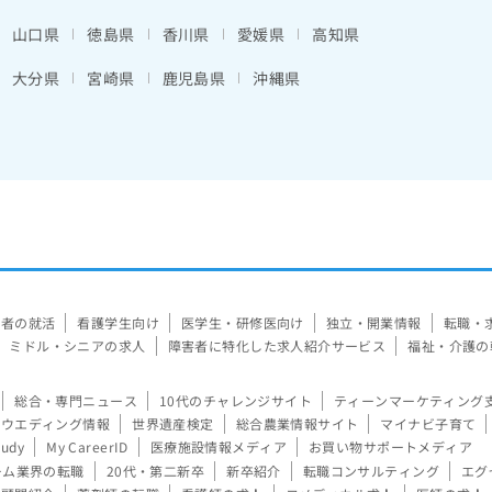
山口県
徳島県
香川県
愛媛県
高知県
大分県
宮崎県
鹿児島県
沖縄県
験者の就活
看護学生向け
医学生・研修医向け
独立・開業情報
転職・
ミドル・シニアの求人
障害者に特化した求人紹介サービス
福祉・介護の
総合・専門ニュース
10代のチャレンジサイト
ティーンマーケティング
ウエディング情報
世界遺産検定
総合農業情報サイト
マイナビ子育て
tudy
My CareerID
医療施設情報メディア
お買い物サポートメディア
ーム業界の転職
20代・第二新卒
新卒紹介
転職コンサルティング
エグ