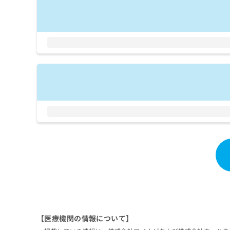
拡
資
きま
充
料
せん
の
ので
の
ご了
お
ご
承く
申
請
ださ
し
求
い。
込
は
み
こ
は
ち
こ
ら
ち
ら
無
料
掲
情
載
報
情
拡
報
充
の
の
修
お
正
申
は
【医療機関の情報について】
し
こ
込