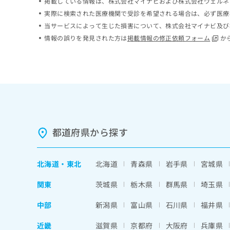
掲載している情報は、株式会社マイナビおよび株式会社ウェルネ
ち
み
実際に検索された医療機関で受診を希望される場合は、必ず医療
ら
は
当サービスによって生じた損害について、株式会社マイナビ及び
こ
情報の誤りを発見された方は
掲載情報の修正依頼フォーム
か
ち
そ
ら
の
他
の
お
問
い
合
わ
都道府県から探す
せ
は
こ
北海道
・
東北
北海道
青森県
岩手県
宮城県
ち
ら
関東
茨城県
栃木県
群馬県
埼玉県
中部
新潟県
富山県
石川県
福井県
近畿
滋賀県
京都府
大阪府
兵庫県