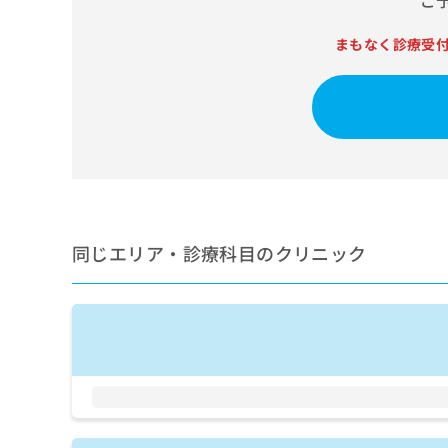
ご
せ
こち
ち
らは
は
マイ
まもなく診療受
こ
ら
ナビ
ち
クリ
ら
ニッ
クナ
広
ビサ
広
資
イト
告
告
への
料
出
出
お問
の
稿
合せ
稿
ご
の
フォ
の
請
お
ーム
お
求
問
とな
同じエリア・診療科目のクリニック
問
りま
は
い
い
す。
こ
合
合
クリ
ち
わ
ニッ
わ
ら
せ
クの
せ
は
予
は
約・
こ
こ
無
症状
ち
ち
のご
料
ら
相談
ら
情
など
報
はで