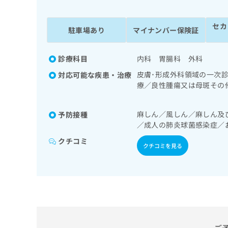
係
ク
者
リ
セカ
の
ニ
駐車場あり
マイナンバー保険証
ッ
方
ク
は
ナ
診療科目
内科 胃腸科 外科
こ
ビ
皮膚･形成外科領域の一次
対応可能な疾患・治療
ち
に
療／良性腫瘍又は母斑その
関
ら
診療／純音聴力検査／呼吸
す
／在宅酸素療法／消化器系
る
麻しん／風しん／麻しん及
予防接種
下部消化管内視鏡検査／下
お
広
／成人の肺炎球菌感染症／
の一次診療／ホルター型心
広
問
告
の一次診療／内分泌･代謝
告
い
クチコミ
クチコミを見る
出
域の一次診療／硬膜外麻酔
代
合
稿
薬の処方
わ
理
の
せ
店
お
は
の
問
こ
い
方
ち
合
ら
は
わ
こ