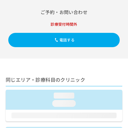
出
稿
クリ
資
稿
ニッ
の
料
ご予約・お問い合わせ
クナ
の
お
の
ビサ
お
問
ご
イト
診療受付時間外
問
い
請
への
い
合
お問
求
合
合せ
わ
は
電話する
フォ
わ
せ
こ
ーム
せ
は
ち
とな
は
こ
ら
りま
こ
ち
す。
ち
ら
クリ
無
ら
ニッ
料
クの
資
同じエリア・診療科目のクリニック
情
予
料
報
約・
の
症状
拡
のご
loading...
ご
充
相談
請
の
loading...
など
求
お
はで
は
申
きま
こ
せん
し
ので
ち
込