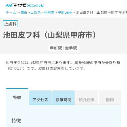
一
般
ホーム
関東
山梨県
甲府市
甲府
,
金手
池田皮フ科（山梨県甲府市 甲府
ユ
皮膚科
ー
ザ
池田皮フ科（山梨県甲府市）
ー
の
甲府駅
金手駅
方
は
こ
池田皮フ科は山梨県甲府市にあります。JR身延線の甲府が最寄り駅
（徒歩1分）です。皮膚科の診察をしています。
ち
ら
医
マ
療
イ
特徴
アクセス
診療時間
紹介記事
医師
関
ナ
係
ビ
者
ク
の
リ
特徴
方
ニ