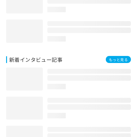
loading...
loading...
新着インタビュー記事
もっと見る
loading...
loading...