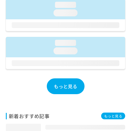
ご了
ら
み
loading...
承く
は
ださ
loading...
こ
無
い。
ち
料
ら
情
報
拡
掲
loading...
充
載
の
loading...
情
お
報
申
の
し
修
込
正
み
は
もっと見る
は
こ
こ
ち
ち
ら
ら
そ
新着おすすめ記事
もっと見る
の
他
の