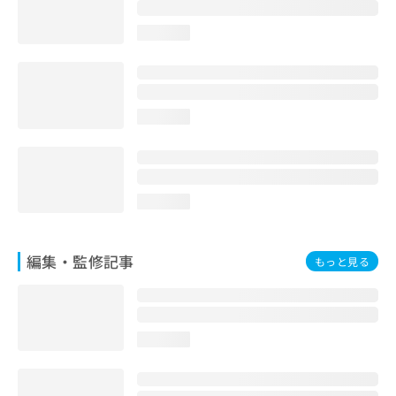
お
問
loading...
い
合
わ
せ
は
loading...
こ
ち
ら
loading...
編集・監修記事
もっと見る
loading...