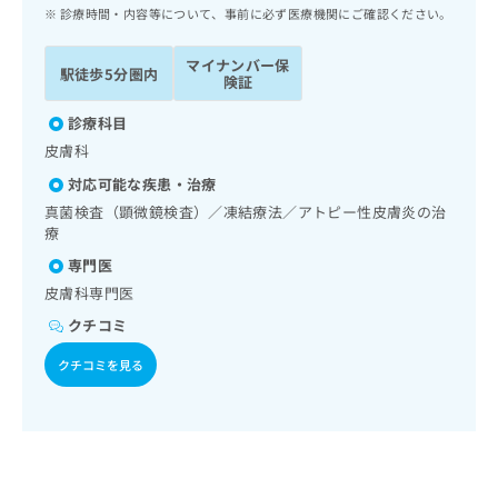
ッ
は
診療時間・内容等について、事前に必ず医療機関にご確認ください。
ク
こ
ナ
ち
マイナンバー保
駅徒歩5分圏内
ビ
険証
ら
に
関
診療科目
広
す
広
皮膚科
告
る
告
代
対応可能な疾患・治療
お
出
理
問
真菌検査（顕微鏡検査）／凍結療法／アトピー性皮膚炎の治
稿
店
療
い
の
合
の
お
専門医
わ
方
問
皮膚科専門医
せ
い
は
は
クチコミ
合
こ
こ
わ
ち
クチコミを見る
ち
せ
ら
ら
は
こ
こち
ち
広
らは
広
ら
告
マイ
告
出
ナビ