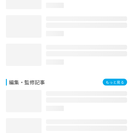
お
loading...
問
い
合
わ
せ
loading...
は
こ
ち
ら
loading...
編集・監修記事
もっと見る
loading...