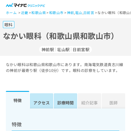
一
般
ホーム
近畿
和歌山県
和歌山市
神前
,
竈山
,
日前宮
なかい眼科（和歌山
ユ
眼科
ー
ザ
なかい眼科（和歌山県和歌山市）
ー
の
神前駅
竈山駅
日前宮駅
方
は
こ
なかい眼科は和歌山県和歌山市にあります。南海電気鉄道貴志川線
の神前が最寄り駅（徒歩10分）です。眼科の診察をしています。
ち
ら
医
マ
療
イ
特徴
アクセス
診療時間
紹介記事
医師
関
ナ
係
ビ
者
ク
の
リ
特徴
方
ニ