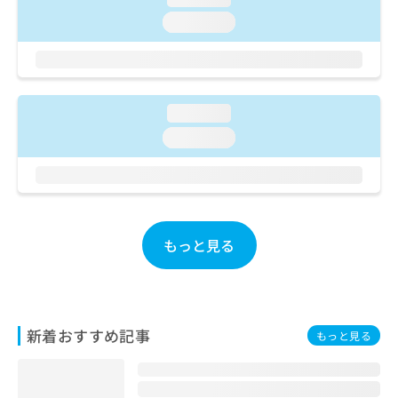
ご了
ら
み
承く
loading...
は
ださ
こ
無
い。
ち
料
ら
情
報
loading...
拡
掲
充
loading...
載
の
情
お
報
申
の
し
修
込
正
み
もっと見る
は
は
こ
こ
ち
ち
ら
ら
新着おすすめ記事
もっと見る
そ
の
他
の