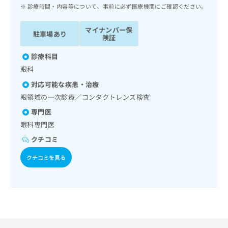
ッ
は
診療時間・内容等について、事前に必ず医療機関にご確認ください。
ク
こ
ナ
ち
マイナンバー保
駐車場あり
ビ
険証
ら
に
関
診療科目
広
す
広
眼科
告
る
告
代
対応可能な疾患・治療
お
出
理
問
眼領域の一次診療／コンタクトレンズ検査
稿
店
い
の
専門医
合
の
お
眼科専門医
わ
方
問
せ
い
クチコミ
は
は
合
こ
クチコミを見る
こ
わ
ち
ち
せ
ら
ら
は
こ
こち
ち
広
らは
広
ら
告
マイ
告
出
ナビ