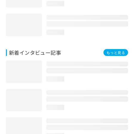
loading...
loading...
新着インタビュー記事
もっと見る
loading...
loading...