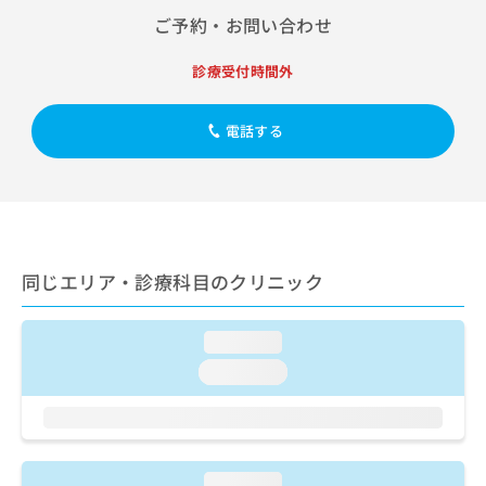
出
稿
クリ
資
ご予約・お問い合わせ
稿
ニッ
の
料
クナ
の
お
の
ビサ
お
診療受付時間外
問
ご
イト
問
い
請
への
い
合
お問
求
電話する
合
合せ
わ
は
フォ
わ
せ
こ
ーム
せ
は
ち
とな
は
こ
ら
りま
こ
ち
す。
ち
ら
クリ
無
ら
ニッ
同じエリア・診療科目のクリニック
料
クの
資
情
予
料
報
約・
の
症状
loading...
拡
のご
ご
充
loading...
相談
請
の
など
求
お
はで
は
申
きま
こ
せん
し
ので
ち
込
loading...