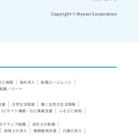
Copyright © Mynavi Corporation
求人情報
海外求人
転職エージェント
転職／パート
支援
大学生活情報
働く女性の生活情報
ECサイト構築・D2C事業支援
ふるさと納税
ゼクティブ転職
会計士の転職
保育士の求人
無期雇用派遣
介護の求人