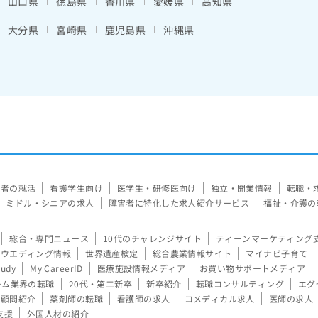
山口県
徳島県
香川県
愛媛県
高知県
大分県
宮崎県
鹿児島県
沖縄県
験者の就活
看護学生向け
医学生・研修医向け
独立・開業情報
転職・
ミドル・シニアの求人
障害者に特化した求人紹介サービス
福祉・介護の
総合・専門ニュース
10代のチャレンジサイト
ティーンマーケティング
ウエディング情報
世界遺産検定
総合農業情報サイト
マイナビ子育て
tudy
My CareerID
医療施設情報メディア
お買い物サポートメディア
ーム業界の転職
20代・第二新卒
新卒紹介
転職コンサルティング
エグ
顧問紹介
薬剤師の転職
看護師の求人
コメディカル求人
医師の求人
支援
外国人材の紹介