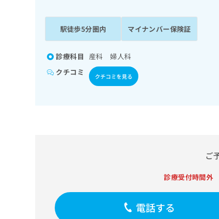
係
ク
者
リ
の
ニ
駅徒歩5分圏内
マイナンバー保険証
ッ
方
ク
は
ナ
診療科目
産科 婦人科
こ
ビ
クチコミ
ち
に
クチコミを見る
関
ら
す
る
お
広
広
問
告
告
い
出
代
合
稿
わ
ご
理
の
せ
店
お
は
診療受付時間外
の
問
こ
い
方
ち
合
ら
は
電話する
わ
こ