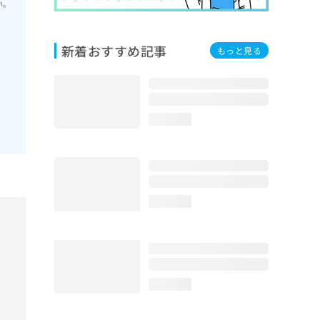
い。
新着おすすめ記事
もっと見る
loading...
loading...
loading...