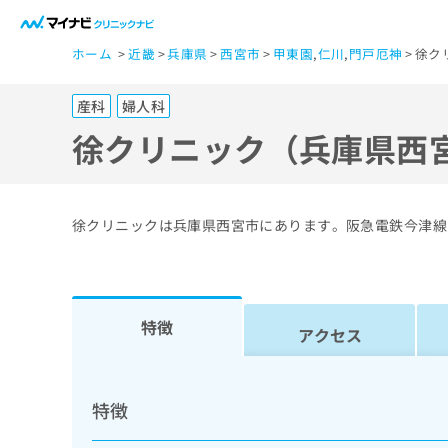
一
ホーム
近畿
兵庫県
西宮市
甲東園
,
仁川
,
門戸厄神
徐ク
般
ユ
産科
婦人科
ー
ザ
徐クリニック（兵庫県西
ー
の
方
徐クリニックは兵庫県西宮市にあります。阪急電鉄今津線
は
こ
ち
ら
特徴
アクセス
医
マ
療
イ
特徴
ナ
関
ビ