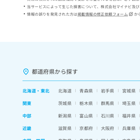
ち
み
当サービスによって生じた損害について、株式会社マイナビ及び
ら
は
情報の誤りを発見された方は
掲載情報の修正依頼フォーム
か
こ
ち
そ
ら
の
他
の
お
問
い
都道府県から探す
合
わ
せ
北海道
・
東北
北海道
青森県
岩手県
宮城県
は
こ
関東
茨城県
栃木県
群馬県
埼玉県
ち
ら
中部
新潟県
富山県
石川県
福井県
近畿
滋賀県
京都府
大阪府
兵庫県