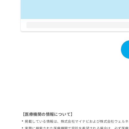
拡
資
きま
充
料
せん
の
ので
の
ご了
お
ご
承く
申
請
ださ
し
求
い。
込
は
み
こ
は
ち
こ
ら
ち
ら
無
料
掲
情
載
報
情
拡
報
充
の
の
修
お
【医療機関の情報について】
正
申
掲載している情報は、株式会社マイナビおよび株式会社ウェルネ
は
し
こ
実際に検索された医療機関で受診を希望される場合は、必ず医療
込