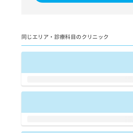
せ
こち
ち
らは
は
マイ
こ
ら
ナビ
ち
クリ
ら
ニッ
クナ
同じエリア・診療科目のクリニック
広
ビサ
広
資
イト
告
告
への
料
出
出
お問
の
稿
合せ
稿
ご
の
フォ
の
請
お
ーム
お
求
問
とな
問
りま
は
い
い
す。
こ
合
合
クリ
ち
わ
ニッ
わ
ら
せ
クの
せ
は
予
は
約・
こ
こ
無
症状
ち
ち
のご
料
ら
相談
ら
情
など
報
はで