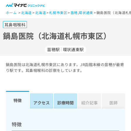
一
般
ホーム
北海道
北海道
札幌市東区
苗穂
,
環状通東
鍋島医院（北海道札
ユ
耳鼻咽喉科
ー
ザ
鍋島医院（北海道札幌市東区）
ー
の
苗穂駅
環状通東駅
方
は
こ
鍋島医院は北海道札幌市東区にあります。JR函館本線の苗穂が最寄
り駅です。耳鼻咽喉科の診察をしています。
ち
ら
医
マ
療
イ
特徴
アクセス
診療時間
紹介記事
医師
関
ナ
係
ビ
者
ク
の
リ
特徴
方
ニ