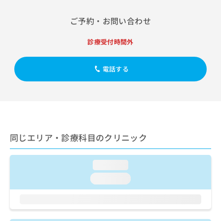
出
稿
クリ
資
稿
ニッ
の
料
ご予約・お問い合わせ
クナ
の
お
の
ビサ
お
問
ご
イト
診療受付時間外
問
い
請
への
い
合
お問
求
合
合せ
わ
は
電話する
フォ
わ
せ
こ
ーム
せ
は
ち
とな
は
こ
ら
りま
こ
ち
す。
ち
ら
クリ
無
ら
ニッ
料
クの
資
同じエリア・診療科目のクリニック
情
予
料
報
約・
の
症状
拡
のご
loading...
ご
充
相談
請
の
loading...
など
求
お
はで
は
申
きま
こ
せん
し
ので
ち
込