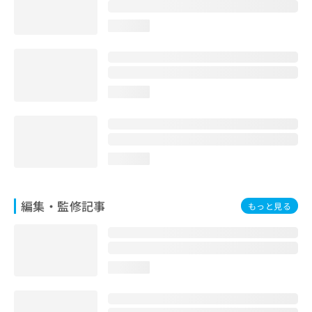
お
問
loading...
い
合
わ
せ
は
loading...
こ
ち
ら
loading...
編集・監修記事
もっと見る
loading...