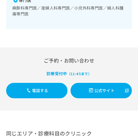
専門医
出
稿
クリ
資
稿
ニッ
麻酔科専門医／産婦人科専門医／小児外科専門医／婦人科腫
の
料
クナ
瘍専門医
の
お
の
ビサ
お
問
ご
イト
問
い
請
への
い
合
お問
求
合
合せ
わ
は
フォ
わ
せ
こ
ーム
せ
は
ち
とな
は
こ
ら
ご予約・お問い合わせ
りま
こ
ち
す。
ち
ら
クリ
無
診療受付中
（11:45まで）
ら
ニッ
料
クの
資
情
予
電話する
公式サイト
料
報
約・
の
症状
拡
のご
ご
充
相談
請
の
など
求
お
はで
は
申
きま
こ
せん
し
同じエリア・診療科目のクリニック
ので
ち
込