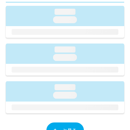
ご了
ら
み
承く
は
ださ
loading...
こ
無
い。
loading...
ち
料
ら
情
報
拡
掲
充
載
loading...
の
情
お
報
loading...
申
の
し
修
込
正
み
は
は
こ
loading...
こ
ち
loading...
ち
ら
ら
そ
の
他
の