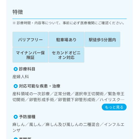
ッ
は
ク
こ
特徴
ナ
ち
ビ
診療時間・内容等について、事前に必ず医療機関にご確認ください。
ら
に
関
広
バリアフリー
駐車場あり
駅徒歩5分圏内
す
広
告
る
告
代
マイナンバー保
セカンドオピニ
お
出
険証
オン対応
理
問
稿
店
い
の
診療科目
合
の
お
産婦人科
わ
方
問
せ
い
は
対応可能な疾患・治療
は
合
こ
産科領域の一次診療／正常分娩／選択帝王切開術／緊急帝王
こ
わ
ち
切開術／卵管形成手術／卵管鏡下卵管形成術／ハイリスク妊
ち
せ
産婦共同管理／乳腺炎重症化予防ケア・指導／婦人科領域の
ら
もっと見る
ら
は
一次診療／更年期障害治療／子宮筋腫摘出術／腹腔鏡下子宮
こ
予防接種
筋腫摘出術／全身麻酔／硬膜外麻酔／脊椎麻酔／硬膜外ブロ
こち
ち
広
ックにおける麻酔剤の持続注入
麻しん／風しん／麻しん及び風しんの二種混合／インフルエ
らは
広
ら
告
ンザ
マイ
告
出
ナビ