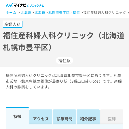
一
般
ホーム
北海道
北海道
札幌市豊平区
福住
福住産科婦人科クリニック（
ユ
産婦人科
ー
ザ
福住産科婦人科クリニック（北海道
ー
札幌市豊平区）
の
方
は
福住駅
こ
ち
福住産科婦人科クリニックは北海道札幌市豊平区にあります。札幌
ら
市営地下鉄東豊線の福住が最寄り駅（3番出口徒歩5分）です。産婦
人科の診察をしています。
医
マ
療
イ
関
ナ
係
ビ
者
ク
特徴
アクセス
診療時間
紹介記事
医師
の
リ
方
ニ