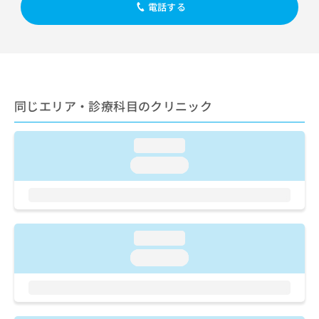
出
稿
クリ
電話する
資
稿
ニッ
の
料
クナ
の
お
の
ビサ
お
問
ご
イト
問
い
請
への
い
合
お問
求
合
合せ
わ
は
フォ
わ
同じエリア・診療科目のクリニック
せ
こ
ーム
せ
は
ち
とな
は
こ
ら
りま
loading...
こ
ち
す。
ち
ら
クリ
loading...
無
ら
ニッ
料
クの
資
情
予
料
報
約・
の
症状
拡
のご
loading...
ご
充
相談
請
の
loading...
など
求
お
はで
は
申
きま
こ
せん
し
ので
ち
込