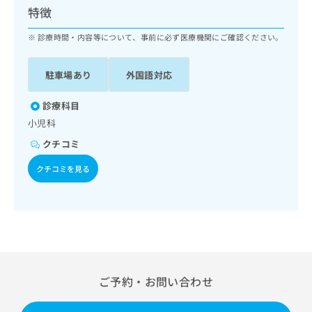
ッ
は
特徴
ク
こ
ナ
診療時間・内容等について、事前に必ず医療機関にご確認ください。
ち
ビ
ら
に
駐車場あり
外国語対応
関
広
す
広
告
る
診療科目
告
代
お
出
小児科
理
問
稿
クチコミ
店
い
の
合
の
お
クチコミを見る
わ
方
問
せ
い
は
は
合
こ
こ
わ
ち
ち
せ
ら
ら
は
こ
こち
ち
広
ご予約・お問い合わせ
らは
広
ら
告
マイ
告
出
ナビ