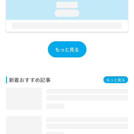
ご了
ら
み
loading...
承く
は
ださ
loading...
こ
無
い。
ち
料
ら
情
報
拡
掲
充
載
もっと見る
の
情
お
報
申
の
し
修
込
正
新着おすすめ記事
もっと見る
み
は
は
こ
こ
ち
ち
ら
ら
loading...
そ
の
他
の