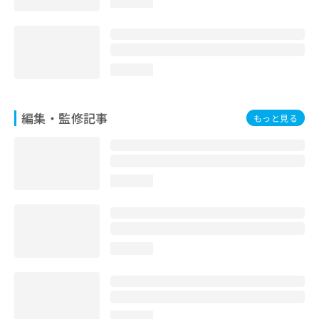
loading...
お
問
い
合
わ
loading...
せ
は
こ
編集・監修記事
もっと見る
ち
ら
loading...
loading...
loading...