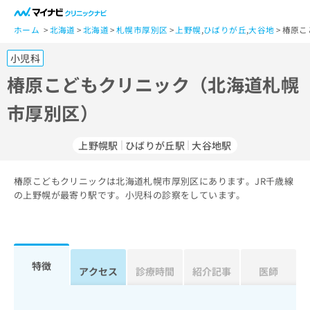
一
般
ホーム
北海道
北海道
札幌市厚別区
上野幌
,
ひばりが丘
,
大谷地
椿原こ
ユ
小児科
ー
ザ
椿原こどもクリニック（北海道札幌
ー
市厚別区）
の
方
は
上野幌駅
ひばりが丘駅
大谷地駅
こ
ち
椿原こどもクリニックは北海道札幌市厚別区にあります。JR千歳線
ら
の上野幌が最寄り駅です。小児科の診察をしています。
医
マ
療
イ
関
ナ
係
ビ
特徴
アクセス
診療時間
紹介記事
医師
者
ク
の
リ
方
ニ