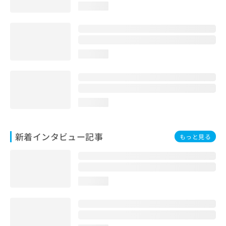
loading...
loading...
loading...
新着インタビュー記事
もっと見る
loading...