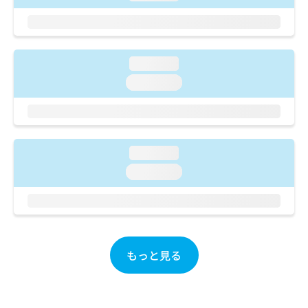
ご了
ら
み
承く
は
ださ
こ
無
い。
ち
料
ら
loading...
情
報
loading...
拡
掲
充
載
の
情
お
報
申
の
loading...
し
修
loading...
込
正
み
は
は
こ
こ
ち
ち
ら
ら
もっと見る
そ
の
他
の