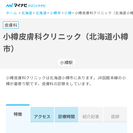
一
般
ホーム
北海道
北海道
小樽市
小樽
小樽皮膚科クリニック（北海道小樽
ユ
皮膚科
ー
ザ
小樽皮膚科クリニック（北海道小樽
ー
市）
の
方
は
小樽駅
こ
ち
小樽皮膚科クリニックは北海道小樽市にあります。JR函館本線の小
ら
樽が最寄り駅です。皮膚科の診察をしています。
医
マ
療
イ
関
ナ
係
ビ
特徴
アクセス
診療時間
紹介記事
医師
者
ク
の
リ
方
ニ