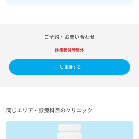
出
稿
クリ
資
稿
ニッ
の
料
クナ
の
お
の
ビサ
お
問
ご
イト
問
い
請
への
い
合
お問
求
ご予約・お問い合わせ
合
合せ
わ
は
フォ
わ
せ
こ
診療受付時間外
ーム
せ
は
ち
とな
は
こ
ら
りま
こ
ち
す。
電話する
ち
ら
クリ
無
ら
ニッ
料
クの
資
情
予
料
報
約・
の
症状
拡
のご
ご
充
相談
同じエリア・診療科目のクリニック
請
の
など
求
お
はで
は
申
きま
loading...
こ
せん
し
ので
ち
込
loading...