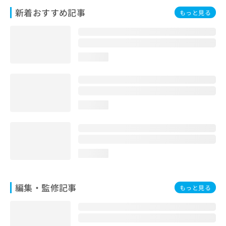
お
新着おすすめ記事
もっと見る
問
い
合
わ
せ
loading...
は
こ
ち
ら
loading...
loading...
編集・監修記事
もっと見る