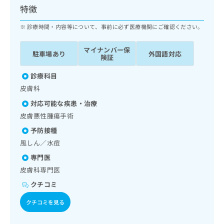
ッ
は
特徴
ク
こ
ナ
診療時間・内容等について、事前に必ず医療機関にご確認ください。
ち
ビ
ら
に
マイナンバー保
駐車場あり
外国語対応
関
険証
広
す
広
告
る
診療科目
告
代
お
出
皮膚科
理
問
稿
対応可能な疾患・治療
店
い
の
合
の
皮膚悪性腫瘍手術
お
わ
方
問
予防接種
せ
い
は
風しん／水痘
は
合
こ
こ
わ
専門医
ち
ち
せ
皮膚科専門医
ら
ら
は
クチコミ
こ
こち
ち
広
クチコミを見る
らは
広
ら
告
マイ
告
出
ナビ