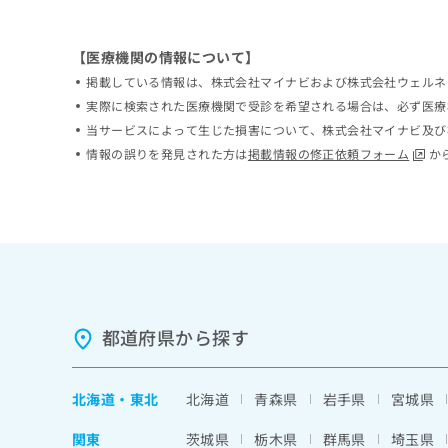
ち
み
ら
は
【医療機関の情報について】
こ
ち
掲載している情報は、株式会社マイナビおよび株式会社ウェルネ
そ
ら
実際に検索された医療機関で受診を希望される場合は、必ず医療
の
当サービスによって生じた損害について、株式会社マイナビ及び
他
の
情報の誤りを発見された方は
掲載情報の修正依頼フォーム
か
お
問
い
合
わ
せ
は
こ
ち
都道府県から探す
ら
北海道
・
東北
北海道
青森県
岩手県
宮城県
関東
茨城県
栃木県
群馬県
埼玉県