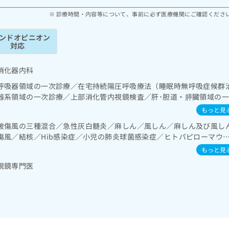
診療時間・内容等について、事前に必ず医療機関にご確認くださ
ンドオピニオン
対応
消化器内科
呼吸器領域の一次診療／在宅持続陽圧呼吸療法（睡眠時無呼吸症候群
器系領域の一次診療／上部消化管内視鏡検査／肝･胆道・膵臓領域の
診療／ホルター型心電図検査／腎･泌尿器系領域の一次診療／内分泌･
もっと見
内分泌機能検査／インスリン療法／血液・免疫系領域の一次診療／小
破傷風の三種混合／急性灰白髄炎／麻しん／風しん／麻しん及び風し
によるがん疼痛治療／病理診断（専ら病理診断を担当する医師による
傷風／結核／Hib感染症／小児の肺炎球菌感染症／ヒトパピローマウ
における看取り
ルエンザ／成人の肺炎球菌感染症／おたふくかぜ／B型肝炎／ロタウ
もっと見
視鏡専門医