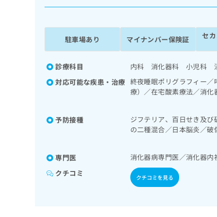
係
ク
者
リ
の
ニ
セカ
ッ
方
駐車場あり
マイナンバー保険証
ク
は
ナ
こ
ビ
診療科目
内科 消化器科 小児科 
ち
に
終夜睡眠ポリグラフィー／
対応可能な疾患・治療
関
ら
療）／在宅酸素療法／消化
す
診療／循環器系領域の一次
る
謝･栄養領域の一次診療／
お
広
ジフテリア、百日せき及び
予防接種
域の一次診療／医療用麻薬
広
問
の二種混合／日本脳炎／破
告
告
断）／漢方薬の処方／在宅
い
ルス感染症／水痘／インフ
出
代
合
ルス感染症
稿
わ
理
消化器病専門医／消化器内
専門医
の
せ
店
お
は
クチコミ
クチコミを見る
の
問
こ
い
方
ち
合
ら
は
わ
こ