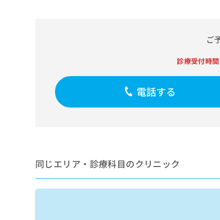
せ
こち
ち
らは
は
マイ
こ
ら
ナビ
ち
クリ
ご
ら
ニッ
クナ
広
ビサ
診療受付時間
広
資
イト
告
告
への
料
出
出
お問
の
電話する
稿
合せ
稿
ご
の
フォ
の
請
お
ーム
お
求
問
とな
問
りま
は
い
い
す。
こ
合
合
クリ
ち
わ
ニッ
わ
ら
せ
クの
同じエリア・診療科目のクリニック
せ
は
予
は
約・
こ
こ
無
症状
ち
ち
のご
料
ら
相談
ら
情
など
報
はで