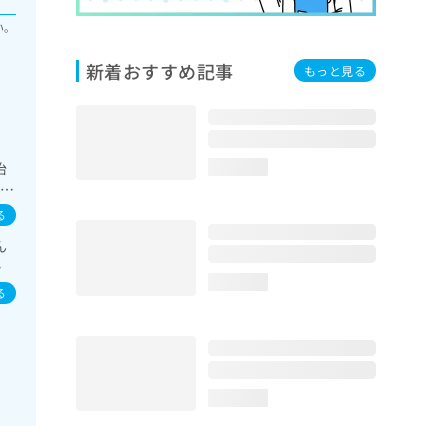
い。
新着おすすめ記事
もっと見る
治
loading...
一次
代
る
児領
ん
診
イ
loading...
イ
る
loading...