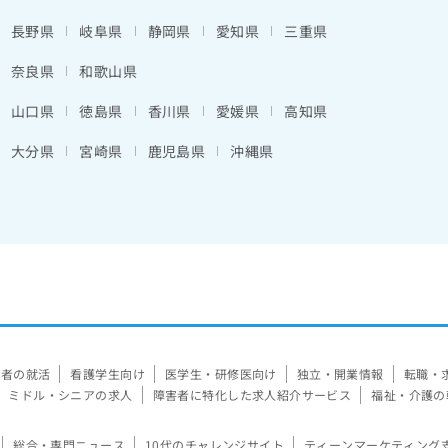
長野県
岐阜県
静岡県
愛知県
三重県
奈良県
和歌山県
山口県
徳島県
香川県
愛媛県
高知県
大分県
宮崎県
鹿児島県
沖縄県
験者の就活
看護学生向け
医学生・研修医向け
独立・開業情報
転職・
ミドル・シニアの求人
障害者に特化した求人紹介サービス
福祉・介護の
総合・専門ニュース
10代のチャレンジサイト
ティーンマーケティング