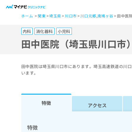
一
ホーム
関東
埼玉県
川口市
川口元郷
,
南鳩ヶ谷
田中医
般
ユ
内科
消化器科
小児科
ー
ザ
田中医院（埼玉県川口市
ー
の
方
田中医院は埼玉県川口市にあります。埼玉高速鉄道の川口
は
います。
こ
ち
ら
特徴
アクセス
医
マ
療
イ
ナ
関
特徴
ビ