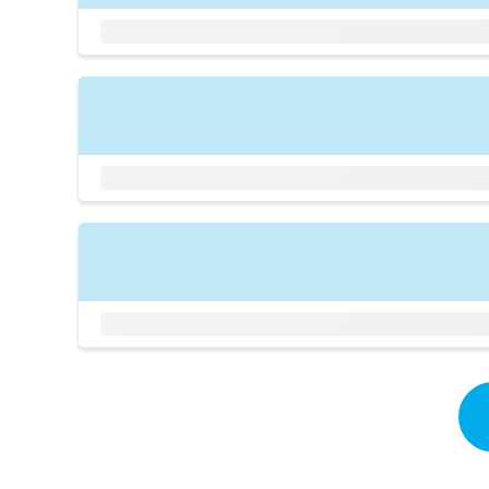
拡
資
きま
充
料
せん
の
ので
の
ご了
お
ご
承く
申
請
ださ
し
求
い。
込
は
み
こ
は
ち
こ
ら
ち
ら
無
料
掲
情
載
報
情
拡
報
充
の
の
修
お
正
申
は
し
こ
込