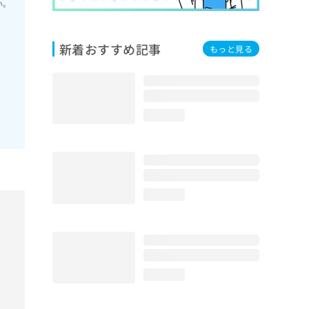
い。
新着おすすめ記事
もっと見る
loading...
loading...
loading...