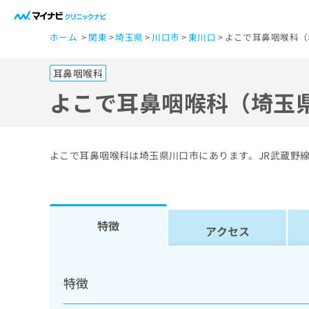
一
ホーム
関東
埼玉県
川口市
東川口
よこで耳鼻咽喉科（
般
ユ
耳鼻咽喉科
ー
ザ
よこで耳鼻咽喉科（埼玉
ー
の
方
よこで耳鼻咽喉科は埼玉県川口市にあります。JR武蔵野
は
こ
ち
ら
特徴
アクセス
医
マ
療
イ
特徴
ナ
関
ビ