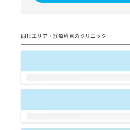
せ
こち
ち
らは
は
マイ
こ
ら
ナビ
ち
クリ
ら
ニッ
クナ
同じエリア・診療科目のクリニック
広
ビサ
広
資
イト
告
告
への
料
出
出
お問
の
稿
合せ
稿
ご
の
フォ
の
請
お
ーム
お
求
問
とな
問
りま
は
い
い
す。
こ
合
合
クリ
ち
わ
ニッ
わ
ら
せ
クの
せ
は
予
は
約・
こ
こ
無
症状
ち
ち
のご
料
ら
相談
ら
情
など
報
はで