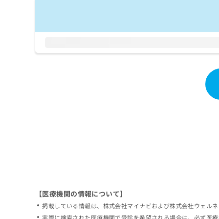
拡
資
きま
充
料
せん
の
ので
の
ご了
お
ご
承く
申
請
ださ
し
求
い。
込
は
み
こ
は
ち
こ
ら
ち
ら
無
料
掲
情
載
報
情
拡
報
充
の
の
修
お
【医療機関の情報について】
正
申
掲載している情報は、株式会社マイナビおよび株式会社ウェルネ
は
し
こ
実際に検索された医療機関で受診を希望される場合は、必ず医療
込