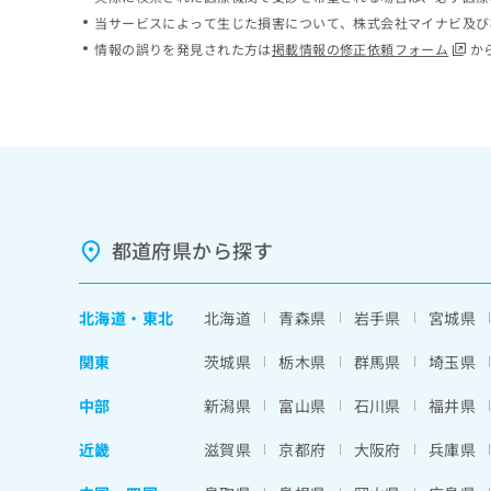
ち
み
当サービスによって生じた損害について、株式会社マイナビ及び
ら
は
情報の誤りを発見された方は
掲載情報の修正依頼フォーム
か
こ
ち
そ
ら
の
他
の
お
問
い
都道府県から探す
合
わ
せ
北海道
・
東北
北海道
青森県
岩手県
宮城県
は
こ
関東
茨城県
栃木県
群馬県
埼玉県
ち
ら
中部
新潟県
富山県
石川県
福井県
近畿
滋賀県
京都府
大阪府
兵庫県