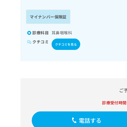
係
ク
者
リ
の
ニ
マイナンバー保険証
ッ
方
ク
は
ナ
診療科目
耳鼻咽喉科
こ
ビ
クチコミ
ち
に
クチコミを見る
関
ら
す
る
お
広
広
問
告
告
い
出
代
合
稿
わ
ご
理
の
せ
店
お
は
診療受付時間
の
問
こ
い
方
ち
合
ら
は
電話する
わ
こ