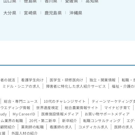
山口県
徳島県
香川県
愛媛県
高知県
大分県
宮崎県
鹿児島県
沖縄県
験者の就活
看護学生向け
医学生・研修医向け
独立・開業情報
転職・
ミドル・シニアの求人
障害者に特化した求人紹介サービス
福祉・介護の
総合・専門ニュース
10代のチャレンジサイト
ティーンマーケティング
ウエディング情報
世界遺産検定
総合農業情報サイト
マイナビ子育て
tudy
My CareerID
医療施設情報メディア
お買い物サポートメディア
ーム業界の転職
20代・第二新卒
新卒紹介
転職コンサルティング
エグ
顧問紹介
薬剤師の転職
看護師の求人
コメディカル求人
医師の求人
支援
外国人材の紹介