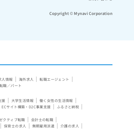
Copyright © Mynavi Corporation
求人情報
海外求人
転職エージェント
転職／パート
支援
大学生活情報
働く女性の生活情報
ECサイト構築・D2C事業支援
ふるさと納税
ゼクティブ転職
会計士の転職
保育士の求人
無期雇用派遣
介護の求人