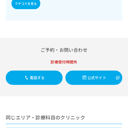
出
稿
クリ
資
クチコミを見る
稿
ニッ
の
料
クナ
の
お
の
ビサ
お
問
ご
イト
問
い
請
への
い
合
お問
求
合
合せ
わ
は
フォ
わ
せ
こ
ーム
せ
は
ち
ご予約・お問い合わせ
とな
は
こ
ら
りま
こ
ち
す。
診療受付時間外
ち
ら
クリ
無
ら
ニッ
料
クの
電話する
公式サイト
資
情
予
料
報
約・
の
症状
拡
のご
ご
充
相談
請
の
など
求
お
はで
は
申
きま
同じエリア・診療科目のクリニック
こ
せん
し
ので
ち
込