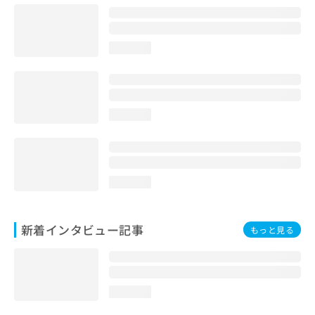
loading...
loading...
loading...
新着インタビュー記事
もっと見る
loading...