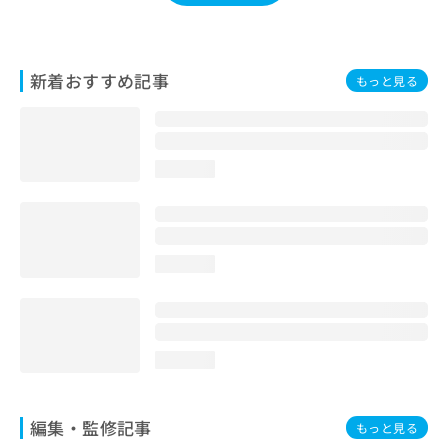
お
問
い
合
新着おすすめ記事
もっと見る
わ
せ
は
こ
loading...
ち
ら
loading...
loading...
編集・監修記事
もっと見る