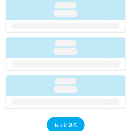
ご了
ら
み
loading...
承く
は
ださ
loading...
こ
無
い。
ち
料
ら
情
報
拡
掲
loading...
充
載
の
情
loading...
お
報
申
の
し
修
込
正
み
は
loading...
は
こ
loading...
こ
ち
ち
ら
ら
そ
の
他
もっと見る
の