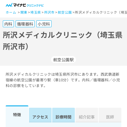
一
般
ホーム
関東
埼玉県
所沢市
航空公園
所沢メディカルクリニック（埼玉
ユ
内科
循環器科
小児科
ー
ザ
所沢メディカルクリニック（埼玉県
ー
所沢市）
の
方
は
航空公園駅
こ
ち
所沢メディカルクリニックは埼玉県所沢市にあります。西武鉄道新
ら
宿線の航空公園が最寄り駅（車10分）です。内科／循環器科／小児
科の診察をしています。
医
マ
療
イ
関
ナ
係
ビ
者
ク
特徴
アクセス
診療時間
紹介記事
医師
の
リ
方
ニ