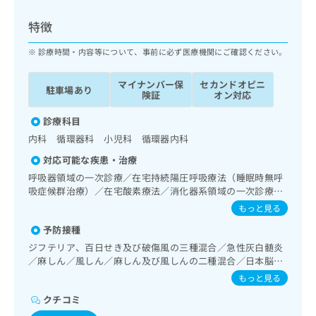
ッ
は
ク
こ
特徴
ナ
ち
ビ
診療時間・内容等について、事前に必ず医療機関にご確認ください。
ら
に
関
マイナンバー保
セカンドオピニ
広
駐車場あり
す
広
険証
オン対応
告
る
告
代
お
診療科目
出
理
問
稿
内科 循環器科 小児科 循環器内科
店
い
の
対応可能な疾患・治療
合
の
お
わ
呼吸器領域の一次診療／在宅持続陽圧呼吸療法（睡眠時無呼
方
問
せ
吸症候群治療）／在宅酸素療法／消化器系領域の一次診療／
い
は
肝･胆道・膵臓領域の一次診療／循環器系領域の一次診療／
は
合
もっと見る
こ
ホルター型心電図検査／ペースメーカー管理／腎･泌尿器系
こ
わ
ち
予防接種
領域の一次診療／更年期障害治療／内分泌･代謝･栄養領域の
ち
せ
ら
一次診療／内分泌機能検査／小児領域の一次診療／小児循環
ら
ジフテリア、百日せき及び破傷風の三種混合／急性灰白髄炎
は
器疾患／小児呼吸器疾患／小児腎疾患／神経ブロック
／麻しん／風しん／麻しん及び風しんの二種混合／日本脳炎
こ
こち
／破傷風／Hib感染症／小児の肺炎球菌感染症／ヒトパピロ
ち
もっと見る
広
らは
ーマウイルス感染症／水痘／インフルエンザ／成人の肺炎球
広
ら
告
マイ
クチコミ
菌感染症／おたふくかぜ／B型肝炎／ロタウイルス感染症
告
出
ナビ