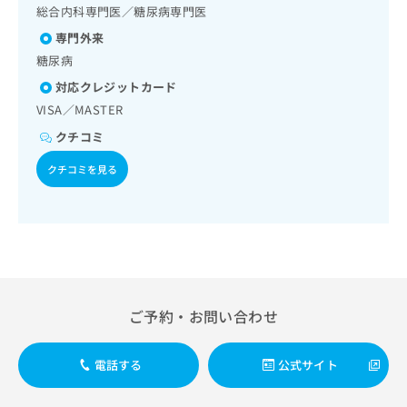
出
稿
クリ
資
総合内科専門医／糖尿病専門医
稿
ニッ
の
料
専門外来
クナ
の
お
の
ビサ
お
糖尿病
問
ご
イト
問
い
請
への
対応クレジットカード
い
合
お問
求
VISA／MASTER
合
合せ
わ
は
フォ
わ
せ
クチコミ
こ
ーム
せ
は
ち
とな
は
クチコミを見る
こ
ら
りま
こ
ち
す。
ち
ら
クリ
無
ら
ニッ
料
クの
資
情
予
料
報
約・
の
症状
拡
のご
ご
充
ご予約・お問い合わせ
相談
請
の
など
求
お
はで
は
申
きま
電話する
公式サイト
こ
せん
し
ので
ち
込