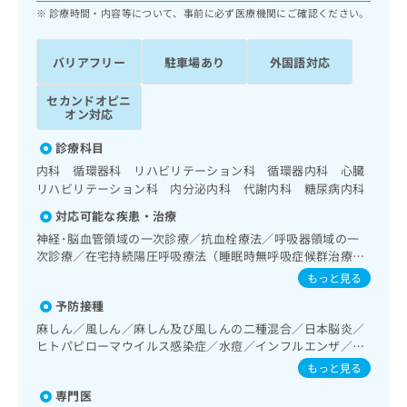
ッ
は
診療時間・内容等について、事前に必ず医療機関にご確認ください。
ク
こ
ナ
ち
バリアフリー
駐車場あり
外国語対応
ビ
ら
に
関
セカンドオピニ
広
オン対応
す
広
告
る
告
診療科目
代
お
出
理
内科 循環器科 リハビリテーション科 循環器内科 心臓
問
稿
リハビリテーション科 内分泌内科 代謝内科 糖尿病内科
店
い
の
合
の
お
対応可能な疾患・治療
わ
方
問
神経･脳血管領域の一次診療／抗血栓療法／呼吸器領域の一
せ
い
は
次診療／在宅持続陽圧呼吸療法（睡眠時無呼吸症候群治療）
は
合
こ
／在宅酸素療法／消化器系領域の一次診療／肝･胆道・膵臓
もっと見る
こ
わ
ち
領域の一次診療／循環器系領域の一次診療／ホルター型心電
ち
せ
予防接種
図検査／腎･泌尿器系領域の一次診療／内分泌･代謝･栄養領
ら
ら
は
域の一次診療／内分泌機能検査／インスリン療法／糖尿病患
麻しん／風しん／麻しん及び風しんの二種混合／日本脳炎／
こ
者教育（食事療法、運動療法、自己血糖測定）／糖尿病によ
ヒトパピローマウイルス感染症／水痘／インフルエンザ／成
こち
ち
る合併症に対する継続的な管理及び指導／血液・免疫系領域
広
人の肺炎球菌感染症／おたふくかぜ
らは
もっと見る
広
ら
の一次診療／画像診断管理（専ら画像診断を担当する医師に
告
マイ
告
よる読影）／ＭＲＩ撮影／CT撮影／漢方薬の処方
専門医
出
ナビ