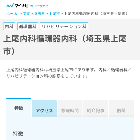
一
般
ホーム
関東
埼玉県
上尾市
上尾内科循環器内科（埼玉県上尾市）
ユ
内科
循環器科
リハビリテーション科
ー
ザ
上尾内科循環器内科（埼玉県上尾
ー
市）
の
方
は
こ
上尾内科循環器内科は埼玉県上尾市にあります。内科／循環器科／
ち
リハビリテーション科の診察をしています。
ら
医
マ
療
イ
特徴
関
アクセス
診療時間
紹介記事
医師
ナ
係
ビ
者
ク
の
リ
特徴
方
ニ