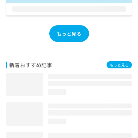
お
問
い
合
わ
もっと見る
せ
は
こ
ち
ら
新着おすすめ記事
もっと見る
loading...
loading...