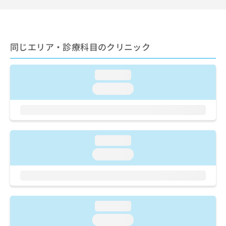
ご了
ら
み
承く
は
ださ
こ
無
い。
ち
料
同じエリア・診療科目のクリニック
ら
情
報
拡
掲
loading...
充
載
の
情
loading...
お
報
申
の
し
修
込
正
み
は
loading...
は
こ
loading...
こ
ち
ち
ら
ら
そ
の
loading...
他
loading...
の