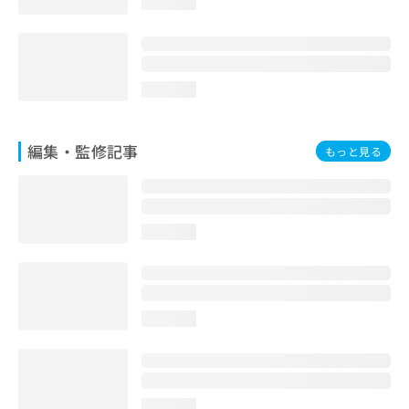
loading...
お
問
い
合
わ
loading...
せ
は
こ
編集・監修記事
もっと見る
ち
ら
loading...
loading...
loading...