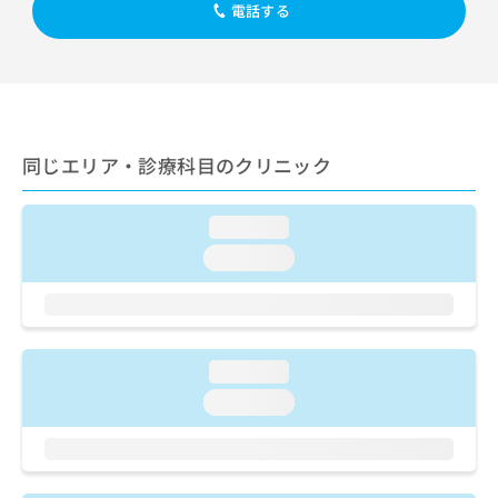
出
稿
クリ
電話する
資
稿
ニッ
の
料
クナ
の
お
の
ビサ
お
問
ご
イト
問
い
請
への
い
合
お問
求
合
合せ
わ
は
フォ
わ
同じエリア・診療科目のクリニック
せ
こ
ーム
せ
は
ち
とな
は
こ
ら
りま
loading...
こ
ち
す。
ち
ら
クリ
loading...
無
ら
ニッ
料
クの
資
情
予
料
報
約・
の
症状
拡
のご
loading...
ご
充
相談
請
の
loading...
など
求
お
はで
は
申
きま
こ
せん
し
ので
ち
込