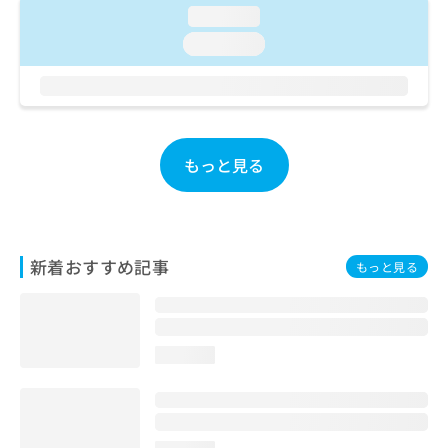
ご了
ら
み
loading...
承く
は
ださ
loading...
こ
無
い。
ち
料
ら
情
報
拡
掲
充
載
もっと見る
の
情
お
報
申
の
し
修
込
正
新着おすすめ記事
もっと見る
み
は
は
こ
こ
ち
ち
ら
ら
loading...
そ
の
他
の