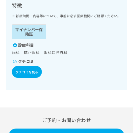
ッ
は
特徴
ク
こ
ナ
診療時間・内容等について、事前に必ず医療機関にご確認ください。
ち
ビ
ら
に
マイナンバー保
関
険証
広
す
広
告
る
診療科目
告
代
お
出
歯科 矯正歯科 歯科口腔外科
理
問
稿
クチコミ
店
い
の
合
の
お
クチコミを見る
わ
方
問
せ
い
は
は
合
こ
こ
わ
ち
ち
せ
ら
ら
は
こ
こち
ち
広
ご予約・お問い合わせ
らは
広
ら
告
マイ
告
出
ナビ