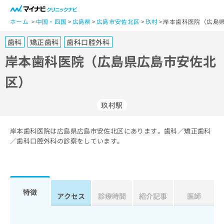
一
般
ホーム
中国・四国
広島県
広島市安佐北区
玖村
岸本歯科医院（広島
ユ
歯科
矯正歯科
歯科口腔外科
ー
ザ
岸本歯科医院（広島県広島市安佐北
ー
区）
の
方
は
玖村駅
こ
ち
岸本歯科医院は広島県広島市安佐北区にあります。歯科／矯正歯科
ら
／歯科口腔外科の診察をしています。
医
マ
療
イ
関
ナ
係
ビ
特徴
アクセス
診療時間
紹介記事
医師
者
ク
の
リ
方
ニ