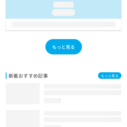
ご了
ら
み
loading...
承く
は
ださ
loading...
こ
無
い。
ち
料
ら
情
報
拡
掲
充
載
もっと見る
の
情
お
報
申
の
し
修
込
正
新着おすすめ記事
もっと見る
み
は
は
こ
こ
ち
ち
ら
ら
loading...
そ
の
他
の