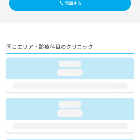
出
稿
クリ
電話する
資
稿
ニッ
の
料
クナ
の
お
の
ビサ
お
問
ご
イト
問
い
請
への
い
合
お問
求
合
合せ
わ
は
フォ
わ
同じエリア・診療科目のクリニック
せ
こ
ーム
せ
は
ち
とな
は
こ
ら
りま
loading...
こ
ち
す。
ち
ら
クリ
loading...
無
ら
ニッ
料
クの
資
情
予
料
報
約・
の
症状
拡
のご
loading...
ご
充
相談
請
の
loading...
など
求
お
はで
は
申
きま
こ
せん
し
ので
ち
込