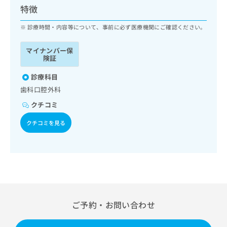
ッ
は
特徴
ク
こ
ナ
診療時間・内容等について、事前に必ず医療機関にご確認ください。
ち
ビ
ら
に
マイナンバー保
関
険証
広
す
広
告
る
診療科目
告
代
お
出
歯科口腔外科
理
問
稿
クチコミ
店
い
の
合
の
お
クチコミを見る
わ
方
問
せ
い
は
は
合
こ
こ
わ
ち
ち
せ
ら
ら
は
こ
こち
ち
広
ご予約・お問い合わせ
らは
広
ら
告
マイ
告
出
ナビ