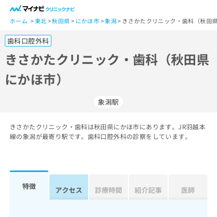
一
般
ホーム
東北
秋田県
にかほ市
象潟
きさかたクリニック・歯科（秋田県
ユ
歯科口腔外科
ー
ザ
きさかたクリニック・歯科（秋田県
ー
にかほ市）
の
方
は
象潟駅
こ
ち
きさかたクリニック・歯科は秋田県にかほ市にあります。JR羽越本
ら
線の象潟が最寄り駅です。歯科口腔外科の診察をしています。
医
マ
療
イ
関
ナ
係
ビ
特徴
アクセス
診療時間
紹介記事
医師
者
ク
の
リ
方
ニ