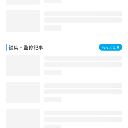
loading...
お
問
い
合
わ
loading...
せ
は
こ
編集・監修記事
もっと見る
ち
ら
loading...
loading...
loading...