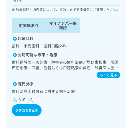
ッ
は
ク
診療時間・内容等について、事前に必ず医療機関にご確認ください。
こ
ナ
ち
ビ
ら
マイナンバー保
駐車場あり
に
険証
関
広
す
診療科目
広
告
る
告
歯科 小児歯科 歯科口腔外科
代
お
出
対応可能な疾患・治療
理
問
稿
店
い
歯科領域の一次診療／障害者の歯科治療／埋伏歯抜歯／顎関
の
節症治療／口唇、舌若しくは口腔粘膜の炎症、外傷又は腫瘍
合
の
お
の治療
わ
方
問
もっと見る
せ
い
は
専門外来
は
合
こ
歯科治療困難患者に対する歯科治療
こ
わ
ち
ち
せ
クチコミ
ら
ら
は
こ
クチコミを見る
こち
ち
広
らは
広
ら
告
マイ
告
出
ナビ