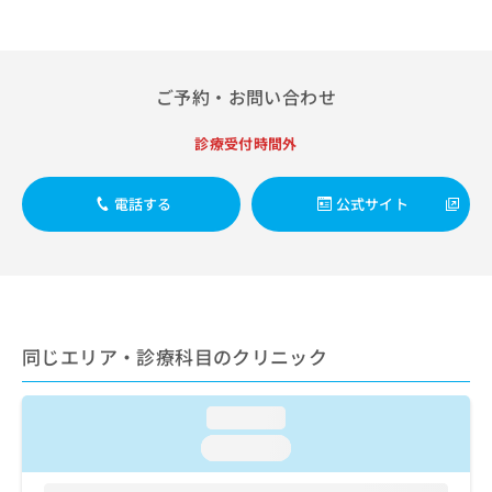
出
稿
クリ
資
稿
ニッ
の
料
クナ
の
お
の
ビサ
お
問
ご
イト
問
ご予約・お問い合わせ
い
請
への
い
合
お問
求
合
合せ
わ
診療受付時間外
は
フォ
わ
せ
こ
ーム
せ
は
ち
とな
は
電話する
公式サイト
こ
ら
りま
こ
ち
す。
ち
ら
クリ
無
ら
ニッ
料
クの
資
情
予
料
報
約・
の
症状
拡
同じエリア・診療科目のクリニック
のご
ご
充
相談
請
の
など
求
お
loading...
はで
は
申
きま
loading...
こ
せん
し
ので
ち
込