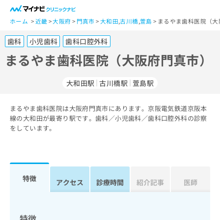
一
般
ホーム
近畿
大阪府
門真市
大和田
,
古川橋
,
萱島
まるやま歯科医院（大
ユ
歯科
小児歯科
歯科口腔外科
ー
ザ
まるやま歯科医院（大阪府門真市）
ー
の
大和田駅
古川橋駅
萱島駅
方
は
こ
まるやま歯科医院は大阪府門真市にあります。京阪電気鉄道京阪本
線の大和田が最寄り駅です。歯科／小児歯科／歯科口腔外科の診察
ち
をしています。
ら
医
マ
療
イ
関
ナ
特徴
アクセス
診療時間
紹介記事
医師
係
ビ
者
ク
の
リ
方
ニ
特徴