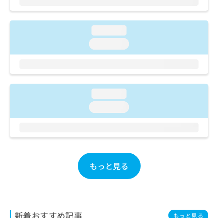
ご了
ら
み
承く
は
ださ
こ
無
い。
loading...
ち
料
ら
loading...
情
報
拡
掲
充
載
の
情
loading...
お
報
申
の
loading...
し
修
込
正
み
は
は
こ
こ
ち
ち
ら
もっと見る
ら
そ
の
他
新着おすすめ記事
の
もっと見る