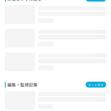
お
問
い
合
loading...
わ
せ
は
こ
ち
loading...
ら
loading...
編集・監修記事
もっと見る
loading...