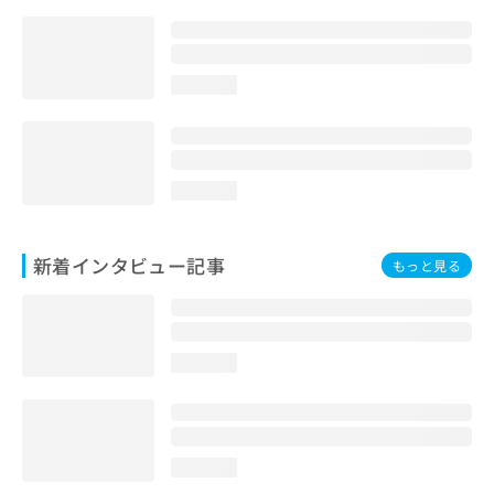
loading...
loading...
新着インタビュー記事
もっと見る
loading...
loading...