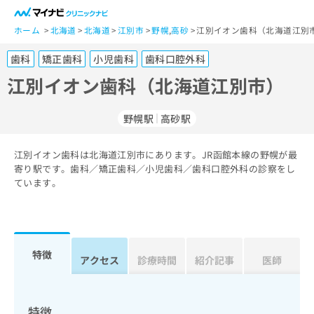
一
般
ホーム
北海道
北海道
江別市
野幌
,
高砂
江別イオン歯科（北海道江別市
ユ
歯科
矯正歯科
小児歯科
歯科口腔外科
ー
ザ
江別イオン歯科（北海道江別市）
ー
の
野幌駅
高砂駅
方
は
こ
江別イオン歯科は北海道江別市にあります。JR函館本線の野幌が最
寄り駅です。歯科／矯正歯科／小児歯科／歯科口腔外科の診察をし
ち
ています。
ら
医
マ
療
イ
関
ナ
特徴
アクセス
診療時間
紹介記事
医師
係
ビ
者
ク
の
リ
方
ニ
特徴