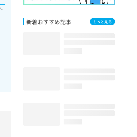
い。
新着おすすめ記事
もっと見る
loading...
loading...
loading...