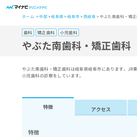
一
ホーム
中部
岐阜県
岐阜市
西岐阜
やぶた南歯科・矯正
般
ユ
歯科
矯正歯科
小児歯科
ー
ザ
やぶた南歯科・矯正歯科
ー
の
方
やぶた南歯科・矯正歯科は岐阜県岐阜市にあります。JR東
は
小児歯科の診察をしています。
こ
ち
ら
特徴
アクセス
医
マ
療
イ
ナ
関
特徴
ビ