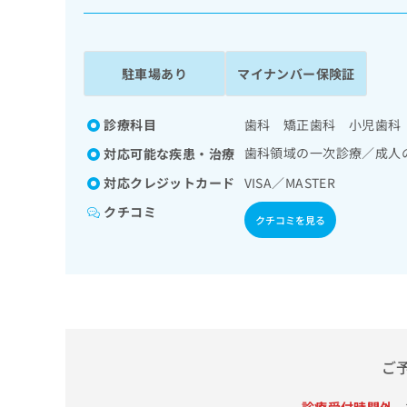
係
ク
者
リ
の
ニ
ッ
方
駐車場あり
マイナンバー保険証
ク
は
ナ
こ
ビ
診療科目
歯科 矯正歯科 小児歯科
ち
に
歯科領域の一次診療／成人
対応可能な疾患・治療
関
ら
す
対応クレジットカード
VISA／MASTER
る
クチコミ
お
クチコミを見る
広
広
問
告
告
い
出
代
合
稿
わ
理
の
せ
店
お
は
の
問
こ
い
方
ち
ご
合
ら
は
わ
こ