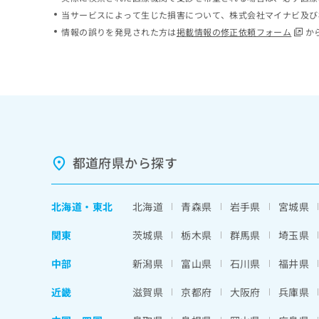
ち
み
当サービスによって生じた損害について、株式会社マイナビ及び
ら
は
情報の誤りを発見された方は
掲載情報の修正依頼フォーム
か
こ
ち
そ
ら
の
他
の
お
問
い
都道府県から探す
合
わ
せ
北海道
・
東北
北海道
青森県
岩手県
宮城県
は
こ
関東
茨城県
栃木県
群馬県
埼玉県
ち
ら
中部
新潟県
富山県
石川県
福井県
近畿
滋賀県
京都府
大阪府
兵庫県