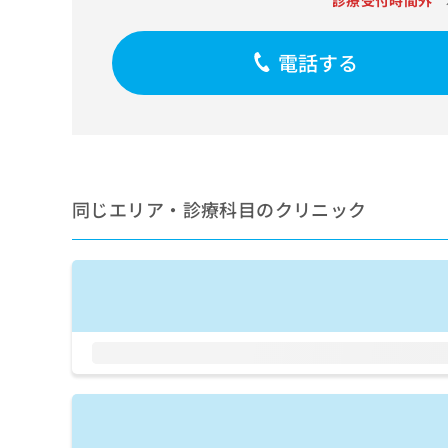
診療受付時間外
せ
こち
ち
らは
は
マイ
こ
ら
ナビ
電話する
ち
クリ
ら
ニッ
クナ
広
ビサ
広
資
イト
告
告
への
料
出
出
お問
の
稿
合せ
稿
ご
の
同じエリア・診療科目のクリニック
フォ
の
請
お
ーム
お
求
問
とな
問
りま
は
い
い
す。
こ
合
合
クリ
ち
わ
ニッ
わ
ら
せ
クの
せ
は
予
は
約・
こ
こ
無
症状
ち
ち
のご
料
ら
相談
ら
情
など
報
はで