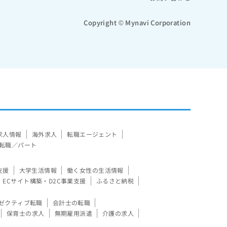
Copyright © Mynavi Corporation
求人情報
海外求人
転職エージェント
転職／パート
支援
大学生活情報
働く女性の生活情報
ECサイト構築・D2C事業支援
ふるさと納税
ゼクティブ転職
会計士の転職
保育士の求人
無期雇用派遣
介護の求人