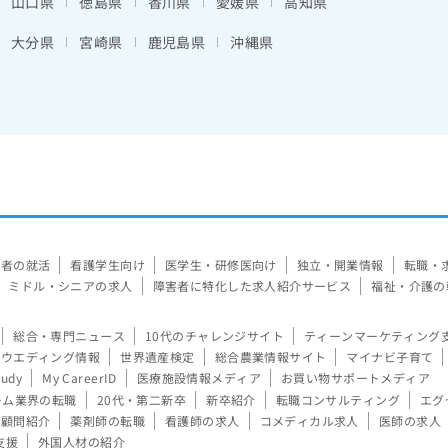
山口県
徳島県
香川県
愛媛県
高知県
大分県
宮崎県
鹿児島県
沖縄県
験者の就活
看護学生向け
医学生・研修医向け
独立・開業情報
転職・
ミドル・シニアの求人
障害者に特化した求人紹介サービス
福祉・介護の
総合・専門ニュース
10代のチャレンジサイト
ティーンマーケティング
ウエディング情報
世界遺産検定
総合農業情報サイト
マイナビ子育て
tudy
My CareerID
医療施設情報メディア
お買い物サポートメディア
ーム業界の転職
20代・第二新卒
新卒紹介
転職コンサルティング
エグ
顧問紹介
薬剤師の転職
看護師の求人
コメディカル求人
医師の求人
支援
外国人材の紹介