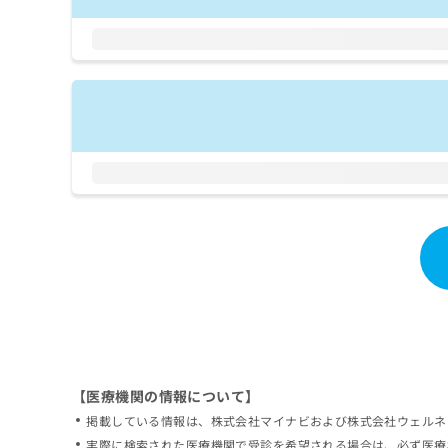
拡
資
きま
充
料
せん
の
ので
の
ご了
お
ご
承く
申
請
ださ
し
求
い。
込
は
み
こ
は
ち
こ
ら
ち
ら
無
料
掲
情
載
報
情
拡
報
充
の
の
修
お
【医療機関の情報について】
正
申
掲載している情報は、株式会社マイナビおよび株式会社ウェルネ
は
し
こ
実際に検索された医療機関で受診を希望される場合は、必ず医療
込