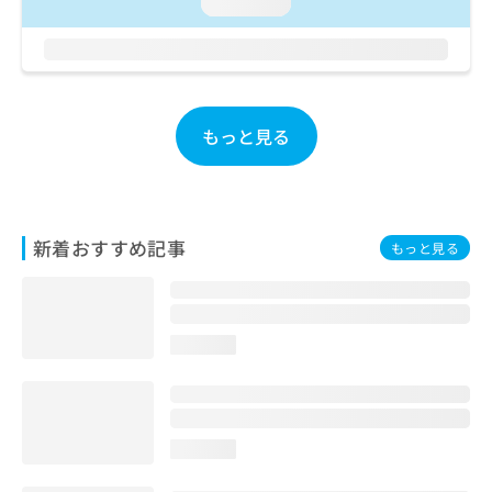
ご了
loading...
ら
み
承く
は
ださ
こ
無
い。
ち
料
ら
情
報
もっと見る
拡
掲
充
載
の
情
お
報
申
の
新着おすすめ記事
もっと見る
し
修
込
正
み
は
は
こ
こ
ち
loading...
ち
ら
ら
そ
の
loading...
他
の