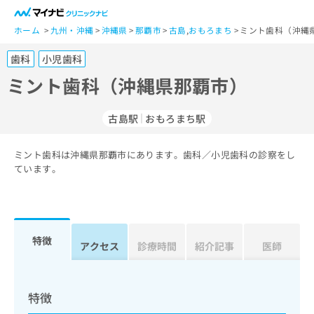
一
般
ホーム
九州・沖縄
沖縄県
那覇市
古島
,
おもろまち
ミント歯科（沖縄
ユ
歯科
小児歯科
ー
ザ
ミント歯科（沖縄県那覇市）
ー
の
古島駅
おもろまち駅
方
は
こ
ミント歯科は沖縄県那覇市にあります。歯科／小児歯科の診察をし
ています。
ち
ら
医
マ
療
イ
特徴
アクセス
診療時間
紹介記事
医師
関
ナ
係
ビ
者
ク
の
リ
特徴
方
ニ