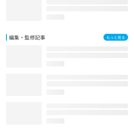
お
問
い
loading...
合
わ
せ
編集・監修記事
もっと見る
は
こ
ち
ら
loading...
loading...
loading...