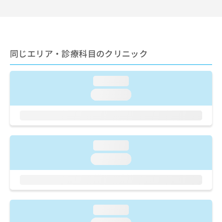
出
稿
クリ
資
稿
ニッ
の
料
クナ
の
お
の
ビサ
お
問
ご
イト
問
い
請
への
同じエリア・診療科目のクリニック
い
合
お問
求
合
合せ
わ
は
フォ
わ
せ
こ
ーム
loading...
せ
は
ち
とな
は
こ
loading...
ら
りま
こ
ち
す。
ち
ら
クリ
無
ら
ニッ
料
クの
資
情
予
loading...
料
報
約・
の
症状
拡
loading...
のご
ご
充
相談
請
の
など
求
お
はで
は
申
きま
こ
せん
し
loading...
ので
ち
込