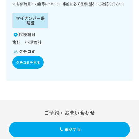
ッ
は
診療時間・内容等について、事前に必ず医療機関にご確認ください。
ク
こ
ナ
ち
マイナンバー保
ビ
険証
ら
に
関
診療科目
広
す
広
歯科 小児歯科
告
る
告
代
クチコミ
お
出
理
問
稿
クチコミを見る
店
い
の
合
の
お
わ
方
問
せ
い
は
は
合
こ
こ
わ
ち
ち
せ
ら
ら
は
ご予約・お問い合わせ
こ
こち
ち
広
らは
広
ら
告
電話する
マイ
告
出
ナビ