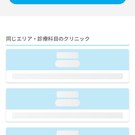
出
稿
クリ
資
稿
ニッ
の
料
クナ
の
お
の
ビサ
お
問
ご
イト
問
い
請
への
い
合
お問
求
同じエリア・診療科目のクリニック
合
合せ
わ
は
フォ
わ
せ
こ
ーム
せ
は
ち
とな
loading...
は
こ
ら
りま
こ
ち
loading...
す。
ち
ら
クリ
無
ら
ニッ
料
クの
資
情
予
料
報
約・
loading...
の
症状
拡
のご
ご
充
loading...
相談
請
の
など
求
お
はで
は
申
きま
こ
せん
し
ので
ち
込
loading...