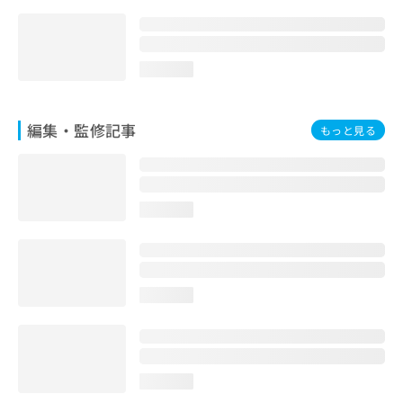
お
問
い
合
loading...
わ
せ
は
編集・監修記事
もっと見る
こ
ち
ら
loading...
loading...
loading...