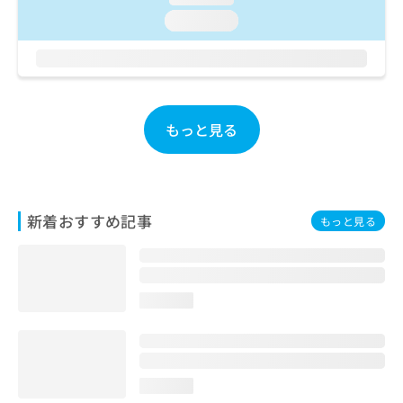
ご了
ら
み
承く
loading...
は
ださ
こ
無
い。
ち
料
ら
情
報
拡
掲
もっと見る
充
載
の
情
お
報
申
の
し
修
新着おすすめ記事
もっと見る
込
正
み
は
は
こ
こ
ち
ち
ら
loading...
ら
そ
の
他
loading...
の