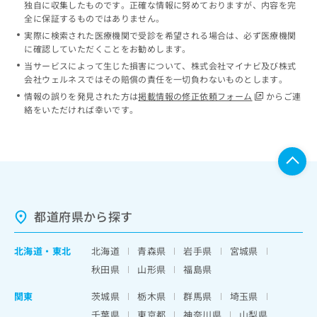
独自に収集したものです。正確な情報に努めておりますが、内容を完
全に保証するものではありません。
実際に検索された医療機関で受診を希望される場合は、必ず医療機関
に確認していただくことをお勧めします。
当サービスによって生じた損害について、株式会社マイナビ及び株式
会社ウェルネスではその賠償の責任を一切負わないものとします。
情報の誤りを発見された方は
掲載情報の修正依頼フォーム
からご連
絡をいただければ幸いです。
都道府県から探す
北海道
・
東北
北海道
青森県
岩手県
宮城県
秋田県
山形県
福島県
関東
茨城県
栃木県
群馬県
埼玉県
千葉県
東京都
神奈川県
山梨県