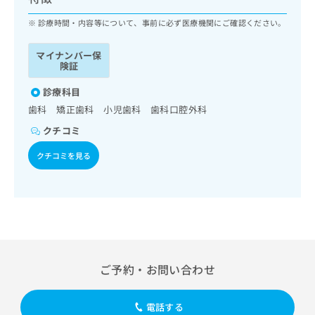
ッ
は
ク
診療時間・内容等について、事前に必ず医療機関にご確認ください。
こ
ナ
ち
ビ
ら
マイナンバー保
に
険証
関
広
す
診療科目
広
告
る
告
歯科 矯正歯科 小児歯科 歯科口腔外科
代
お
出
クチコミ
理
問
稿
店
い
の
クチコミを見る
合
の
お
わ
方
問
せ
い
は
は
合
こ
こ
わ
ち
ち
せ
ら
ら
は
こ
ご予約・お問い合わせ
こち
ち
広
らは
広
ら
告
マイ
告
出
電話する
ナビ