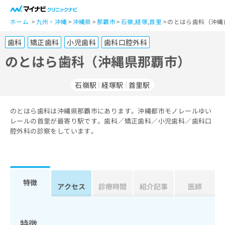
一
般
ホーム
九州・沖縄
沖縄県
那覇市
石嶺
,
経塚
,
首里
のとはら歯科（沖縄
ユ
歯科
矯正歯科
小児歯科
歯科口腔外科
ー
ザ
のとはら歯科（沖縄県那覇市）
ー
の
石嶺駅
経塚駅
首里駅
方
は
こ
のとはら歯科は沖縄県那覇市にあります。沖縄都市モノレールゆい
レールの首里が最寄り駅です。歯科／矯正歯科／小児歯科／歯科口
ち
腔外科の診察をしています。
ら
医
マ
療
イ
関
ナ
特徴
アクセス
診療時間
紹介記事
医師
係
ビ
者
ク
の
リ
方
ニ
特徴