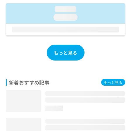
ご了
ら
み
承く
は
loading...
ださ
こ
無
い。
loading...
ち
料
ら
情
報
拡
掲
充
載
の
情
もっと見る
お
報
申
の
し
修
込
正
み
は
新着おすすめ記事
もっと見る
は
こ
こ
ち
ち
ら
ら
loading...
そ
の
他
の