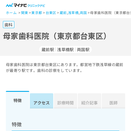
一
般
ホーム
関東
東京都
台東区
蔵前
,
浅草橋
,
両国
母家歯科医院（東京都台
ユ
歯科
ー
ザ
母家歯科医院（東京都台東区）
ー
の
蔵前駅
浅草橋駅
両国駅
方
は
こ
母家歯科医院は東京都台東区にあります。都営地下鉄浅草線の蔵前
が最寄り駅です。歯科の診察をしています。
ち
ら
医
マ
療
イ
特徴
アクセス
診療時間
紹介記事
医師
関
ナ
係
ビ
者
ク
の
リ
特徴
方
ニ