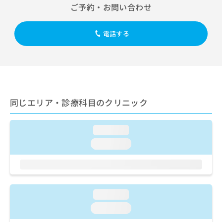
出
稿
クリ
資
ご予約・お問い合わせ
稿
ニッ
の
料
クナ
の
お
の
ビサ
お
電話する
問
ご
イト
問
い
請
への
い
合
お問
求
合
合せ
わ
は
フォ
わ
せ
こ
ーム
せ
は
ち
とな
は
こ
ら
りま
同じエリア・診療科目のクリニック
こ
ち
す。
ち
ら
クリ
無
ら
ニッ
料
loading...
クの
資
情
予
loading...
料
報
約・
の
症状
拡
のご
ご
充
相談
請
の
など
求
お
はで
loading...
は
申
きま
こ
せん
し
loading...
ので
ち
込