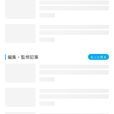
お
問
い
loading...
合
わ
せ
は
こ
loading...
ち
ら
編集・監修記事
もっと見る
loading...
loading...