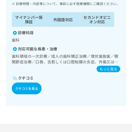
ッ
は
診療時間・内容等について、事前に必ず医療機関にご確認ください。
ク
こ
ナ
ち
マイナンバー保
セカンドオピニ
外国語対応
ビ
険証
オン対応
ら
に
関
診療科目
広
す
広
歯科
告
る
告
代
対応可能な疾患・治療
お
出
理
問
歯科領域の一次診療／成人の歯科矯正治療／埋伏歯抜歯／顎
稿
店
関節症治療／口唇、舌若しくは口腔粘膜の炎症、外傷又は腫
い
の
瘍の治療
合
の
お
もっと見る
わ
方
問
クチコミ
せ
い
は
は
合
こ
クチコミを見る
こ
わ
ち
ち
せ
ら
ら
は
こ
こち
ち
広
らは
広
ら
告
マイ
告
出
ナビ