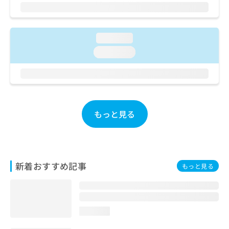
ご了
ら
み
承く
は
ださ
こ
無
い。
ち
料
loading...
ら
情
loading...
報
拡
掲
充
載
の
情
お
報
申
の
もっと見る
し
修
込
正
み
は
は
こ
こ
ち
新着おすすめ記事
もっと見る
ち
ら
ら
そ
の
loading...
他
の