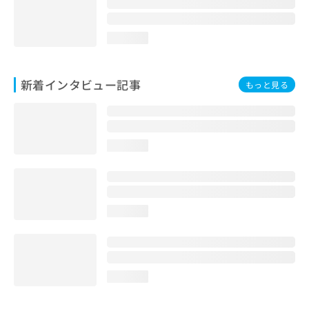
loading...
新着インタビュー記事
もっと見る
loading...
loading...
loading...